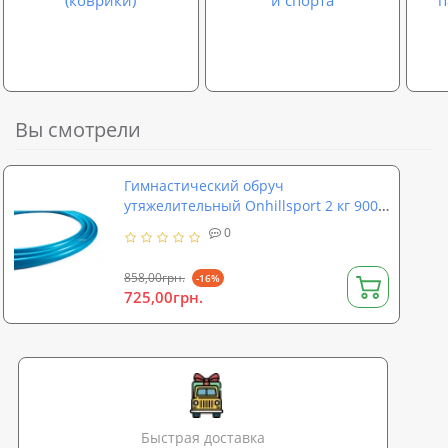
(коврики)
и спорта
п
Вы смотрели
Гимнастический обруч
утяжелительный Onhillsport 2 кг 900
мм (ON-0109)
0
858,00грн.
-16%
725,00грн.
Быстрая доставка