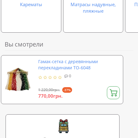
Карематы
Матрасы надувные,
П
пляжные
Вы смотрели
Гамак-сетка с деревянными
перекладинами TO-6048
0
1 220,00грн.
-37%
770,00грн.