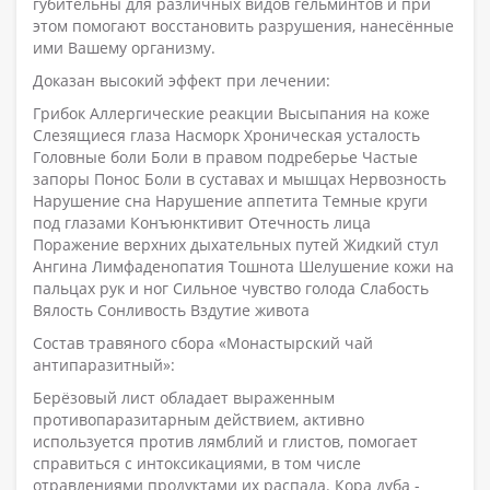
губительны для различных видов гельминтов и при
этом помогают восстановить разрушения, нанесённые
ими Вашему организму.
Доказан высокий эффект при лечении:
Грибок Аллергические реакции Высыпания на коже
Слезящиеся глаза Насморк Хроническая усталость
Головные боли Боли в правом подреберье Частые
запоры Понос Боли в суставах и мышцах Нервозность
Нарушение сна Нарушение аппетита Темные круги
под глазами Конъюнктивит Отечность лица
Поражение верхних дыхательных путей Жидкий стул
Ангина Лимфаденопатия Тошнота Шелушение кожи на
пальцах рук и ног Сильное чувство голода Слабость
Вялость Сонливость Вздутие живота
Состав травяного сбора «Монастырский чай
антипаразитный»:
Берёзовый лист обладает выраженным
противопаразитарным действием, активно
используется против лямблий и глистов, помогает
справиться с интоксикациями, в том числе
отравлениями продуктами их распада. Кора дуба -