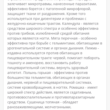
залечивает микротравмы, нанесенные паразитами,
эффективно борется с патогенной микрофлорой,
защищает ткани от раздражения. Кроме того
используеться при дизентерии и проблемах с
желудочно-кишечным трактом. Календула - является
средством широкого спектра и особенно эффективна
против грибков, излюбленной средой обитания
которых являются ногти. Мята перечная - особенно
эффективна при борьбе с гельминтами, обитающими в
урогенитальной системе и органах дыхания. Пижма -
издавна используется против обитающих в
пищеварительном тракте червей, помогает побороть
тошноту и аменорею, восстановить работу
пищеварительной системы, вернуть здоровый
аппетит. Полынь горькая - эффективна против
большинства гельминтов, обитающих в органах
дыхания, нервной и пищеварительной системах,
системе кровообращения, в ногтях. Ромашка - имеет
широкий спектр действия, является седативным,
противовоспалительным и противопаразитарным
средством. Сушеница топяная - обладает
ранозаживляющими, желчегонными,