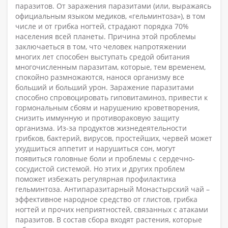
паразитов. От заражения паразитами (или, выражаясь
официальным языком медиков, «гельминтоза»), в том
числе и от грибка ногтей, страдают порядка 70%
населения всей планеты. Причина этой проблемы
заключаеться в том, что человек напротяжении
многих лет способен выступать средой обитания
многочисленным паразитам, которые, тем временем,
спокойно размножаются, нанося организму все
больший и больший урон. Заражение паразитами
способно спровоцировать гиповитаминоз, привести к
гормональным сбоям и нарушению кроветворения,
снизить иммунную и противораковую защиту
организма. Из-за продуктов жизнедеятельности
грибков, бактерий, вирусов, простейших, червей может
ухудшиться аппетит и нарушиться сон, могут
появиться головные боли и проблемы с сердечно-
сосудистой системой. Но этих и других проблем
поможет избежать регулярная профилактика
гельминтоза. Антипаразитарный Монастырский чай –
эффективное народное средство от глистов, грибка
ногтей и прочих неприятностей, связанных с атаками
паразитов. В состав сбора входят растения, которые