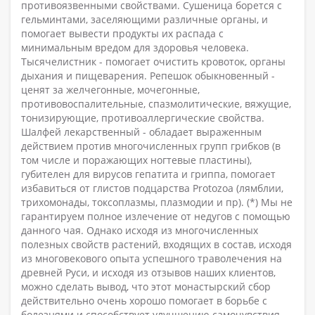
противоязвенными свойствами. Сушеница борется с
гельминтами, заселяющими различные органы, и
помогает вывести продукты их распада с
минимальным вредом для здоровья человека.
Тысячелистник - помогает очистить кровоток, органы
дыхания и пищеварения. Репешок обыкновенный -
ценят за желчегонные, мочегонные,
противовоспалительные, спазмолитические, вяжущие,
тонизирующие, противоаллергические свойства.
Шалфей лекарственный - обладает выраженным
действием против многочисленных групп грибков (в
том числе и поражающих ногтевые пластины),
губителен для вирусов гепатита и гриппа, помогает
избавиться от глистов подцарства Protozoa (лямблии,
трихомонады, токсоплазмы, плазмодии и пр). (*) Мы не
гарантируем полное излечение от недугов с помощью
данного чая. Однако исходя из многочисленных
полезных свойств растений, входящих в состав, исходя
из многовекового опыта успешного траволечения на
древней Руси, и исходя из отзывов наших клиентов,
можно сделать вывод, что этот монастырский сбор
действительно очень хорошо помогает в борьбе с
болезнями и способствует улучшению самочувствия.