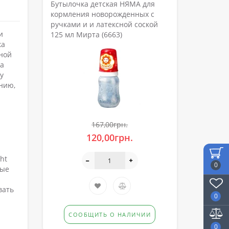
Бутылочка детская НЯМА для
кормления новорожденных с
ручками и и латексной соской
и
125 мл Мирта (6663)
ка
ной
ка
у
ению,
167,00грн.
120,00грн.
ht
0
ные
вать
0
СООБЩИТЬ О НАЛИЧИИ
0