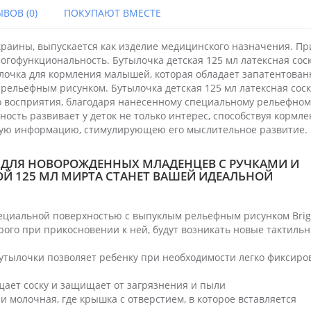
ВОВ (0)
ПОКУПАЮТ ВМЕСТЕ
аины, выпускается как изделие медицинского назначения. Пр
огофункциональность. Бутылочка детская 125 мл латексная сос
ылочка для кормления малышей, которая обладает запатентован
ельефным рисунком. Бутылочка детская 125 мл латексная сос
го восприятия, благодаря нанесенному специальному рельефном
ность развивает у деток не только интерес, способствуя кормл
ьную информацию, стимулирующею его мыслительное развитие.
 ДЛЯ НОВОРОЖДЕННЫХ МЛАДЕНЦЕВ С РУЧКАМИ И
Й 125 МЛ МИРТА СТАНЕТ ВАШЕЙ ИДЕАЛЬНОЙ
ециальной поверхностью с выпуклым рельефным рисунком Brig
торого при прикосновении к ней, будут возникать новые тактиль
утылочки позволяет ребенку при необходимости легко фиксиро
ает соску и защищает от загрязнения и пыли
и молочная, где крышка с отверстием, в которое вставляется