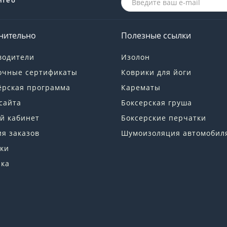
йте о
нительно
Полезные ссылки
водители
Изолон
очные сертификаты
Коврики для йоги
ёрская программа
Карематы
сайта
Боксерская груша
й кабинет
Боксерские перчатки
я заказов
Шумоизоляция автомобил
ки
лка