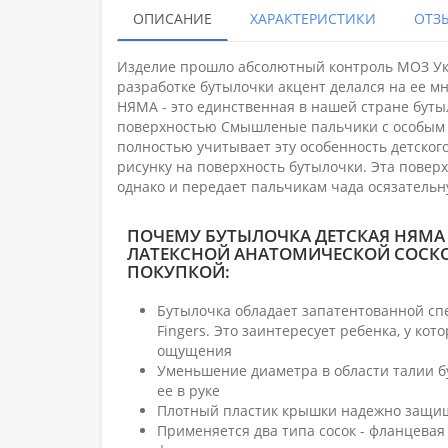
ОПИСАНИЕ
ХАРАКТЕРИСТИКИ
ОТЗЫ
Изделие прошло абсолютный контроль МОЗ Укр
разработке бутылочки акцент делался на ее мн
НЯМА - это единственная в нашей стране бут
поверхностью Смышленые пальчики с особым р
полностью учитывает эту особенность детско
рисунку на поверхность бутылочки. Эта поверх
однако и передает пальчикам чада осязател
ПОЧЕМУ БУТЫЛОЧКА ДЕТСКАЯ НЯМА
ЛАТЕКСНОЙ АНАТОМИЧЕСКОЙ СОСКО
ПОКУПКОЙ:
Бутылочка обладает запатентованной сп
Fingers. Это заинтересует ребенка, у ко
ощущения
Уменьшение диаметра в области талии б
ее в руке
Плотный пластик крышки надежно защищ
Применяется два типа сосок - фланцевая 