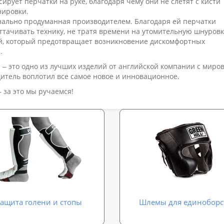
рует перчатки на руке, благодаря чему они не слетят с кисти
нировки.
онально продуманная производителем. Благодаря ей перчатки
оттачивать технику, не тратя времени на утомительную шнуровк
й, который предотвращает возникновение дискомфортных
.
d
‒ это одно из лучших изделий от английской компании с миро
дитель воплотил все самое новое и инновационное.
 за это мы ручаемся!
ащита голени и стопы
Шлемы для единоборс