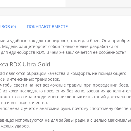
ВОВ (0)
ПОКУПАЮТ ВМЕСТЕ
е и удобные как для тренировок, так и для боев. Они приобре
 Модель олицетворяет собой только новые разработки от
ля единоборств RDX. В чем же заключается ее особенность?
са RDX Ultra Gold
old являются образцом качества и комфорта, не покидающего
х и интенсивных тренировок.
 чтобы свести на нет возможные травмы при проведении боев.
% из кожи последнего поколения без использования дополните
кожа этого типа в ходе многочисленных испытаний доказала н
но и высокое качество.
ыполнена с учетом анатомии руки, поэтому спортсмену обеспе
кавицах используются не для забавы ради, а с целью максималь
желых ударов.