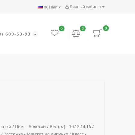
Личный кабинет
Russian
0
0
0
8) 609-53-93
чатки /
Цвет -
Золотой /
Вес (oz) -
10,12,14,16 /
 /
Застежка -
Манжет на липучке /
Класс -