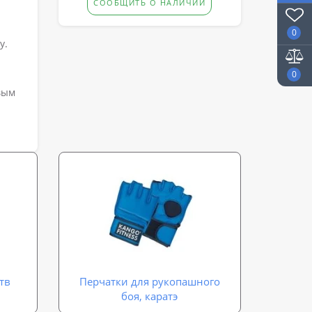
СООБЩИТЬ О НАЛИЧИИ
0
у.
0
вым
тв
Перчатки для рукопашного
боя, каратэ