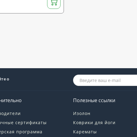
йте о
нительно
Полезные ссылки
водители
Изолон
очные сертификаты
Коврики для йоги
ёрская программа
Карематы