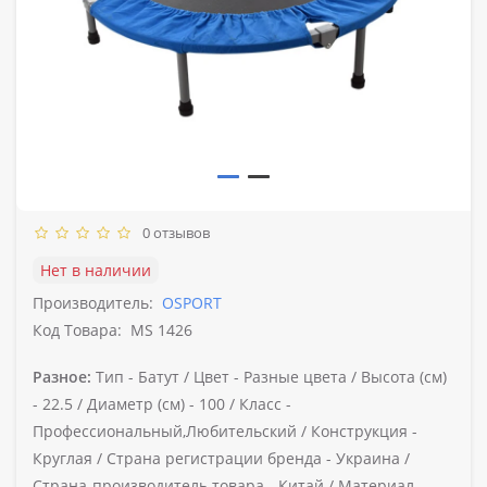
0 отзывов
Нет в наличии
Производитель:
OSPORT
Код Товара:
MS 1426
Разное:
Тип -
Батут /
Цвет -
Разные цвета /
Высота (см)
-
22.5 /
Диаметр (см) -
100 /
Класс -
Профессиональный,Любительский /
Конструкция -
Круглая /
Страна регистрации бренда -
Украина /
Страна-производитель товара -
Китай /
Материал -