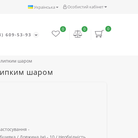
Особистий кабінет
Українська
0
0
0
8) 609-53-93
 з липким шаром
 липким шаром
Застосування -
бшивка /
Довжина (м) -
10 /
Необхідність