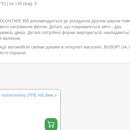
С) ) за +20 град. З
ISOLONTAPE 300 рекомендується до укладання другим шаром пов
ового нагрівання феном. Деталі, що покриваються авто - дах,
бшивка), двері. Деталі потрібної форми вирізуються, накладаютьс
я валиком.
ляції автомобіля своїми руками в інтернет-магазині. BUDOPT.UA.
місто України.
 поліетилену (ППЕ НХ) 8мм з