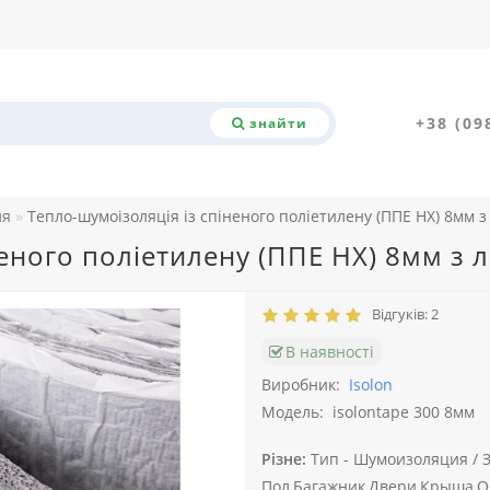
+38 (09
знайти
ля
Тепло-шумоізоляція із спіненого поліетилену (ППЕ НХ) 8мм
неного поліетилену (ППЕ НХ) 8мм з
Відгуків: 2
В наявності
Виробник:
Isolon
Модель:
isolontape 300 8мм
Різне:
Тип -
Шумоизоляция /
Пол,Багажник,Двери,Крыша,О