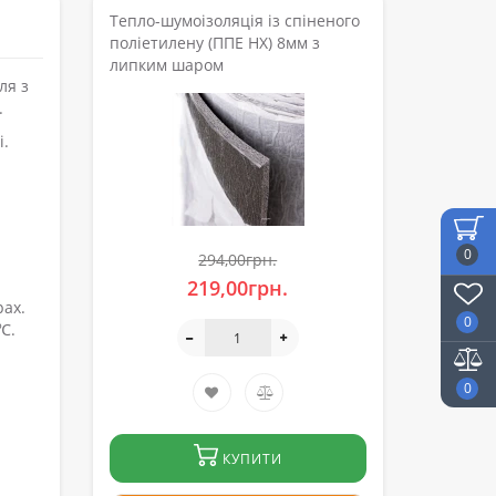
Тепло-шумоізоляція із спіненого
поліетилену (ППЕ НХ) 8мм з
липким шаром
ля з
.
і.
я
0
294,00грн.
219,00грн.
рах.
0
℃.
0
КУПИТИ