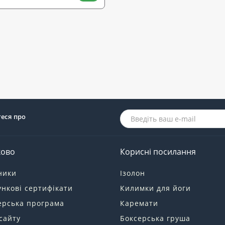
теся про
ково
Корисні посилання
ники
Ізолон
нкові сертифікати
Килимки для йоги
ерська програма
Каремати
сайту
Боксерська груша