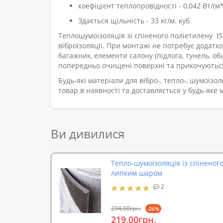
коефіцієнт теплопровідності - 0,042 Вт/(м*º
Здається щільність - 33 кг/м. куб
Теплошумоізоляція зі спіненого поліетилену 
віброізоляції. При монтажі не потребує додатк
багажник, елементи салону (підлога, тунель, о
попередньо очищені поверхні та прикочуютьс
Будь-які матеріали для вібро-, тепло-, шумоізо
товар в наявності та доставляється у будь-яке 
Ви дивилися
Тепло-шумоізоляція із спіненого
липким шаром
2
294,00грн.
-26%
219,00грн.