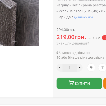
нагріву -
Нет /
Країна реєстрац
-
Украина /
Товщина (мм) -
8 
шар -
Да /
дивитись все
294,00грн.
219,00грн.
за кв.м
-
Знайшли дешевше?
Знижка від кількості:
10 або більше ціна договірна
КУПИТИ