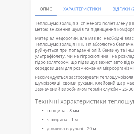
ОПИС
ХАРАКТЕРИСТИКИ
ВІДГУКИ (2
Теплошумоізоляція зі спіненого поліетилену (
метою зниження шумів та підвищення комфорту 
Матеріал недорогий, але має всі необхідні вла
Теплошумоізоляція ППЕ НХ абсолютно безпечна
руйнується при попаданні олій, бензину та інш
ультрафіолету. Чи не гігроскопічна і не розкла
гідроізолятором, що підвищує захист авто від 
середовищем для розмноження мікроорганізмі
Рекомендується застосовувати теплошумоізоля
шумоізоляції своїми руками. Клейовий шар має 
Зазначений виробником термін служби – 25-30 р
Технічні характеристики теплошу
товщина - 8 мм
< ширина - 1 м
довжина в рулоні - 20 м