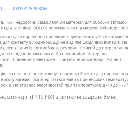
)
КУПУЮТЬ РАЗОМ
ППЕ НХ) - недорогий самоклеючий матеріал для обробки автомобі
їзди. У лінійці ISOLON випускається під маркою Isolontape 300
стивості для вирішення проблеми підвищених шумів в автомобіл
 для контакту з людиною, що не виділяє шкідливих випарів. Не
их, пов'язаних із автомобілем, речовин. Стійкий до потраплянн
дається під впливом вологи. До певної міри, матеріал є
корозії. Спінений поліетилен – синтетичний матеріал. Чи не є
в.
цію зі спіненого поліетилену товщиною 8 мм та для проведення
високу адгезію, яка зберігається навіть при високих температу
оків. Не втрачає властивостей при температурі від -40 до +70 
моізоляції (ППЕ НХ) з липким шаром 8мм: