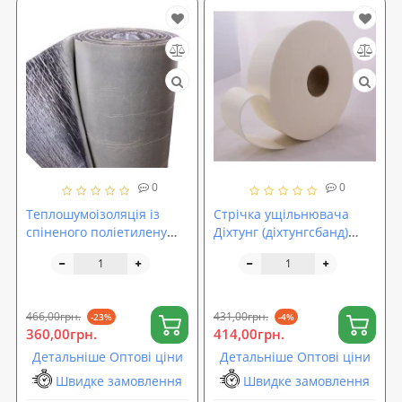
0
0
Теплошумоізоляція із
Стрічка ущільнювача
спіненого поліетилену
Діхтунг (діхтунгсбанд)
(ППЕ) 8мм з липким
3мм, 70мм х 30п.м
шаром +фольга
466,00грн.
431,00грн.
-23%
-4%
360,00грн.
414,00грн.
Детальніше Оптові ціни
Детальніше Оптові ціни
Швидке замовлення
Швидке замовлення