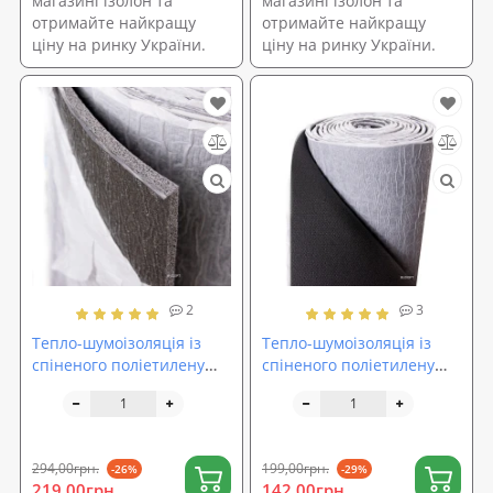
магазині ізолон та
магазині ізолон та
отримайте найкращу
отримайте найкращу
ціну на ринку України.
ціну на ринку України.
2
3
Тепло-шумоізоляція із
Тепло-шумоізоляція із
спіненого поліетилену
спіненого поліетилену
(ППЕ НХ) 8мм з липким
(ППЕ НХ) 4мм із липким
шаром
шаром
294,00грн.
199,00грн.
-26%
-29%
219,00грн.
142,00грн.