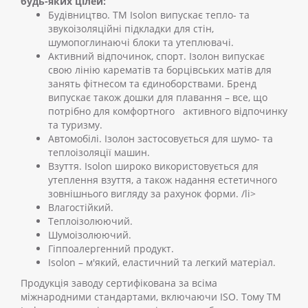
будь-яких цілей:
Будівництво. ТМ Isolon випускає тепло- та
звукоізоляційні підкладки для стін,
шумопоглинаючі блоки та утеплювачі.
Активний відпочинок, спорт. Ізолон випускає
свою лінію карематів та борцівських матів для
занять фітнесом та єдиноборствами. Бренд
випускає також дошки для плавання – все, що
потрібно для комфортного активного відпочинку
та туризму.
Автомобілі. Ізолон застосовується для шумо- та
теплоізоляції машин.
Взуття. Isolon широко використовується для
утеплення взуття, а також надання естетичного
зовнішнього вигляду за рахунок форми. /li>
Влагостійкий.
Теплоізолюючий.
Шумоізолюючий.
Гіппоалергенний продукт.
Isolon – м'який, еластичний та легкий матеріал.
Продукція заводу сертифікована за всіма
міжнародними стандартами, включаючи ISO. Тому ТМ