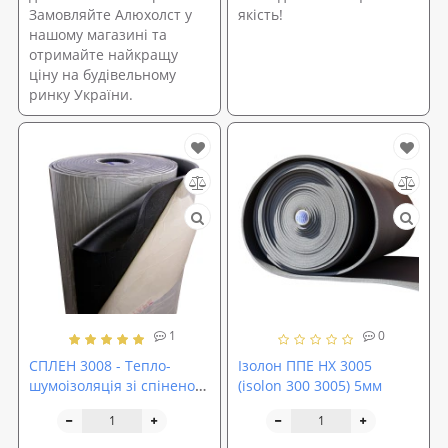
Замовляйте Алюхолст у
якість!
нашому магазині та
отримайте найкращу
ціну на будівельному
ринку України.
1
0
СПЛЕН 3008 - Тепло-
Ізолон ППЕ НХ 3005
шумоізоляція зі спіненого
(isolon 300 3005) 5мм
поліетилену ППЕ 8мм з
липким шаром