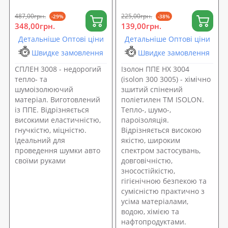
487,00грн.
225,00грн.
-29%
-38%
348,00грн.
139,00грн.
Детальніше Оптові ціни
Детальніше Оптові ціни
Швидке замовлення
Швидке замовлення
СПЛЕН 3008 - недорогий
Ізолон ППЕ НХ 3004
тепло- та
(isolon 300 3005) - хімічно
шумоізолюючий
зшитий спінений
матеріал. Виготовлений
поліетилен ТМ ISOLON.
із ППЕ. Відрізняється
Тепло-, шумо-,
високими еластичністю,
пароізоляція.
гнучкістю, міцністю.
Відрізняється високою
Ідеальний для
якістю, широким
проведення шумки авто
спектром застосувань,
своїми руками
довговічністю,
зносостійкістю,
гігієнічною безпекою та
сумісністю практично з
усіма матеріалами,
водою, хімією та
нафтопродуктами.