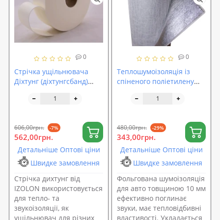
0
0
Стрічка ущільнювача
Теплошумоізоляція із
Діхтунг (діхтунгсбанд)
спіненого поліетилену
3мм, 95мм х 30п.м
(ППЕ НХ) 10мм з липким
шаром +фольга
606,00грн.
480,00грн.
-7%
-29%
562,00грн.
343,00грн.
Детальніше Оптові ціни
Детальніше Оптові ціни
Швидке замовлення
Швидке замовлення
Стрічка дихтунг від
Фольгована шумоізоляція
IZOLON використовується
для авто товщиною 10 мм
для тепло- та
ефективно поглинає
звукоізоляції, як
звуки, має тепловідбивні
ущільнювач для різних
властивості. Укладається