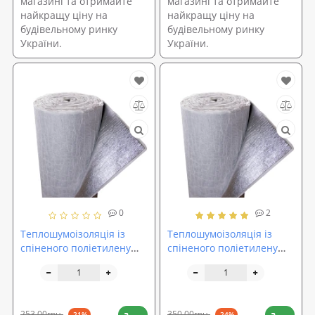
магазині та отримайте
магазині та отримайте
найкращу ціну на
найкращу ціну на
будівельному ринку
будівельному ринку
України.
України.
0
2
Теплошумоізоляція із
Теплошумоізоляція із
спіненого поліетилену
спіненого поліетилену
(ППЕ НХ) 4мм із липким
(ППЕ НХ) 8мм з липким
шаром +фольга
шаром +фольга
253,00грн.
350,00грн.
-21%
-24%