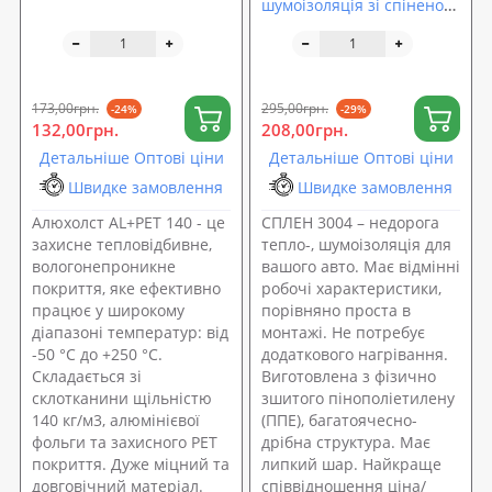
шумоізоляція зі спіненого
поліетилену ППЕ 4мм з
липким шаром
173,00грн.
295,00грн.
-24%
-29%
132,00грн.
208,00грн.
Детальніше Оптові ціни
Детальніше Оптові ціни
Швидке замовлення
Швидке замовлення
Алюхолст AL+PET 140 - це
СПЛЕН 3004 – недорога
захисне тепловідбивне,
тепло-, шумоізоляція для
вологонепроникне
вашого авто. Має відмінні
покриття, яке ефективно
робочі характеристики,
працює у широкому
порівняно проста в
діапазоні температур: від
монтажі. Не потребує
-50 °С до +250 °С.
додаткового нагрівання.
Складається зі
Виготовлена з фізично
склотканини щільністю
зшитого пінополіетилену
140 кг/м3, алюмінієвої
(ППЕ), багатоячесно-
фольги та захисного PET
дрібна структура. Має
покриття. Дуже міцний та
липкий шар. Найкраще
довговічний матеріал.
співвідношення ціна/