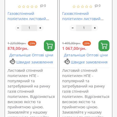
0
0
Газовспінений
Газовспінений
поліетилен листовий
поліетилен листовий
30мм (НПЕ листовий
40мм (НПЕ листовий
30мм)
40мм)
1 229,00грн.
1 495,00грн.
-29%
-29%
878,00грн.
1 067,00грн.
Детальніше Оптові ціни
Детальніше Оптові ціни
Швидке замовлення
Швидке замовлення
Листовий спінений
Листовий спінений
поліетилен НПЕ -
поліетилен НПЕ -
популярний та
популярний та
затребуваний на ринку
затребуваний на ринку
газів спінений
газів спінений
поліетилен. Відрізняється
поліетилен. Відрізняється
високою якістю та
високою якістю та
прийнятною ціною.
прийнятною ціною.
Замовляйте у нашому
Замовляйте у нашому