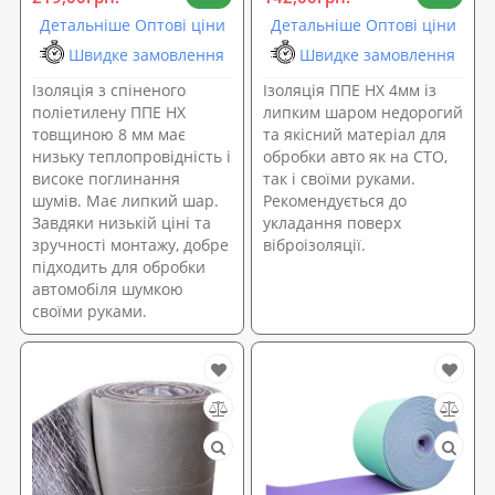
Детальніше Оптові ціни
Детальніше Оптові ціни
Швидке замовлення
Швидке замовлення
Ізоляція з спіненого
Ізоляція ППЕ НХ 4мм із
поліетилену ППЕ НХ
липким шаром недорогий
товщиною 8 мм має
та якісний матеріал для
низьку теплопровідність і
обробки авто як на СТО,
високе поглинання
так і своїми руками.
шумів. Має липкий шар.
Рекомендується до
Завдяки низькій ціні та
укладання поверх
зручності монтажу, добре
віброізоляції.
підходить для обробки
автомобіля шумкою
своїми руками.