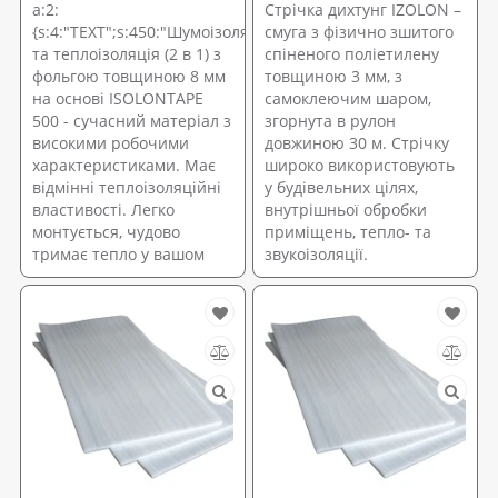
a:2:
Стрічка дихтунг IZOLON –
{s:4:"TEXT";s:450:"Шумоізоляція
смуга з фізично зшитого
та теплоізоляція (2 в 1) з
спіненого поліетилену
фольгою товщиною 8 мм
товщиною 3 мм, з
на основі ISOLONTAPE
самоклеючим шаром,
500 - сучасний матеріал з
згорнута в рулон
високими робочими
довжиною 30 м. Стрічку
характеристиками. Має
широко використовують
відмінні теплоізоляційні
у будівельних цілях,
властивості. Легко
внутрішньої обробки
монтується, чудово
приміщень, тепло- та
тримає тепло у вашом
звукоізоляції.