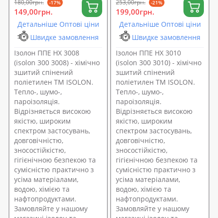
180,00грн.
253,00грн.
-17%
-21%
149,00грн.
199,00грн.
Детальніше Оптові ціни
Детальніше Оптові ціни
Швидке замовлення
Швидке замовлення
Ізолон ППЕ НХ 3008
Ізолон ППЕ НХ 3010
(isolon 300 3008) - хімічно
(isolon 300 3010) - хімічно
зшитий спінений
зшитий спінений
поліетилен ТМ ISOLON.
поліетилен ТМ ISOLON.
Тепло-, шумо-,
Тепло-, шумо-,
пароізоляція.
пароізоляція.
Відрізняється високою
Відрізняється високою
якістю, широким
якістю, широким
спектром застосувань,
спектром застосувань,
довговічністю,
довговічністю,
зносостійкістю,
зносостійкістю,
гігієнічною безпекою та
гігієнічною безпекою та
сумісністю практично з
сумісністю практично з
усіма матеріалами,
усіма матеріалами,
водою, хімією та
водою, хімією та
нафтопродуктами.
нафтопродуктами.
Замовляйте у нашому
Замовляйте у нашому