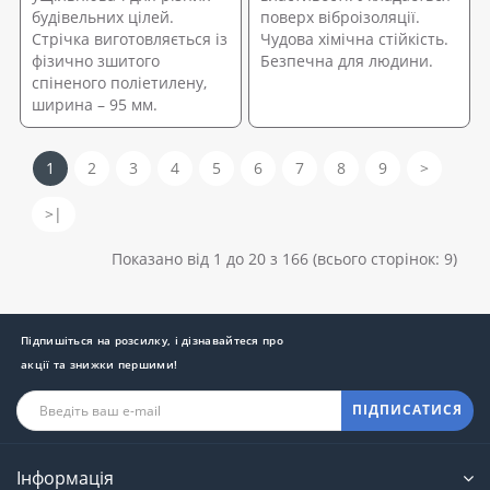
будівельних цілей.
поверх віброізоляції.
Стрічка виготовляється із
Чудова хімічна стійкість.
фізично зшитого
Безпечна для людини.
спіненого поліетилену,
ширина – 95 мм.
1
2
3
4
5
6
7
8
9
>
>|
Показано від 1 до 20 з 166 (всього сторінок: 9)
Підпишіться на розсилку, і дізнавайтеся про
акції та знижки першими!
ПІДПИСАТИСЯ
Інформація