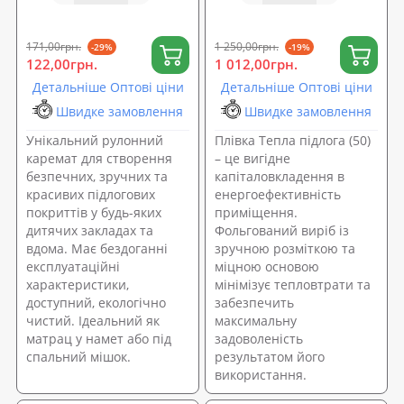
OSPORT Lite 5мм (OF-
0223)
171,00грн.
1 250,00грн.
-29%
-19%
122,00грн.
1 012,00грн.
Детальніше Оптові ціни
Детальніше Оптові ціни
Швидке замовлення
Швидке замовлення
Унікальний рулонний
Плівка Тепла підлога (50)
каремат для створення
– це вигідне
безпечних, зручних та
капіталовкладення в
красивих підлогових
енергоефективність
покриттів у будь-яких
приміщення.
дитячих закладах та
Фольгований виріб із
вдома. Має бездоганні
зручною розміткою та
експлуатаційні
міцною основою
характеристики,
мінімізує тепловтрати та
доступний, екологічно
забезпечить
чистий. Ідеальний як
максимальну
матрац у намет або під
задоволеність
спальний мішок.
результатом його
використання.