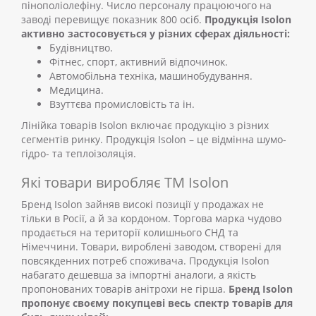
пінополіолефіну. Число персоналу працюючого на
заводі перевищує показник 800 осіб.
Продукція Isolon
активно застосовується у різних сферах діяльності:
Будівництво.
Фітнес, спорт, активний відпочинок.
Автомобільна техніка, машинобудування.
Медицина.
Взуттєва промисловість та ін.
Лінійка товарів Isolon включає продукцію з різних
сегментів ринку. Продукція Isolon – це відмінна шумо-
гідро- та теплоізоляція.
Які товари виробляє ТМ Isolon
Бренд Isolon зайняв високі позиції у продажах не
тільки в Росії, а й за кордоном. Торгова марка чудово
продається на території колишнього СНД та
Німеччини. Товари, вироблені заводом, створені для
повсякденних потреб споживача. Продукція Isolon
набагато дешевша за імпортні аналоги, а якість
пропонованих товарів анітрохи не гірша.
Бренд Isolon
пропонує своєму покупцеві весь спектр товарів для