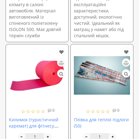
клімату в салоні
експлуатаційні
автомобіля. Матеріал
характеристики,
виготовлений із
доступний, екологічно
спіненого поліетилену
чистий. Ідеальний як
ISOLON 500. Має довгий
матрац у намет або під
термін служби
спальний мішок.
0
0
Килимок (туристичний
Плівка для теплої підлоги
каремат) для фітнесу,
(50)
спорту та туризму на
відріз одношаровий