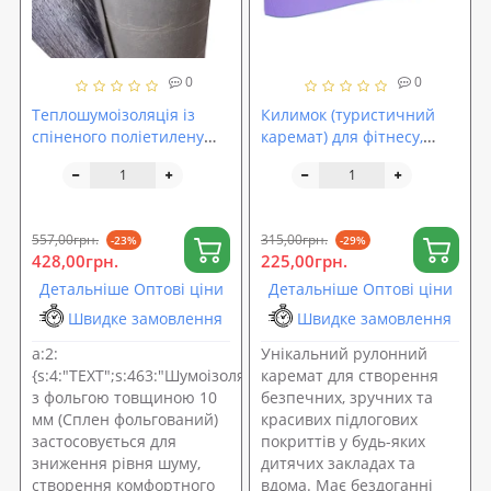
0
0
Теплошумоізоляція із
Килимок (туристичний
спіненого поліетилену
каремат) для фітнесу,
(ППЕ) 10мм з липким
спорту та туризму на
шаром +фольга
відріз двошаровий
OSPORT Lite 8мм (OF-
0219)
557,00грн.
315,00грн.
-23%
-29%
428,00грн.
225,00грн.
Детальніше Оптові ціни
Детальніше Оптові ціни
Швидке замовлення
Швидке замовлення
a:2:
Унікальний рулонний
{s:4:"TEXT";s:463:"Шумоізоляція
каремат для створення
з фольгою товщиною 10
безпечних, зручних та
мм (Сплен фольгований)
красивих підлогових
застосовується для
покриттів у будь-яких
зниження рівня шуму,
дитячих закладах та
створення комфортного
вдома. Має бездоганні