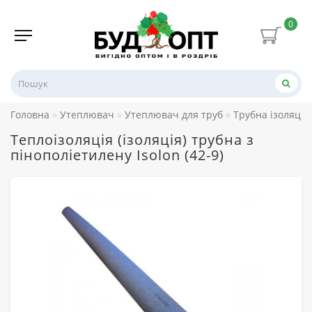
0
Головна
Утеплювач
Утеплювач для труб
Трубна ізоляція
Теплоізоляція (ізоляція) трубна з
пінополіетилену Isolon (42-9)