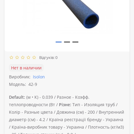
Відгуків: 0
Нет в наличии
Виробник:
Isolon
Модель:
42-9
Default:
(м • К) -
0.039 /
Разное -
Коэфф.
теплопроводности (Вт /
Різне:
Тип -
Изоляция труб /
Колір -
Разные цвета /
Довжина (см) -
200 /
Внутренний
диаметр (см) -
4.2 /
Країна реєстрації бренду -
Украина
/
Країна-виробник товару -
Украина /
Плотность (кг/м3)