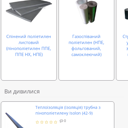
Спінений поліетилен
Газоспіваний
Ст
листовий
поліетилен (НПЕ,
(пінополіетилен ППЕ,
фольгований,
ППЕ НХ, НПЕ)
самоклеючий)
Ви дивилися
Теплоізоляція (ізоляція) трубна з
пінополіетилену Isolon (42-9)
0