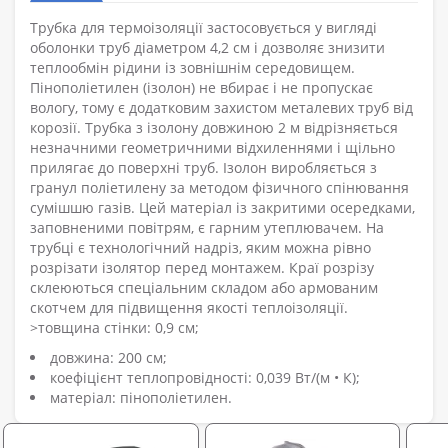
Трубка для термоізоляції застосовується у вигляді
оболонки труб діаметром 4,2 см і дозволяє знизити
теплообмін рідини із зовнішнім середовищем.
Пінополіетилен (ізолон) не вбирає і не пропускає
вологу, тому є додатковим захистом металевих труб від
корозії. Трубка з ізолону довжиною 2 м відрізняється
незначними геометричними відхиленнями і щільно
прилягає до поверхні труб. Ізолон виробляється з
гранул поліетилену за методом фізичного спінювання
сумішшю газів. Цей матеріал із закритими осередками,
заповненими повітрям, є гарним утеплювачем. На
трубці є технологічний надріз, яким можна рівно
розрізати ізолятор перед монтажем. Краї розрізу
склеюються спеціальним складом або армованим
скотчем для підвищення якості теплоізоляції.
>товщина стінки: 0,9 см;
довжина: 200 см;
коефіцієнт теплопровідності: 0,039 Вт/(м • К);
матеріал: пінополіетилен.