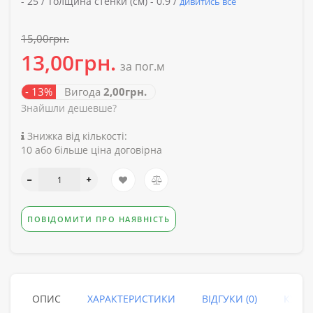
-
25 /
Толщина стенки (см) -
0.9 /
дивитись все
15,00грн.
13,00грн.
за пог.м
- 13%
Вигода
2,00грн.
Знайшли дешевше?
Знижка від кількості:
10 або більше ціна договірна
ПОВІДОМИТИ ПРО НАЯВНІСТЬ
ОПИС
ХАРАКТЕРИСТИКИ
ВІДГУКИ (0)
КУПУ