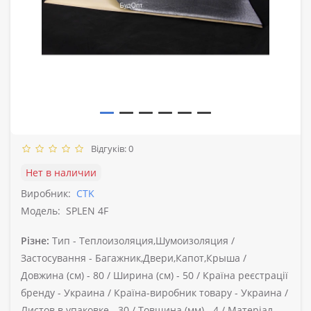
Відгуків: 0
Нет в наличии
Виробник:
CTK
Модель:
SPLEN 4F
Різне:
Тип -
Теплоизоляция,Шумоизоляция /
Застосування -
Багажник,Двери,Капот,Крыша /
Довжина (см) -
80 /
Ширина (см) -
50 /
Країна реєстрації
бренду -
Украина /
Країна-виробник товару -
Украина /
Листов в упаковке -
30 /
Товщина (мм) -
4 /
Матеріал -