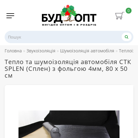
0
Головна
Звукоізоляція
Шумоізоляція автомобіля
Теплоізо
Тепло та шумоізоляція автомобіля СТК
SPLEN (Сплен) з фольгою 4мм, 80 х 50
см