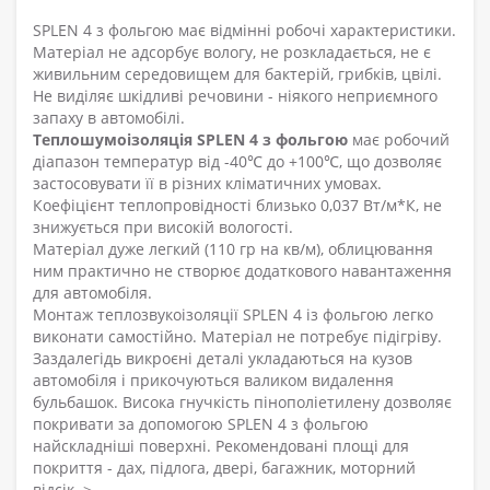
SPLEN 4 з фольгою має відмінні робочі характеристики.
Матеріал не адсорбує вологу, не розкладається, не є
живильним середовищем для бактерій, грибків, цвілі.
Не виділяє шкідливі речовини - ніякого неприємного
запаху в автомобілі.
Теплошумоізоляція SPLEN 4 з фольгою
має робочий
діапазон температур від -40℃ до +100℃, що дозволяє
застосовувати її в різних кліматичних умовах.
Коефіцієнт теплопровідності близько 0,037 Вт/м*К, не
знижується при високій вологості.
Матеріал дуже легкий (110 гр на кв/м), облицювання
ним практично не створює додаткового навантаження
для автомобіля.
Монтаж теплозвукоізоляції SPLEN 4 із фольгою легко
виконати самостійно. Матеріал не потребує підігріву.
Заздалегідь викроєні деталі укладаються на кузов
автомобіля і прикочуються валиком видалення
бульбашок. Висока гнучкість пінополіетилену дозволяє
покривати за допомогою SPLEN 4 з фольгою
найскладніші поверхні. Рекомендовані площі для
покриття - дах, підлога, двері, багажник, моторний
відсік. >