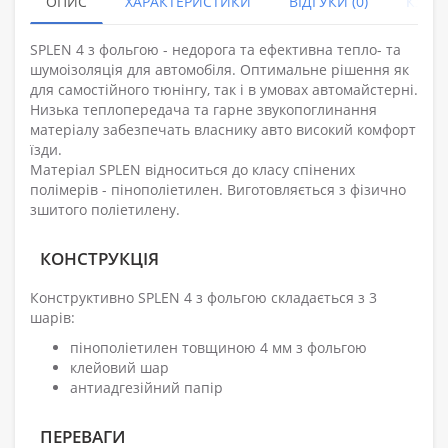
ОПИС
ХАРАКТЕРИСТИКИ
ВІДГУКИ (0)
КУПУ
SPLEN 4 з фольгою - недорога та ефективна тепло- та
шумоізоляція для автомобіля. Оптимальне рішення як
для самостійного тюнінгу, так і в умовах автомайстерні.
Низька теплопередача та гарне звукопоглинання
матеріалу забезпечать власнику авто високий комфорт
їзди.
Матеріал SPLEN відноситься до класу спінених
полімерів - пінополіетилен. Виготовляється з фізично
зшитого поліетилену.
КОНСТРУКЦІЯ
Конструктивно SPLEN 4 з фольгою складається з 3
шарів:
пінополіетилен товщиною 4 мм з фольгою
клейовий шар
антиадгезійний папір
ПЕРЕВАГИ