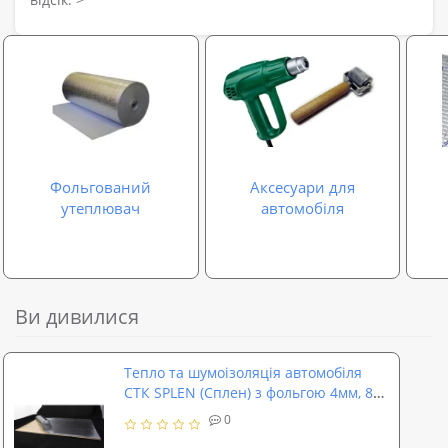
Фольгований
Аксесуари для
утеплювач
автомобіля
Ви дивилися
Тепло та шумоізоляція автомобіля
СТК SPLEN (Сплен) з фольгою 4мм, 80
х 50 см
0