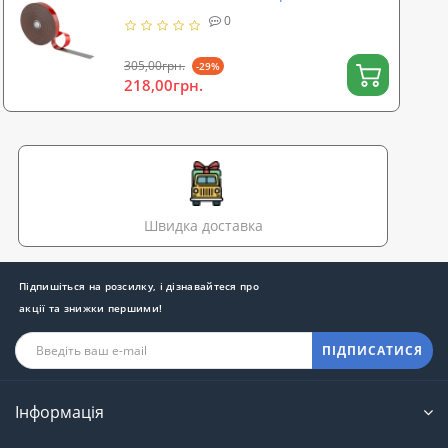
CARFIX (50212B)
0
305,00грн.
-29%
218,00грн.
Швидка доставка
Підпишіться на розсилку, і дізнавайтеся про
акції та знижки першими!
ПІДПИСАТИСЯ
Інформація