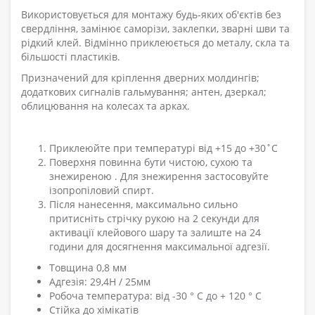
Використовується для монтажу будь-яких об'єктів без
свердління, замінює саморізи, заклепки, зварні шви та
рідкий клей. Відмінно приклеюється до металу, скла та
більшості пластиків.
Призначений для кріплення дверних молдингів;
додаткових сигналів гальмування; антен, дзеркал;
облицювання на колесах та арках.
Приклеюйте при температурі від +15 до +30˚С
Поверхня повинна бути чистою, сухою та
знежиреною . Для знежирення застосовуйте
ізопропіловий спирт.
Після нанесення, максимально сильно
притисніть стрічку рукою на 2 секунди для
активації клейового шару та залиште на 24
години для досягнення максимальної адгезії.
Товщина 0,8 мм
Адгезія: 29,4H / 25мм
Робоча температура: від -30 ° C до + 120 ° C
Стійка до хімікатів