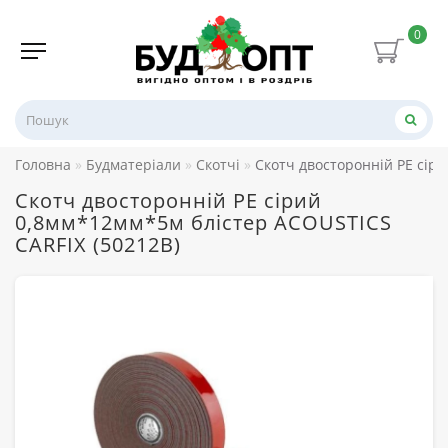
0
Головна
Будматеріали
Скотчі
Скотч двосторонній PE сір
Скотч двосторонній PE сірий
0,8мм*12мм*5м блістер ACOUSTICS
CARFIX (50212B)