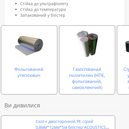
Стійка до ультрафіолету
Стійка до температури
Запакований у блістер
Фольгований
Газоспіваний
Ст
утеплювач
поліетилен (НПЕ,
фольгований,
самоклеючий)
Ви дивилися
Скотч двосторонній PE сірий
0,8мм*12мм*5м блістер ACOUSTICS