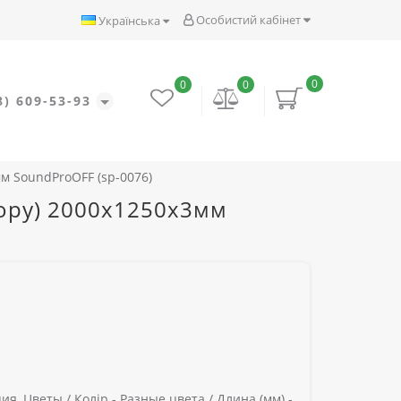
Особистий кабінет
Українська
0
0
0
8) 609-53-93
мм SoundProOFF (sp-0076)
кору) 2000x1250x3мм
ия, Цветы /
Колір -
Разные цвета /
Длина (мм) -