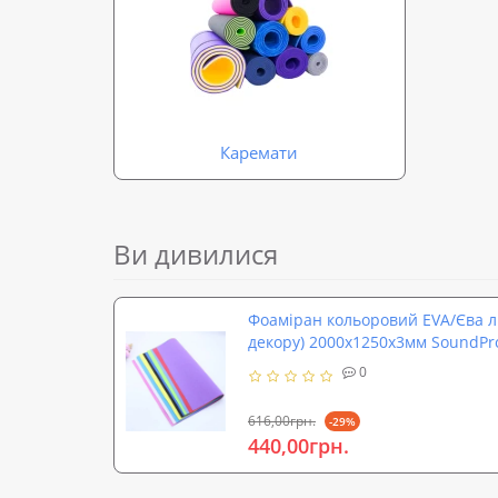
Каремати
Ви дивилися
Фоаміран кольоровий EVA/Єва лис
декору) 2000x1250x3мм SoundPro
0
616,00грн.
-29%
440,00грн.