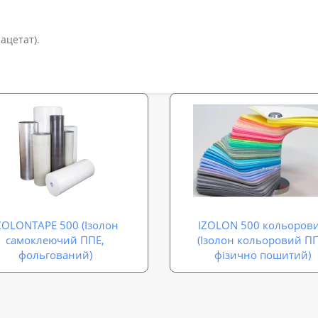
ацетат).
ZOLONTAPE 500 (Ізолон
IZOLON 500 кольоров
самоклеючий ППЕ,
(Ізолон кольоровий ПП
фольгований)
фізично пошитий)