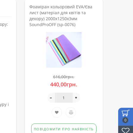
Фоаміран кольоровий EVA/Єва
лист (матеріал для квітів та
декору) 2000x1250x3мм
ору:
SoundProOFF (sp-0076)
616,00грн.
440,00грн.
уру і
0
ПОВІДОМИТИ ПРО НАЯВНІСТЬ