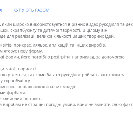
)
КУПУЮТЬ РАЗОМ
, який широко використовується в різних видах рукоділля та дек
шок, скрапбукінгу та дитячої творчості. В цілому він
де для реалізації великої кількості Ваших творчих ідей.
ітів, прикрас, ляльок, аплікацій та інших виробів.
м'ятовує нову форму.
ві форми, його потрібно розігріти, наприклад, за допомогою
итячої творчості.
ко ріжеться, так само багато рукоділок роблять заготовки за
у скрапбукінгу.
могою спеціальних квіткових молдів.
іми фарбами.
е клейовий пістолет.
 а виробам не страшні погодні умови, вони не змінять свою факт