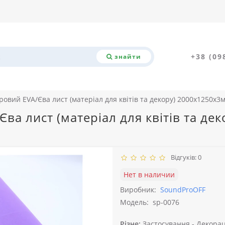
+38 (09
знайти
овий EVA/Єва лист (матеріал для квітів та декору) 2000x1250x3
ва лист (матеріал для квітів та де
Відгуків: 0
Нет в наличии
Виробник:
SoundProOFF
Модель:
sp-0076
Різне:
Застосування -
Декорац