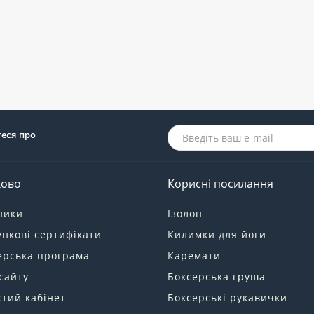
теся про
ково
Корисні посилання
ники
Ізолон
нкові сертифікати
Килимки для йоги
ерська програма
Каремати
сайту
Боксерська груша
тий кабінет
Боксерські рукавички