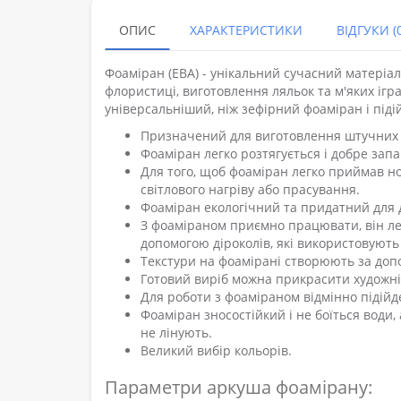
ОПИС
ХАРАКТЕРИСТИКИ
ВІДГУКИ (0
Фоаміран (ЕВА) - унікальний сучасний матеріал
флористиці, виготовлення ляльок та м'яких ігра
універсальніший, ніж зефірний фоаміран і підій
Призначений для виготовлення штучних кв
Фоаміран легко розтягується і добре запа
Для того, щоб фоаміран легко приймав но
світлового нагріву або прасування.
Фоаміран екологічний та придатний для д
З фоаміраном приємно працювати, він лег
допомогою діроколів, які використовують 
Текстури на фоамірані створюють за допо
Готовий виріб можна прикрасити художн
Для роботи з фоаміраном відмінно підійд
Фоаміран зносостійкий і не боїться води,
не лінують.
Великий вибір кольорів.
Параметри аркуша фоамірану: