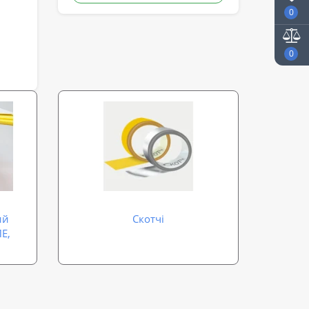
0
0
ий
Скотчі
Е,