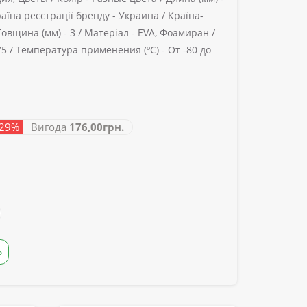
аїна реєстрації бренду -
Украина /
Країна-
Товщина (мм) -
3 /
Матеріал -
EVA, Фоамиран /
5 /
Температура применения (ºС) -
От -80 до
 29%
Вигода
176,00грн.
Ь