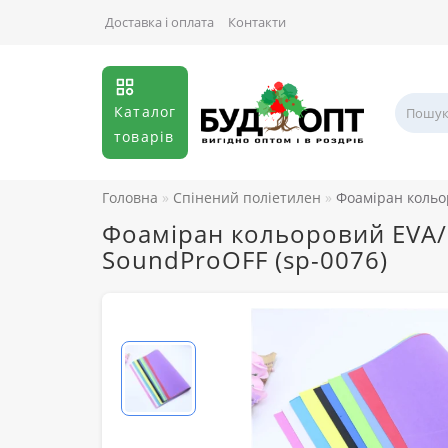
Доставка і оплата
Контакти
Каталог
товарів
Головна
Спінений поліетилен
Фоаміран кольор
Фоаміран кольоровий EVA/Є
SoundProOFF (sp-0076)