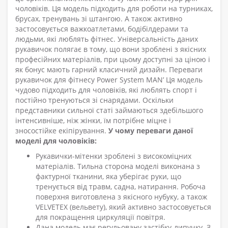
чоловіків. Ця модель підходить для роботи на турниках,
брусах, тренувань зі штангою. А також активно
застосовується важкоатлетами, бодібілдерами та
людьми, які люблять фітнес. Універсальність даних
рукавичок полягає в тому, що вони зроблені з якісних
професійних матеріалів, при цьому доступні за ціною і
як бонус мають гарний класичний дизайн. Переваги
рукавичок для фітнесу Power System MAN’ Ця модель
чудово підходить для чоловіків, які люблять спорт і
постійно тренуються зі снарядами. Оскільки
представники сильної статі займаються здебільшого
інтенсивніше, ніж жінки, їм потрібне міцне і
зносостійке екіпірування.
У чому переваги даної
моделі для чоловіків:
Рукавички-мітенки зроблені з високоміцних
матеріалів. Тильна сторона моделі виконана з
фактурної тканини, яка уберігає руки, що
тренується від травм, садна, натирання. Робоча
поверхня виготовлена з якісного нубуку, а також
VELVETEX (вельвету), який активно застосовується
для покращення циркуляції повітря.
Дана модель має регульовану застібку-липучку. З