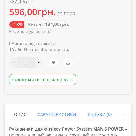
727,00грн.
596,00грн.
за пара
- 18%
Вигода
131,00грн.
Знайшли дешевше?
Знижка від кількості:
10 або більше ціна договірна
ПОВІДОМИТИ ПРО НАЯВНІСТЬ
ОПИС
ХАРАКТЕРИСТИКИ
ВІДГУКИ (0)
КУПУ
Рукавички для фітнесу Power System MAN’S POWER
–
це оригінальний, якісний та сучасний аксесуар для