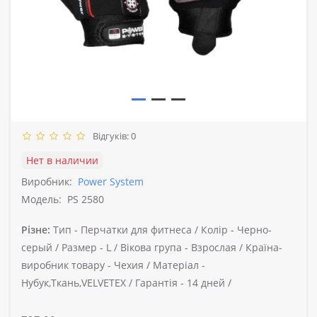
Відгуків: 0
Нет в наличии
Виробник:
Power System
Модель:
PS 2580
Різне:
Тип -
Перчатки для фитнеса /
Колір -
Черно-
серый /
Размер -
L /
Вікова група -
Взрослая /
Країна-
виробник товару -
Чехия /
Матеріал -
Нубук,Ткань,VELVETEX /
Гарантія -
14 дней /