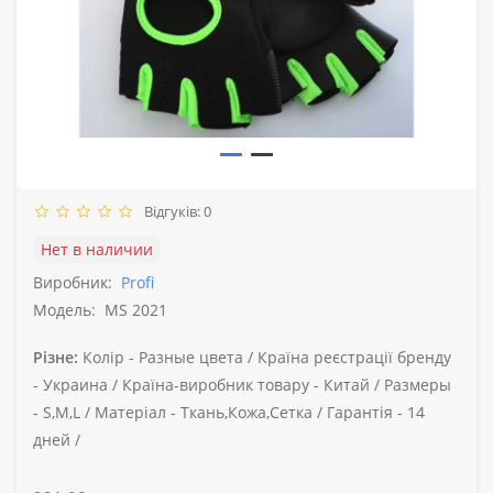
Відгуків: 0
Нет в наличии
Виробник:
Profi
Модель:
MS 2021
Різне:
Колір -
Разные цвета /
Країна реєстрації бренду
-
Украина /
Країна-виробник товару -
Китай /
Размеры
-
S,M,L /
Матеріал -
Ткань,Кожа,Сетка /
Гарантія -
14
дней /