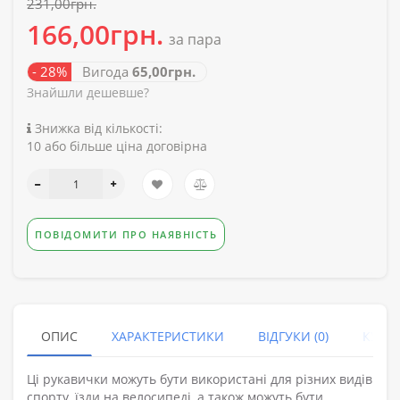
231,00грн.
166,00грн.
за пара
- 28%
Вигода
65,00грн.
Знайшли дешевше?
Знижка від кількості:
10 або більше ціна договірна
ПОВІДОМИТИ ПРО НАЯВНІСТЬ
ОПИС
ХАРАКТЕРИСТИКИ
ВІДГУКИ (0)
КУПУ
Ці рукавички можуть бути використані для різних видів
спорту, їзди на велосипеді, а також можуть бути