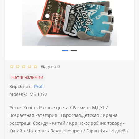
Відгуків: 0
Нет в наличии
Виробник:
Profi
Модель:
MS 1392
Різне:
Колір -
Разные цвета /
Размер -
M,L,XL /
Возрастная категория -
Взрослая,Детская /
Країна
реєстрації бренду -
Китай /
Країна-виробник товару -
Китай /
Матеріал -
Замш,Неопрен /
Гарантія -
14 дней /