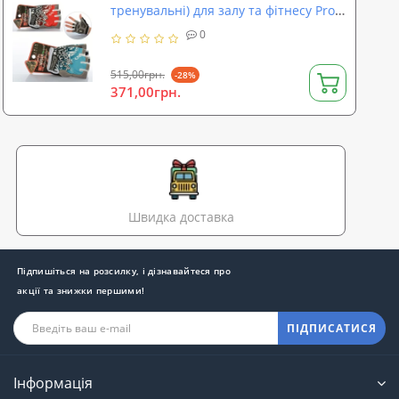
тренувальні) для залу та фітнесу Profi
(MS 1392)
0
515,00грн.
-28%
371,00грн.
Швидка доставка
Підпишіться на розсилку, і дізнавайтеся про
акції та знижки першими!
ПІДПИСАТИСЯ
Інформація