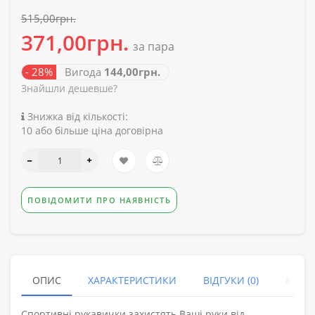
515,00грн.
371,00грн.
за пара
- 28%
Вигода
144,00грн.
Знайшли дешевше?
Знижка від кількості:
10 або більше ціна договірна
ПОВІДОМИТИ ПРО НАЯВНІСТЬ
ОПИС
ХАРАКТЕРИСТИКИ
ВІДГУКИ (0)
КУПУ
Спортивні рукавички захистять Ваші руки від