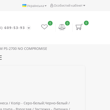
Особистий кабінет
Українська
0
0
0
8) 609-53-93
TEM PS-2700 NO COMPROMISE
E
неса /
Колір -
Серо-белый,Черно-белый /
а група -
Взрослая /
Застежка -
Липучка /