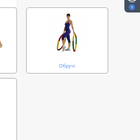
0
Обручі