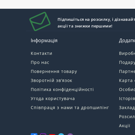
Підпишіться на розсилку, і дізнавай
акції та знижки першими!
Інформація
Додат
Контакти
Вироб
Про нас
Подару
Повернення товару
Партн
Зворотній зв’язок
Карта 
Політика конфіденційності
Особис
Угода користувача
Історі
Співпраця з нами та дропшипінг
Заклад
Розсил
Акції