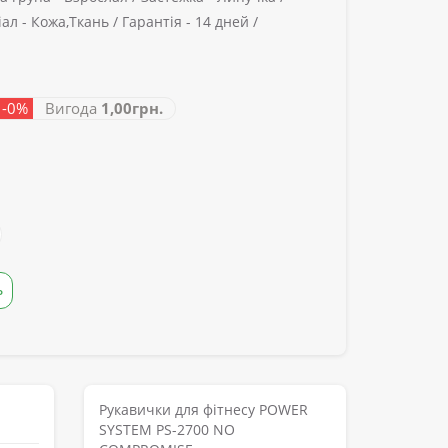
ал -
Кожа,Ткань /
Гарантія -
14 дней /
 -0%
Вигода
1,00грн.
Ь
Рукавички для фітнесу POWER
SYSTEM PS-2700 NO