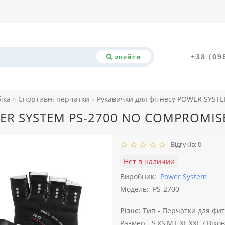
+38 (09
знайти
біка
Спортивні перчатки
Рукавички для фітнесу POWER SYS
WER SYSTEM PS-2700 NO COMPROMIS
Відгуків: 0
Нет в наличии
Виробник:
Power System
Модель:
PS-2700
Різне:
Тип -
Перчатки для фит
Размер -
S,XS,M,L,XL,XXL /
Віков