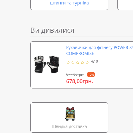
штанги та турніка
Ви дивилися
Рукавички для фітнесу POWER S
COMPROMISE
0
677,00грн.
--0%
678,00грн.
Швидка доставка