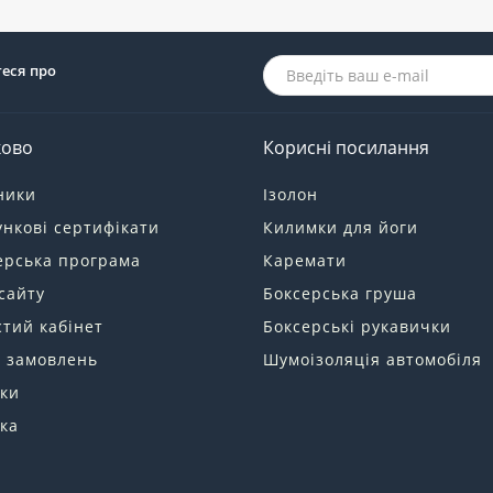
теся про
ково
Корисні посилання
ники
Ізолон
нкові сертифікати
Килимки для йоги
ерська програма
Каремати
сайту
Боксерська груша
тий кабінет
Боксерські рукавички
я замовлень
Шумоізоляція автомобіля
ки
ка