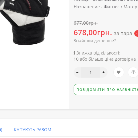
Назначение -
Фитнес /
Матері
677,00грн.
678,00грн.
за пара
-
Знайшли дешевше?
Знижка від кількості:
10 або більше ціна договірна
ПОВІДОМИТИ ПРО НАЯВНІСТ
)
КУПУЮТЬ РАЗОМ