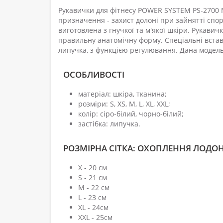
Рукавички для фітнесу POWER SYSTEM PS-2700 
призначення - захист долоні при зайнятті спор
виготовлена з гнучкої та м'якої шкіри. Рукавич
правильну анатомічну форму. Спеціальні встав
липучка, з функцією регулювання. Дана модель
ОСОБЛИВОСТІ
матеріал: шкіра, тканина;
розміри: S, XS, M, L, XL, XXL;
колір: сіро-білий, чорно-білий;
застібка: липучка.
РОЗМІРНА СІТКА: ОХОПЛЕННЯ ЛОДОН
X - 20 см
S - 21 см
M - 22 см
L - 23 см
XL - 24см
XXL - 25см