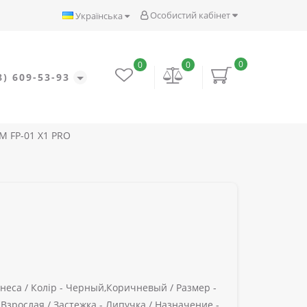
Особистий кабінет
Українська
0
0
0
8) 609-53-93
M FP-01 X1 PRO
неса /
Колір -
Черный,Коричневый /
Размер -
Взрослая /
Застежка -
Липучка /
Назначение -