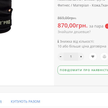
Фитнес /
Матеріал -
Кожа,Тка
869,00грн.
870,00грн.
за пара
-
Знайшли дешевше?
Знижка від кількості:
10 або більше ціна договірна
ПОВІДОМИТИ ПРО НАЯВНІСТ
)
КУПУЮТЬ РАЗОМ