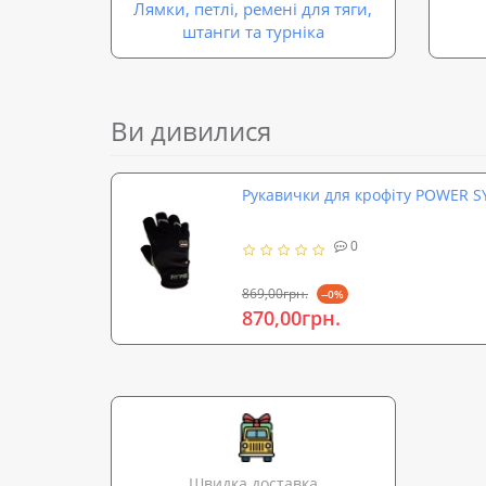
Лямки, петлі, ремені для тяги,
штанги та турніка
Ви дивилися
Рукавички для крофіту POWER S
0
869,00грн.
--0%
870,00грн.
Швидка доставка