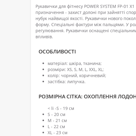
Рукавички для фітнесу POWER SYSTEM FP-01 X1 
призначення - захист долоні при зайнятті спор
нубук найвищої якості. Рукавички нового поко
форму. Спеціальні фактури між пальцями. У рол
регулювання. Рукавички оснащені спеціальним
впливів.
ОСОБЛИВОСТІ
матеріал: шкіра, тканина;
розміри: XS, S, M, L, XXL, XL;
колір: чорний, коричневий;
застібка: липучка.
РОЗМІРНА СІТКА: ОХОПЛЕННЯ ЛОДОН
< li -S - 19 см
S - 20 см
M - 21 см
L - 22 см
XL - 23 см