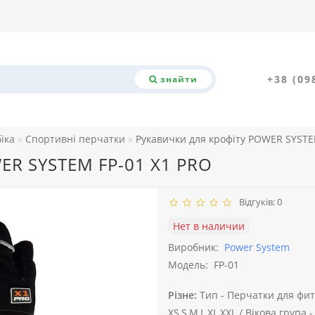
+38 (09
знайти
біка
Спортивні перчатки
Рукавички для крофіту POWER SYSTE
ER SYSTEM FP-01 X1 PRO
Відгуків: 0
Нет в наличии
Виробник:
Power System
Модель:
FP-01
Різне:
Тип -
Перчатки для фит
XS,S,M,L,XL,XXL /
Вікова група -