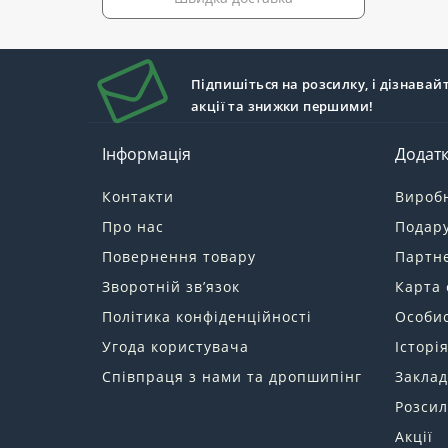
Підпишіться на розсилку, і дізнавай
акції та знижки першими!
Інформація
Додат
Контакти
Вироб
Про нас
Подару
Повернення товару
Партн
Зворотній зв’язок
Карта 
Політика конфіденційності
Особис
Угода користувача
Історі
Співпраця з нами та дропшипінг
Заклад
Розсил
Акції