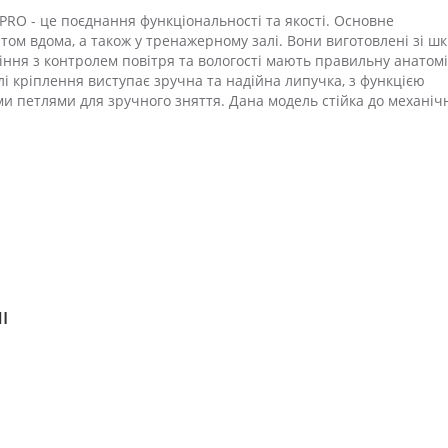
PRO - це поєднання функціональності та якості. Основне
том вдома, а також у тренажерному залі. Вони виготовлені зі шк
ління з контролем повітря та вологості мають правильну анатом
і кріплення виступає зручна та надійна липучка, з функцією
и петлями для зручного зняття. Дана модель стійка до механіч
І