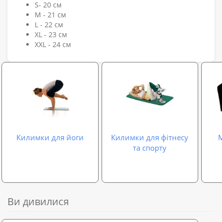
S- 20 см
M - 21 см
L - 22 см
XL - 23 см
XXL - 24 см
Килимки для йоги
Килимки для фітнесу
М
та спорту
Ви дивилися