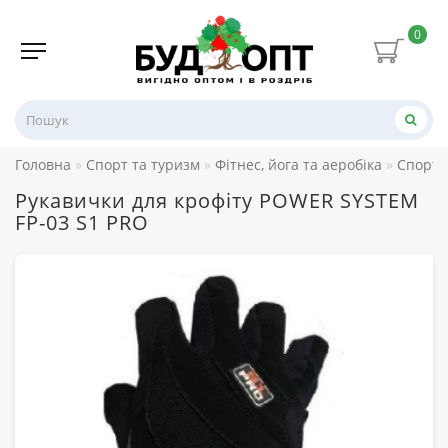
0
Головна
Спорт та туризм
Фітнес, йога та аеробіка
Спорти
Рукавички для крофіту POWER SYSTEM
FP-03 S1 PRO