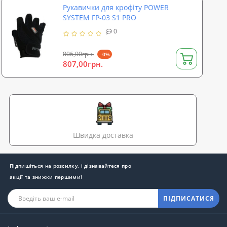
Рукавички для крофіту POWER
SYSTEM FP-03 S1 PRO
0
806,00грн.
--0%
807,00грн.
Швидка доставка
Підпишіться на розсилку, і дізнавайтеся про
акції та знижки першими!
ПІДПИСАТИСЯ