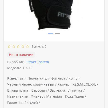
Відгуків: 0
Нет в наличии
Виробник:
Power System
Модель:
FP-03
Різне:
Тип -
Перчатки для фитнеса /
Колір -
Черный,Черно-коричневый /
Размер -
XS,S,M,L,XL,XXL /
Вікова група -
Взрослая /
Застежка -
Липучка /
Назначение -
Фитнес /
Матеріал -
Кожа,Ткань /
Гарантія -
14 дней /