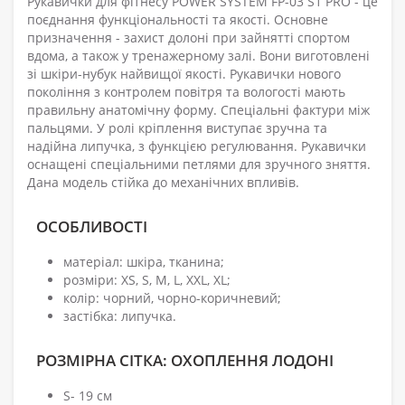
Рукавички для фітнесу POWER SYSTEM FP-03 S1 PRO - це
поєднання функціональності та якості. Основне
призначення - захист долоні при зайнятті спортом
вдома, а також у тренажерному залі. Вони виготовлені
зі шкіри-нубук найвищої якості. Рукавички нового
покоління з контролем повітря та вологості мають
правильну анатомічну форму. Спеціальні фактури між
пальцями. У ролі кріплення виступає зручна та
надійна липучка, з функцією регулювання. Рукавички
оснащені спеціальними петлями для зручного зняття.
Дана модель стійка до механічних впливів.
ОСОБЛИВОСТІ
матеріал: шкіра, тканина;
розміри: XS, S, M, L, XXL, XL;
колір: чорний, чорно-коричневий;
застібка: липучка.
РОЗМІРНА СІТКА: ОХОПЛЕННЯ ЛОДОНІ
S- 19 см