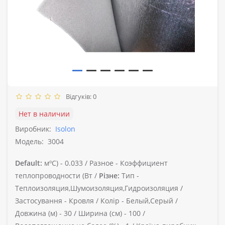
Відгуків: 0
Нет в наличии
Виробник:
Isolon
Модель:
3004
Default:
мºС) -
0.033 /
Разное -
Коэффициент
теплопроводности (Вт /
Різне:
Тип -
Теплоизоляция,Шумоизоляция,Гидроизоляция /
Застосування -
Кровля /
Колір -
Белый,Серый /
Довжина (м) -
30 /
Ширина (см) -
100 /