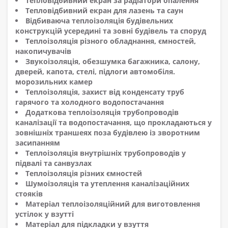
Тепловідбивний екран за радіатори опалення
Тепловідбивний екран для лазень та саун
Відбиваюча теплоізоляція будівельних
конструкцій усередині та зовні будівель та споруд
Теплоізоляція різного обладнання, ємностей,
накопичувачів
Звукоізоляція, обезшумка багажника, салону,
дверей, капота, стелі, підлоги автомобіля.
морозильних камер
Теплоізоляція, захист від конденсату труб
гарячого та холодного водопостачання
Додаткова теплоізоляція трубопроводів
каналізації та водопостачання, що прокладаються у
зовнішніх траншеях поза будівлею із зворотним
засипанням
Теплоізоляція внутрішніх трубопроводів у
підвалі та санвузлах
Теплоізоляція різних ємностей
Шумоізоляція та утеплення каналізаційних
стояків
Матеріал теплоізоляційний для виготовлення
устілок у взутті
Матеріал для підкладки у взуття