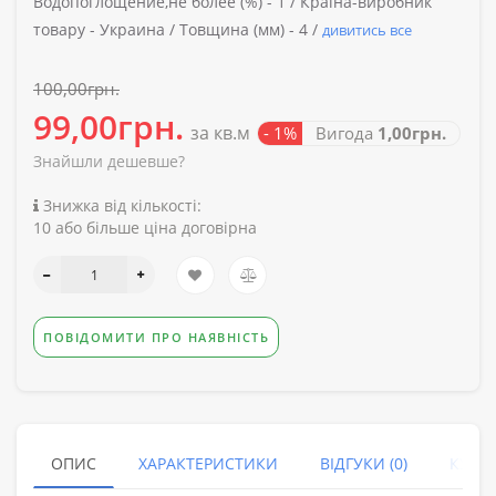
Водопоглощение,не более (%) -
1 /
Країна-виробник
товару -
Украина /
Товщина (мм) -
4 /
дивитись все
100,00грн.
99,00грн.
за кв.м
- 1%
Вигода
1,00грн.
Знайшли дешевше?
Знижка від кількості:
10 або більше ціна договірна
ПОВІДОМИТИ ПРО НАЯВНІСТЬ
ОПИС
ХАРАКТЕРИСТИКИ
ВІДГУКИ (0)
КУПУ