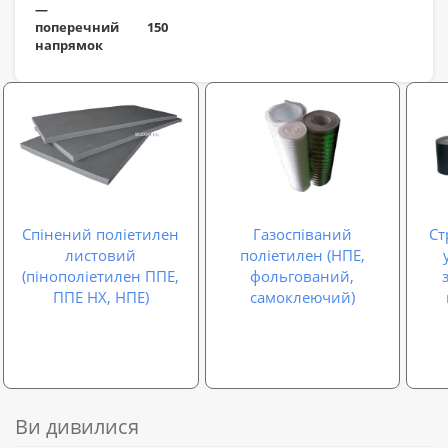
—
поперечний
150
напрямок
Спінений поліетилен
Газоспіваний
Ст
листовий
поліетилен (НПЕ,
(пінополіетилен ППЕ,
фольгований,
ППЕ НХ, НПЕ)
самоклеючий)
Ви дивилися