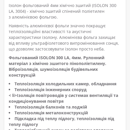
Ізолон фольгований 4мм хімічно зшитий (ISOLON 300
LA, 3004) - хімічно зшитий спінений поліетилен
з алюмінієвою фольгою.
Наявність алюмінієвої фольги значно покращує
теплоізоляційні властивості та акустичні
характеристики ізолону. Алюмінієва фольга захищає
від впливу ультрафіолетового випромінювання сонця,
що дозволяє застосовувати ізолон просто неба.
Фольгований ISOLON 300 LA, 4мм. Рулонний
матеріал з хімічно зшитого пінополіетилену.
Віброізоляція, шумоізоляція будівельних
конструкцій
Теплоізоляція холодильних камер, обладнання
Теплоізоляція інженерних споруд
< li>Ізоляція повітроводів у системах вентиляції та
кондиціонування повітря
Теплоізоляція балконів та лоджій
Теплоізоляція металоконструкцій
Підкладка під теплу підлогу, теплоізоляція під
теплу підлогу