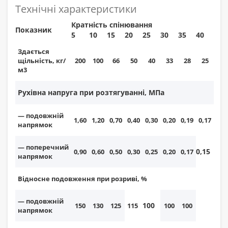
Технічні характеристики
Кратність спінювання
Показник
5
10
15
20
25
30
35
40
Здається
щільність, кг/
200
100
66
50
40
33
28
25
м3
Рухівна напруга при розтягуванні, МПа
— подовжній
1,60
1,20
0,70
0,40
0,30
0,20
0,19
0,17
напрямок
— поперечний
0,15
0,90
0,60
0,50
0,30
0,25
0,20
0,17
напрямок
Відносне подовження при розриві, %
— подовжній
100
150
130
125
115
100
100
напрямок