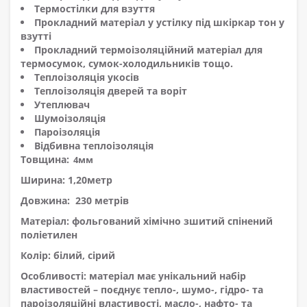
Термостілки для взуття
Прокладний матеріал у устілку під шкіркар тон у
взутті
Прокладний термоізоляційний матеріал для
термосумок, сумок-холодильників тощо.
Теплоізоляція укосів
Теплоізоляція дверей та воріт
Утеплювач
Шумоізоляція
Пароізоляція
Відбивна теплоізоляція
Товщина:
4мм
Ширина:
1,20метр
Довжина:
230 метрів
Матеріал:
фольгований хімічно зшитий
спінений
поліетилен
Колір: білий, сірий
Особливості:
матеріал має унікальний набір
властивостей – поєднує тепло-, шумо-, гідро- та
пароізоляційні властивості, масло-, нафто- та