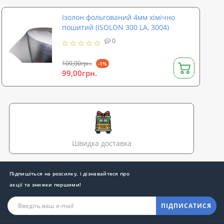
Ізолон фольгований 4мм хімічно
пошитий (ISOLON 300 LA, 3004)
0
100,00грн.
-1%
99,00грн.
Швидка доставка
Підпишіться на розсилку, і дізнавайтеся про
акції та знижки першими!
ПІДПИСАТИСЯ