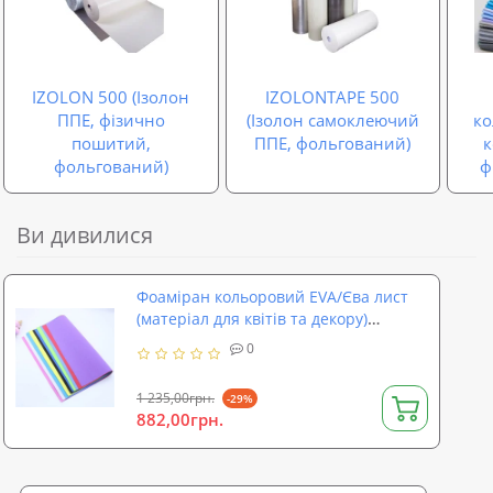
IZOLON 500 (Ізолон
IZOLONTAPE 500
ППЕ, фізично
(Ізолон самоклеючий
ко
пошитий,
ППЕ, фольгований)
фольгований)
ф
Ви дивилися
Фоаміран кольоровий EVA/Єва лист
(матеріал для квітів та декору)
2000x1250x5мм SoundProOFF (sp-0078)
0
1 235,00грн.
-29%
882,00грн.