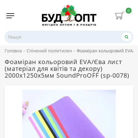
0
Головна
Спінений поліетилен
Фоаміран кольоровий EVA/Єва
Фоаміран кольоровий EVA/Єва лист
(матеріал для квітів та декору)
2000x1250x5мм SoundProOFF (sp-0078)