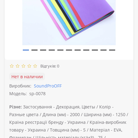
Відгуків: 0
Нет в наличии
Виробник:
SoundProOFF
Модель:
sp-0078
Різне:
Застосування -
Декорация, Цветы /
Колір -
Разные цвета /
Длина (мм) -
2000 /
Ширина (мм) -
1250 /
Країна реєстрації бренду -
Украина /
Країна-виробник
товару -
Украина /
Товщина (мм) -
5 /
Матеріал -
EVA,
Фоамиран /
Щільність матеріалу (кг/м3) -
75 /