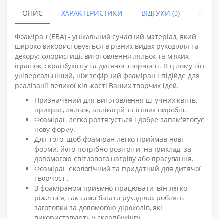
ОПИС
ХАРАКТЕРИСТИКИ
ВІДГУКИ (0)
КУПУ
Фоаміран (ЕВА) - унікальний сучасний матеріал, який
широко використовується в різних видах рукоділля та
декору: флористиці, виготовлення ляльок та м'яких
іграшок, скрапбукінгу та дитячої творчості. В цілому він
універсальніший, ніж зефірний фоаміран і підійде для
реалізації великої кількості Ваших творчих ідей.
Призначений для виготовлення штучних квітів,
прикрас, ляльок, аплікацій та інших виробів.
Фоаміран легко розтягується і добре запам'ятовує
нову форму.
Для того, щоб фоаміран легко приймав нові
форми, його потрібно розігріти, наприклад, за
допомогою світлового нагріву або прасування.
Фоаміран екологічний та придатний для дитячої
творчості.
З фоаміраном приємно працювати, він легко
ріжеться, так само багато рукоділок роблять
заготовки за допомогою діроколів, які
використовують у скрапбукінгу.