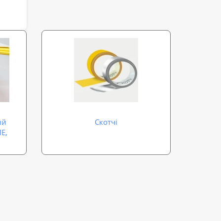
ий
Скотчі
Е,