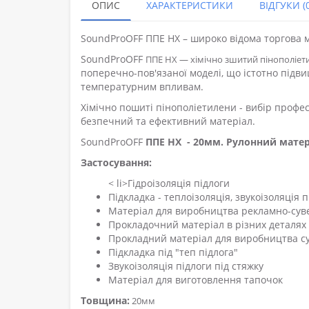
ОПИС
ХАРАКТЕРИСТИКИ
ВІДГУКИ (0
SoundProOFF
ППЕ НХ – широко відома торгова 
SoundProOFF
ППЕ НХ — хімічно зшитий пінополіет
поперечно-пов'язаної моделі, що істотно підвищ
температурним впливам.
Хімічно пошиті пінополіетилени - вибір професі
безпечний та ефективний матеріал.
SoundProOFF
ППЕ НХ
- 20мм.
Рулонний матер
Застосування:
< li>Гідроізоляція підлоги
Підкладка - теплоізоляція, звукоізоляція 
Матеріал для виробництва рекламно-суве
Прокладочний матеріал в різних деталях
Прокладний матеріал для виробництва су
Підкладка під "теп підлога"
Звукоізоляція підлоги під стяжку
Матеріал для виготовлення тапочок
Товщина:
20мм