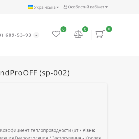
Особистий кабінет
Українська
0
0
0
8) 609-53-93
ndProOFF (sp-002)
Коэффициент теплопроводности (Вт /
Різне:
ляция,Гидроизоляция /
Застосування -
Кровля