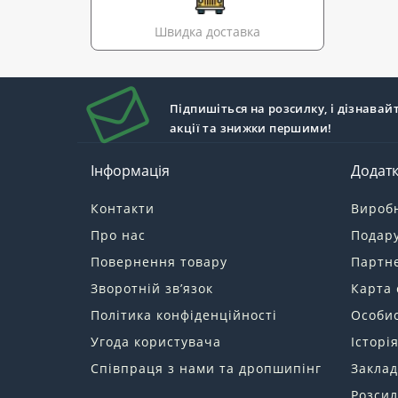
Швидка доставка
Підпишіться на розсилку, і дізнавай
акції та знижки першими!
Інформація
Додат
Контакти
Вироб
Про нас
Подару
Повернення товару
Партн
Зворотній зв’язок
Карта 
Політика конфіденційності
Особис
Угода користувача
Історі
Співпраця з нами та дропшипінг
Заклад
Розсил