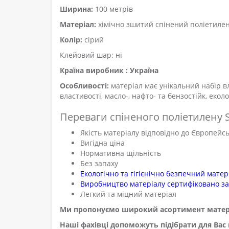
Ширина:
100 метрів
Матеріал:
хімічно зшитий спінений поліетиле
Колір:
сірий
Клейовий шар: ні
Країна виробник : Україна
Особливості:
матеріал має унікальний набір вл
властивості, масло-, нафто- та бензостійк, екол
Переваги спіненого поліетилену
Якість матеріалу відповідно до Європейс
Вигідна ціна
Нормативна щільність
Без запаху
Екологічно та гігієнічно безпечний матер
Виробництво матеріалу сертифіковано з
Легкий та міцний матеріал
Ми пропонуємо широкий асортимент матеріал
Наші фахівці допоможуть підібрати для Вас