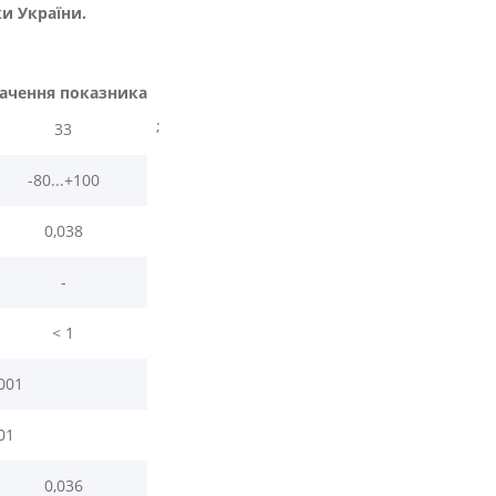
ки України.
ачення показника
;
33
-80...+100
0,038
-
< 1
001
01
0,036