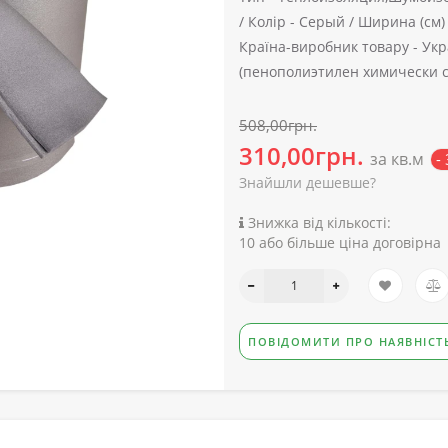
/
Колір -
Серый /
Ширина (см) 
Країна-виробник товару -
Укр
(пенополиэтилен химически 
508,00грн.
310,00грн.
за кв.м
-
Знайшли дешевше?
Знижка від кількості:
10 або більше ціна договірна
ПОВІДОМИТИ ПРО НАЯВНІСТ