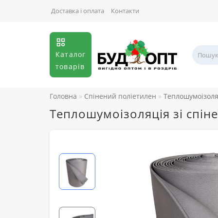
Доставка і оплата
Контакти
Каталог
товарів
Головна
Спінений поліетилен
Теплошумоізоляц
Теплошумоізоляція зі спін