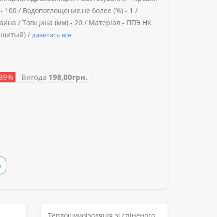
-
100 /
Водопоглощение,не более (%) -
1 /
аина /
Товщина (мм) -
20 /
Матеріал -
ППЭ НХ
сшитый) /
дивитись все
 39%
Вигода
198,00грн.
Ь
Теплошумоізоляція зі спіненого