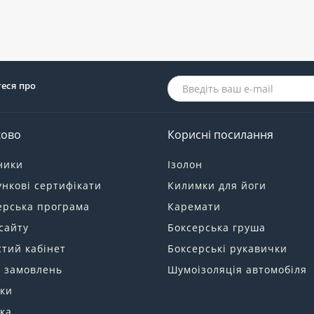
теся про
ково
Корисні посилання
ники
Ізолон
нкові сертифікати
Килимки для йоги
ерська програма
Каремати
сайту
Боксерська груша
тий кабінет
Боксерські рукавички
я замовлень
Шумоізоляція автомобіля
ки
ка