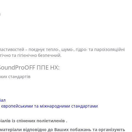
н
астивостей – поєднує тепло-, шумо-, гідро- та пароізоляційні
огічно та гігієнічно безпечний.
SoundProOFF
ППЕ НХ:
ьких стандартів
іал
а європейськими та міжнародними стандартами
ів із спінених поліетиленів .
 матеріали відповідно до Ваших побажань та організують