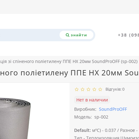
+38 (09
знайти
ія зі спіненого поліетилену ППЕ НХ 20мм SoundProOFF (sp-002)
еного поліетилену ППЕ НХ 20мм Sou
Відгуків: 0
Нет в наличии
Виробник:
SoundProOFF
Модель:
sp-002
Default:
мºС) -
0.037 /
Разное -
Тип -
Теплоизоляция,Шумоизо