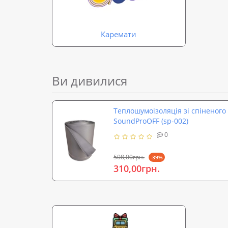
Каремати
Ви дивилися
Теплошумоізоляція зі спіненого
SoundProOFF (sp-002)
0
508,00грн.
-39%
310,00грн.