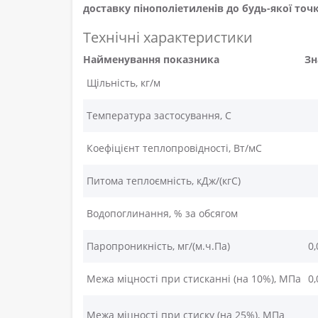
доставку пінополіетиленів до будь-якої точ
Технічні
характеристики
Найменування показника
Зн
Щільність, кг/м
Температура застосування, С
Коефіцієнт теплопровідності, Вт/мС
Питома теплоємність, кДж/(кгС)
Водопоглинання, % за обсягом
Паропроникність, мг/(м.ч.Па)
0,
Межа міцності при стисканні (на 10%), МПа
0,
Межа міцності при стиску (на 25%), МПа