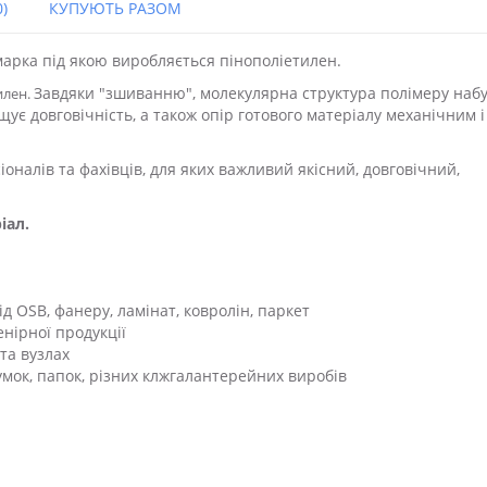
)
КУПУЮТЬ РАЗОМ
марка під якою виробляється пінополіетилен.
Завдяки "зшиванню", молекулярна структура полімеру наб
илен.
ує довговічність, а також опір готового матеріалу механічним і
оналів та фахівців, для яких важливий якісний, довговічний,
іал.
під OSB, фанеру, ламінат, ковролін, паркет
нірної продукції
 та вузлах
мок, папок, різних клжгалантерейних виробів