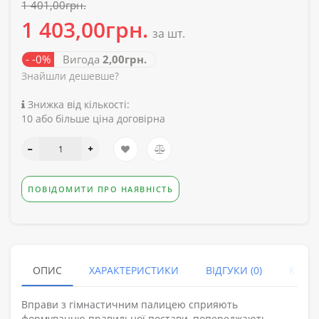
1 401,00грн.
1 403,00грн.
за шт.
- -0%
Вигода
2,00грн.
Знайшли дешевше?
Знижка від кількості:
10 або більше ціна договірна
ПОВІДОМИТИ ПРО НАЯВНІСТЬ
ОПИС
ХАРАКТЕРИСТИКИ
ВІДГУКИ (0)
КУПУ
Вправи з гімнастичним палицею сприяють
формуванню правильної постави, попереджають