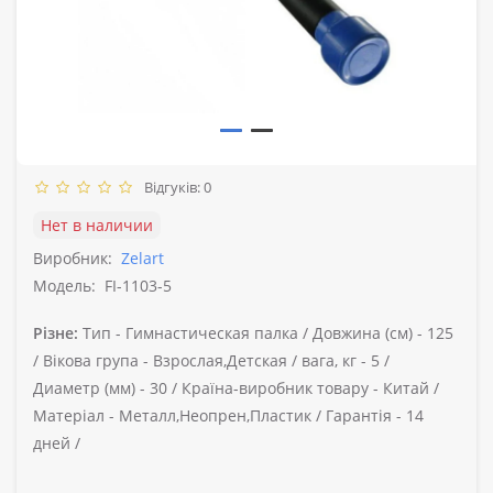
Відгуків: 0
Нет в наличии
Виробник:
Zelart
Модель:
FI-1103-5
Різне:
Тип -
Гимнастическая палка /
Довжина (см) -
125
/
Вікова група -
Взрослая,Детская /
вага, кг -
5 /
Диаметр (мм) -
30 /
Країна-виробник товару -
Китай /
Матеріал -
Металл,Неопрен,Пластик /
Гарантія -
14
дней /