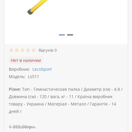
Відгуків: 0
Нет в наличии
Виробник:
LecoSport
Модель:
Ls511
Різне:
Тип -
Гимнастическая палка /
Диаметр (см) -
4.8 /
Довжина (см) -
120 /
вага, кг -
11 /
Країна-виробник
товару -
Украина /
Матеріал -
Металл /
Гарантія -
14
дней /
1 359,00грн.