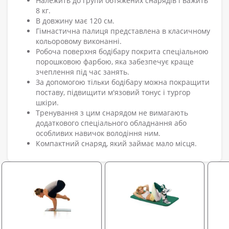
Належить до групи обтяжених снарядів і важить
8 кг.
В довжину має 120 см.
Гімнастична палиця представлена в класичному
кольоровому виконанні.
Робоча поверхня бодібару покрита спеціальною
порошковою фарбою, яка забезпечує краще
зчеплення під час занять.
За допомогою тільки бодібару можна покращити
поставу, підвищити м'язовий тонус і тургор
шкіри.
Тренування з цим снарядом не вимагають
додаткового спеціального обладнання або
особливих навичок володіння ним.
Компактний снаряд, який займає мало місця.