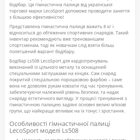
бодібар. Ця гімнастична палиця від української
торгової марки LecoSport допоможе проводити заняття
з більшою ефективністю!
Представлена гімнастична палиця важить 8 кг і
відноситься до обтяжених спортивних снарядів. Такий
інвентар рекомендують вже тренованішим
спортсменам, тоді як новачкам слід взяти більш
полегшений варіант бодібару.
Бодібар Ls508 LecoSport для кардіотренувань
виконаний із цільного металу та оснащений
спеціальними заглушками на кінцях. Сам снаряд
покритий спеціальною порошковою фарбою – саме
вона не дозволяє рукам ковзати під час тренування,
забезпечуючи належний рівень безпеки, та надає
снаряду естетичного вигляду. У процесі тренування з
гімнастичною палицею задіяні основні великі м'язові
групи, що найкраще впливає на їх тонус і зростання.
Особливості гімнастичної палиці
LecoSport моделі Ls508