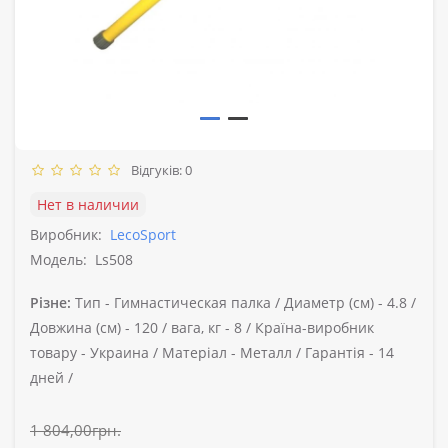
Відгуків: 0
Нет в наличии
Виробник:
LecoSport
Модель:
Ls508
Різне:
Тип -
Гимнастическая палка /
Диаметр (см) -
4.8 /
Довжина (см) -
120 /
вага, кг -
8 /
Країна-виробник
товару -
Украина /
Матеріал -
Металл /
Гарантія -
14
дней /
1 804,00грн.