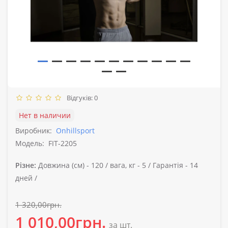
Відгуків: 0
Нет в наличии
Виробник:
Onhillsport
Модель:
FIT-2205
Різне:
Довжина (см) -
120 /
вага, кг -
5 /
Гарантія -
14
дней /
1 320,00грн.
1 010,00грн.
за шт.