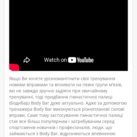
Якщо Ви хочете урізноманітнити свої тренування
новими вправами та впливати на певні групи м'язів,
які не завжди зручно задіяти при звичайному
тренуванні, тоді придбання гімнастичної палиці
(Бодибар) Body Bar дуже актуально. Адже за допомогою
тренажера Body Bar виконуються різнопланові силові
вправи. Саме тому застосування гімнастичної палиці
стає все більш популярним і затребуваним серед
спортсменів новачків і професіоналів. люди, що
займаються з Body Bar, відрізняються впевненою