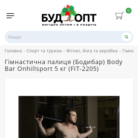
0
Головна
Спорт та туризм
Фітнес, йога та аеробіка
Гімнаст
Гімнастична палиця (Бодибар) Body
Bar Onhillsport 5 кг (FIT-2205)