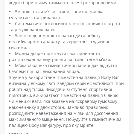
ходою і при цьому тримають плечі розправленими.
Зміцнюються м'язи спини, і зникає звичка
сутулитися. витривалості.
Систематичні інтенсивні заняття сприяють втраті
та регулюванню ваги.
Заняття допомагають налагодити роботу
вестибулярного апарату та сердечно – судинної
системи.
Можна добре підтягнути свої сідничні та
розташовані на внутрішній частині стегна м'язи.
М'яка оболонка гімнастичної палиці дає відчуття
безпеки під час виконання вправ.
Зручна у використанні гімнастична палиця Body Bar
визнана у всьому світі, завдяки своїй ефективності при
роботі над тілом. Виходячи зі ступеня спортивної
підготовки, вибирається гімнастична палиця більшої
чи меншої ваги, яка вказана на яскравому гумовому
наконечнику з двох сторін. Важливо правильно
розподілити навантаження на м'язи для досягнення
максимального зміцнення. Побудуйте з гімнастичним
палицею Body Bar фігуру, про яку мрієте.