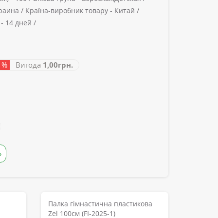
раина /
Країна-виробник товару -
Китай /
 -
14 дней /
-1%
Вигода
1,00грн.
Ь
Палка гімнастична пластикова
Zel 100см (FI-2025-1)