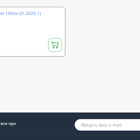
l 100см (FI-2025-1)
теся про