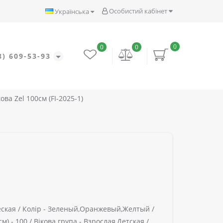
Особистий кабінет
Українська
0
0
0
8) 609-53-93
ва Zel 100см (FI-2025-1)
ская /
Колір -
Зеленый,Оранжевый,Желтый /
м) -
100 /
Вікова група -
Взрослая,Детская /