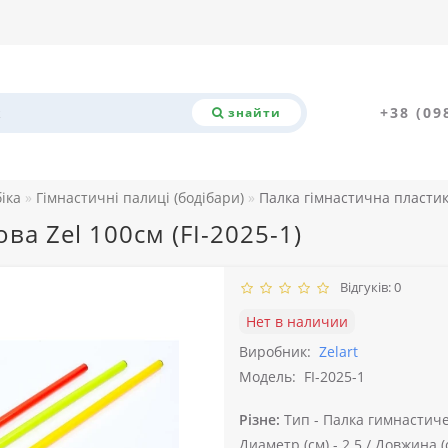
+38 (09
знайти
біка
Гімнастичні палиці (бодібари)
Палка гімнастична пластико
ва Zel 100см (FI-2025-1)
Відгуків: 0
Нет в наличии
Виробник:
Zelart
Модель:
FI-2025-1
Різне:
Тип -
Палка гимнастиче
Диаметр (см) -
2.5 /
Довжина (с