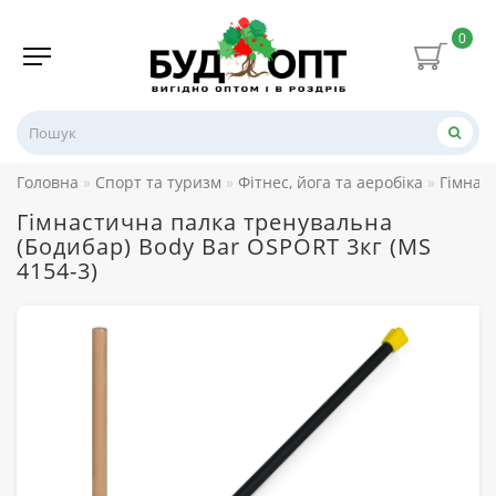
0
Головна
Спорт та туризм
Фітнес, йога та аеробіка
Гімнаст
Гімнастична палка тренувальна
(Бодибар) Body Bar OSPORT 3кг (MS
4154-3)