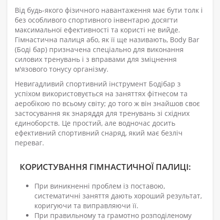
Від будь-якого фізичного навантаження має бути толк і
без особливого спортивного інвентарю досягти
максимальної ефективності та користі не вийде.
Гімнастична палиця або, як її ще називають, Body Bar
(Боді бар) призначена спеціально для виконання
силових тренувань і з вправами для зміцнення
м'язового тонусу організму.
Невигадливий спортивний інструмент Бодібар з
успіхом використовується на заняттях фітнесом та
аеробікою по всьому світу; до того ж він знайшов своє
застосування як знаряддя для тренувань зі східних
єдиноборств. Це простий, але водночас досить
ефективний спортивний снаряд, який має безліч
переваг.
КОРИСТУВАННЯ ГІМНАСТИЧНОЇ ПАЛИЦІ:
При виникненні проблем із поставою,
систематичні заняття дають хороший результат,
коригуючи та виправляючи її.
При правильному та грамотно розподіленому