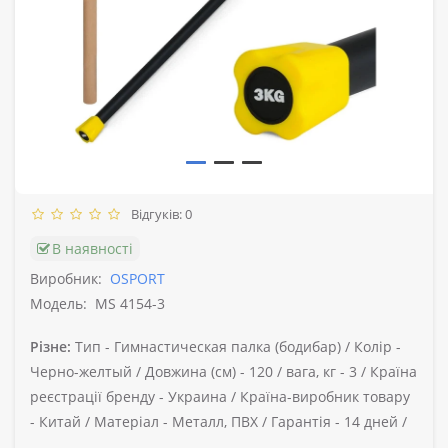
Відгуків: 0
В наявності
Виробник:
OSPORT
Модель:
MS 4154-3
Різне:
Тип -
Гимнастическая палка (бодибар) /
Колір -
Черно-желтый /
Довжина (см) -
120 /
вага, кг -
3 /
Країна
реєстрації бренду -
Украина /
Країна-виробник товару
-
Китай /
Матеріал -
Металл, ПВХ /
Гарантія -
14 дней /