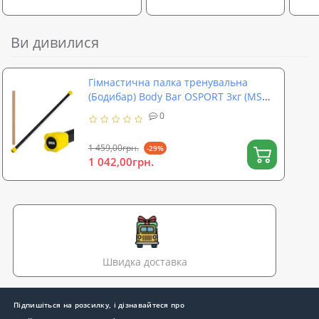
Ви дивилися
Гімнастична палка тренувальна
(Бодибар) Body Bar OSPORT 3кг (MS
4154-3)
0
1 459,00грн.
-29%
1 042,00грн.
Швидка доставка
Підпишіться на розсилку, і дізнавайтеся про