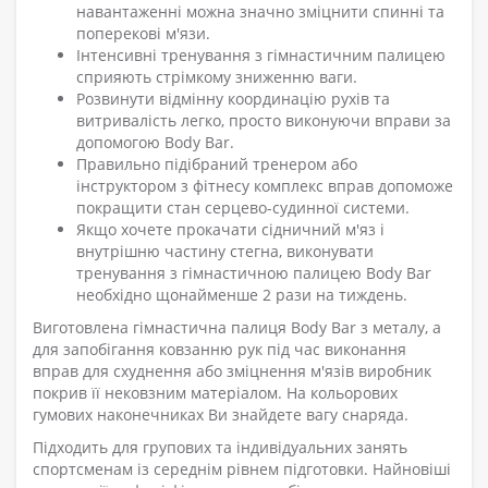
навантаженні можна значно зміцнити спинні та
поперекові м'язи.
Інтенсивні тренування з гімнастичним палицею
сприяють стрімкому зниженню ваги.
Розвинути відмінну координацію рухів та
витривалість легко, просто виконуючи вправи за
допомогою Body Bar.
Правильно підібраний тренером або
інструктором з фітнесу комплекс вправ допоможе
покращити стан серцево-судинної системи.
Якщо хочете прокачати сідничний м'яз і
внутрішню частину стегна, виконувати
тренування з гімнастичною палицею Body Bar
необхідно щонайменше 2 рази на тиждень.
Виготовлена ​​гімнастична палиця Body Bar з металу, а
для запобігання ковзанню рук під час виконання
вправ для схуднення або зміцнення м'язів виробник
покрив її нековзним матеріалом. На кольорових
гумових наконечниках Ви знайдете вагу снаряда.
Підходить для групових та індивідуальних занять
спортсменам із середнім рівнем підготовки. Найновіші