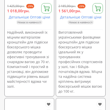
1 425,00грн.
2 185,00грн.
-29%
-29%
1 018,00грн.
1 561,00грн.
Детальніше Оптові ціни
Детальніше Оптові ціни
Немає в наявності
Немає в наявності
Надійний, виконаний їх
Виготовлений
міцним матеріалом
українськими фахівцями
кронштейн для підвіски
кронштейн для підвіски
боксерського мішка
боксерського мішка
дозволяє проводити
ідеальний як у
ефективні тренування зі
тренуваннях
снарядом вагою до 70 кг.
професійних спортсменів
Компактний і простий в
у залі, так і бійців-
установці, він допоможе
початківців вдома. Міцна
підвищити рівень вашої
та надійна система
майстерності вдома чи
кріплень витримує
залі.
боксерський мішок вагою
до 100 кг.