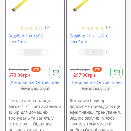
0
0
Бодібар 1 кг Ls501
Бодібар 10 кг Ls510
LecoSport
LecoSport
1 075,00грн.
2 074,00грн.
-37%
-37%
673,00грн.
1 297,00грн.
Детальніше Оптові ціни
Детальніше Оптові ціни
Немає в наявності
Немає в наявності
Гімнастична палиця
Яскравий бодібар
вагою 1 кг – оптимальний
допоможе проводити ще
вибір для домашніх
ефективніші тренування.
тренувань та занять у
Задіює важливі м'язові
фітнес залі. Підвищує
групи, у тому числі й
результативність
дрібні м'язові волокна,