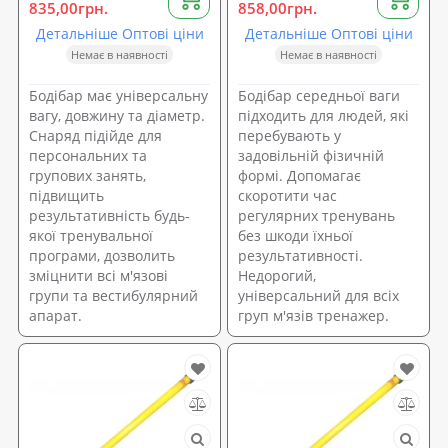
835,00грн.
858,00грн.
Детальніше Оптові ціни
Детальніше Оптові ціни
Немає в наявності
Немає в наявності
Бодібар має універсальну
Бодібар середньої ваги
вагу, довжину та діаметр.
підходить для людей, які
Снаряд підійде для
перебувають у
персональних та
задовільній фізичній
групових занять,
формі. Допомагає
підвищить
скоротити час
результативність будь-
регулярних тренувань
якої тренувальної
без шкоди їхньої
програми, дозволить
результативності.
зміцнити всі м'язові
Недорогий,
групи та вестибулярний
універсальний для всіх
апарат.
груп м'язів тренажер.