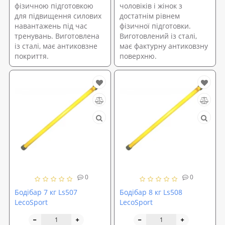
фізичною підготовкою
чоловіків і жінок з
для підвищення силових
достатнім рівнем
навантажень під час
фізичної підготовки.
тренувань. Виготовлена
Виготовлений із сталі,
із сталі, має антиковзне
має фактурну антиковзну
покриття.
поверхню.
0
0
Бодібар 7 кг Ls507
Бодібар 8 кг Ls508
LecoSport
LecoSport