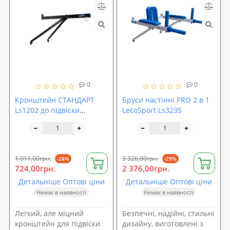
0
0
Кронштейн СТАНДАРТ
Бруси настінні PRO 2 в 1
Ls1202 до підвіски
LecoSport Ls3235
боксерського мішка до
30кг LecoSport
1 011,00грн.
3 326,00грн.
-28%
-29%
724,00грн.
2 376,00грн.
Детальніше Оптові ціни
Детальніше Оптові ціни
Немає в наявності
Немає в наявності
Легкий, але міцний
Безпечні, надійні, стильні
кронштейн для підвіски
дизайну, виготовлені з