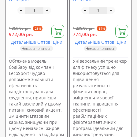
1 359,00грн.
1 238,00грн.
-28%
-37%
972,00грн.
774,00грн.
Детальніше Оптові ціни
Детальніше Оптові ціни
Немає в наявності
Немає в наявності
Обтяжена модель
Універсальний тренажер
бодібару від компанії
для фітнесу успішно
LecoSport чудово
використовується для
допоможе збільшити
підвищення
ефективність
результативності
кардіотренувань для
фізичних вправ,
схуднення, привнісши
зміцнення м'язової
такий важливий у цьому
тканини, підвищення
питанні силовий акцент.
ефективності
Зміцнити м'язовий
реабілітаційних
каркас, знищуючи при
фізіотерапевтичних
цьому ненависні жирові
програм. Ідеальний для
відкладення - з бодібаром
жіночих тренувань.