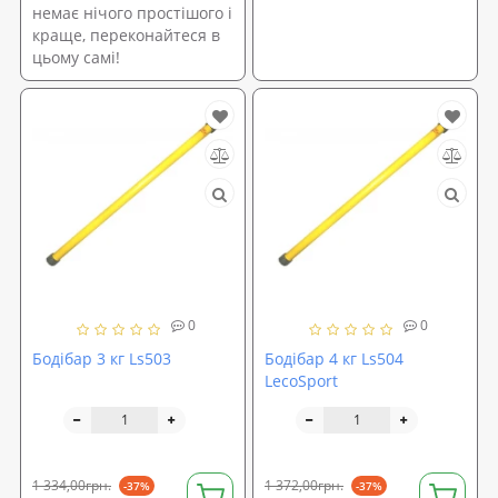
немає нічого простішого і
краще, переконайтеся в
цьому самі!
0
0
Бодібар 3 кг Ls503
Бодібар 4 кг Ls504
LecoSport
1 334,00грн.
1 372,00грн.
-37%
-37%