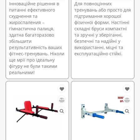
Інноваційне рішення в
Для повноцінних
питанні ефективного
тренувань або просто для
схуднення та
підтримання хорошої
жироспаления –
фізичної форми. Настінні
гімнастична палиця,
складні бруси компактні
здатна багаторазово
та зручні у зберіганні,
збільшити
безпечні та надійні у
результативність ваших
використанні, міцні та
фітнес-тренувань. Ніколи
експлуатаційно стійкі.
ще мрії про ідеальну
фігуру не були такими
реальними!