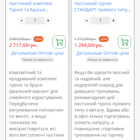
Настінний комплекс
Настінний турнік
Турнік та Брусья
СТАНДАРТ прямого типу
LecoSport СТАНДАРТ
LecoSport Ls3213 105 см
Ls32160, складний
3 803,00грн.
1 772,00грн.
-29%
-29%
2 717,00грн.
1 266,00грн.
Детальніше Оптові ціни
Детальніше Оптові ціни
Немає в наявності
Немає в наявності
Компактний та
Якщо Ви шукаєте якісний
продуманий комплекс
та надійний, але
турнік та бруси.
недорогий снаряд для
Ідеальний варіант для
домашніх тренувань,
сімейного користування.
рекомендуємо цей
Передбачено
настінний турнік прямого
регулювання поперечин
типу з металу. Вдома або
по висоті, а якщо
в офісі кілька підтягувань
тренажер не
знімуть напругу, а
використовується, всі
повноцінне спортивне
його виступаючі частини
тренування на турніку