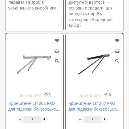
переваги виробів
доступної вартості –
українського виробника.
основні переваги, що
виводять виріб у
категорію «Народний
вибір».
0
0
Кронштейн Ls1205 PRO
Кронштейн Ls1207 PRO
для підвіски боксерського
для підвіски боксерського
мішка до 70кг LecoSport
мішка до 100кг LecoSport