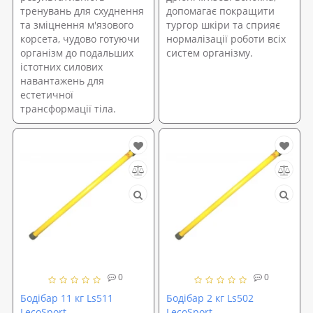
тренувань для схуднення
допомагає покращити
та зміцнення м'язового
тургор шкіри та сприяє
корсета, чудово готуючи
нормалізації роботи всіх
організм до подальших
систем організму.
істотних силових
навантажень для
естетичної
трансформації тіла.
0
0
Бодібар 11 кг Ls511
Бодібар 2 кг Ls502
LecoSport
LecoSport