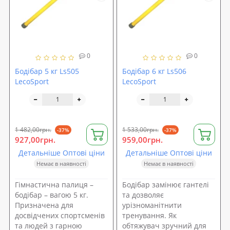
0
0
Бодібар 5 кг Ls505
Бодібар 6 кг Ls506
LecoSport
LecoSport
1 482,00грн.
1 533,00грн.
-37%
-37%
927,00грн.
959,00грн.
Детальніше Оптові ціни
Детальніше Оптові ціни
Немає в наявності
Немає в наявності
Гімнастична палиця –
Бодібар замінює гантелі
бодібар – вагою 5 кг.
та дозволяє
Призначена для
урізноманітнити
досвідчених спортсменів
тренування. Як
та людей з гарною
обтяжувач зручний для