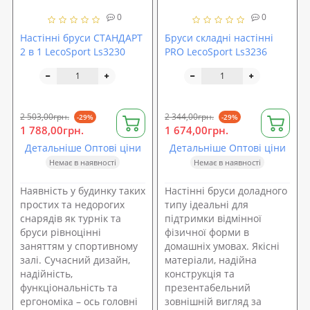
0
0
Настінні бруси СТАНДАРТ
Бруси складні настінні
2 в 1 LecoSport Ls3230
PRO LecoSport Ls3236
2 503,00грн.
2 344,00грн.
-29%
-29%
1 788,00грн.
1 674,00грн.
Детальніше Оптові ціни
Детальніше Оптові ціни
Немає в наявності
Немає в наявності
Наявність у будинку таких
Настінні бруси доладного
простих та недорогих
типу ідеальні для
снарядів як турнік та
підтримки відмінної
бруси рівноцінні
фізичної форми в
заняттям у спортивному
домашніх умовах. Якісні
залі. Сучасний дизайн,
матеріали, надійна
надійність,
конструкція та
функціональність та
презентабельний
ергономіка – ось головні
зовнішній вигляд за