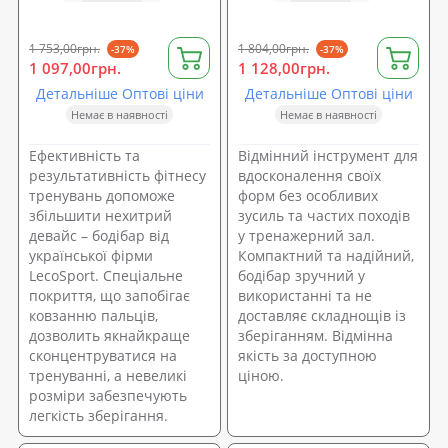
1 753,00грн.
1 804,00грн.
-37%
-37%
1 097,00грн.
1 128,00грн.
Детальніше Оптові ціни
Детальніше Оптові ціни
Немає в наявності
Немає в наявності
Ефективність та
Відмінний інструмент для
результативність фітнесу
вдосконалення своїх
тренувань допоможе
форм без особливих
збільшити нехитрий
зусиль та частих походів
девайс – бодібар від
у тренажерний зал.
української фірми
Компактний та надійний,
LecoSport. Спеціальне
бодібар зручний у
покриття, що запобігає
використанні та не
ковзанню пальців,
доставляє складнощів із
дозволить якнайкраще
зберіганням. Відмінна
сконцентруватися на
якість за доступною
тренуванні, а невеликі
ціною.
розміри забезпечують
легкість зберігання.