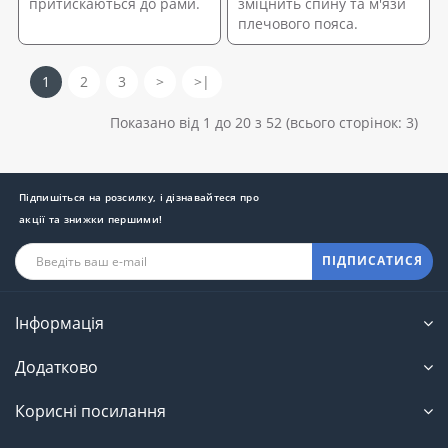
притискаються до рами.
зміцнить спину та м'язи
плечового пояса.
1
2
3
>
>|
Показано від 1 до 20 з 52 (всього сторінок: 3)
Підпишіться на розсилку, і дізнавайтеся про
акції та знижки першими!
ПІДПИСАТИСЯ
Інформація
Додатково
Корисні посилання