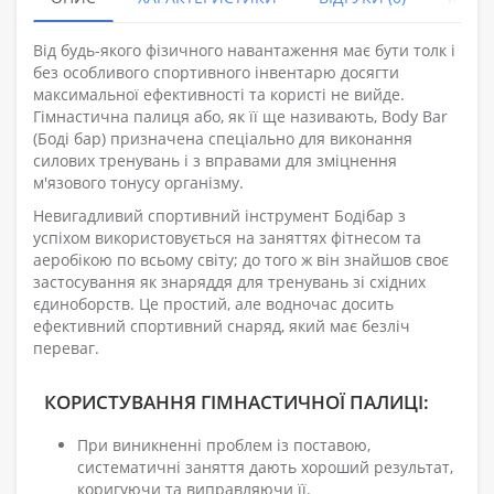
Від будь-якого фізичного навантаження має бути толк і
без особливого спортивного інвентарю досягти
максимальної ефективності та користі не вийде.
Гімнастична палиця або, як її ще називають, Body Bar
(Боді бар) призначена спеціально для виконання
силових тренувань і з вправами для зміцнення
м'язового тонусу організму.
Невигадливий спортивний інструмент Бодібар з
успіхом використовується на заняттях фітнесом та
аеробікою по всьому світу; до того ж він знайшов своє
застосування як знаряддя для тренувань зі східних
єдиноборств. Це простий, але водночас досить
ефективний спортивний снаряд, який має безліч
переваг.
КОРИСТУВАННЯ ГІМНАСТИЧНОЇ ПАЛИЦІ:
При виникненні проблем із поставою,
систематичні заняття дають хороший результат,
коригуючи та виправляючи її.