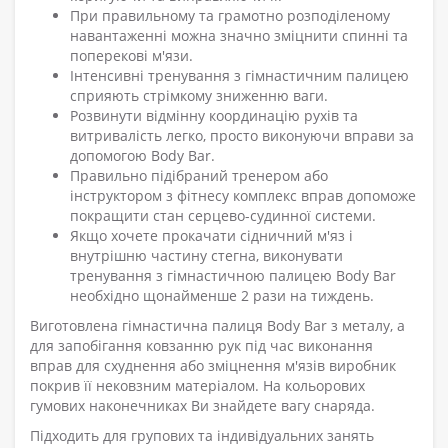
При правильному та грамотно розподіленому
навантаженні можна значно зміцнити спинні та
поперекові м'язи.
Інтенсивні тренування з гімнастичним палицею
сприяють стрімкому зниженню ваги.
Розвинути відмінну координацію рухів та
витривалість легко, просто виконуючи вправи за
допомогою Body Bar.
Правильно підібраний тренером або
інструктором з фітнесу комплекс вправ допоможе
покращити стан серцево-судинної системи.
Якщо хочете прокачати сідничний м'яз і
внутрішню частину стегна, виконувати
тренування з гімнастичною палицею Body Bar
необхідно щонайменше 2 рази на тиждень.
Виготовлена ​​гімнастична палиця Body Bar з металу, а
для запобігання ковзанню рук під час виконання
вправ для схуднення або зміцнення м'язів виробник
покрив її нековзним матеріалом. На кольорових
гумових наконечниках Ви знайдете вагу снаряда.
Підходить для групових та індивідуальних занять