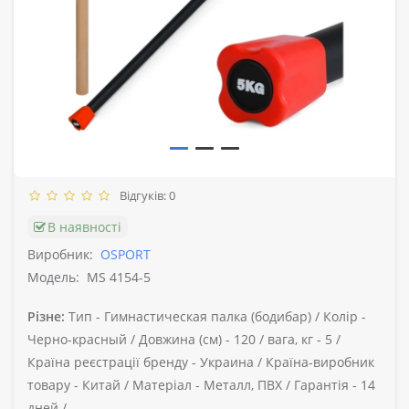
Відгуків: 0
В наявності
Виробник:
OSPORT
Модель:
MS 4154-5
Різне:
Тип -
Гимнастическая палка (бодибар) /
Колір -
Черно-красный /
Довжина (см) -
120 /
вага, кг -
5 /
Країна реєстрації бренду -
Украина /
Країна-виробник
товару -
Китай /
Матеріал -
Металл, ПВХ /
Гарантія -
14
дней /