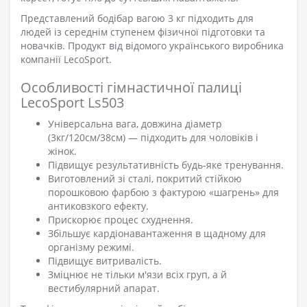
Представлений бодібар вагою 3 кг підходить для
людей із середнім ступенем фізичної підготовки та
новачків. Продукт від відомого українського виробника
компанії LecoSport.
Особливості гімнастичної палиці
LecoSport Ls503
Універсальна вага, довжина діаметр
(3кг/120см/38см) — підходить для чоловіків і
жінок.
Підвищує результативність будь-яке тренування.
Виготовлений зі сталі, покритий стійкою
порошковою фарбою з фактурою «шагрень» для
антиковзкого ефекту.
Прискорює процес схуднення.
Збільшує кардіонавантаження в щадному для
організму режимі.
Підвищує витривалість.
Зміцнює не тільки м'язи всіх груп, а й
вестибулярний апарат.