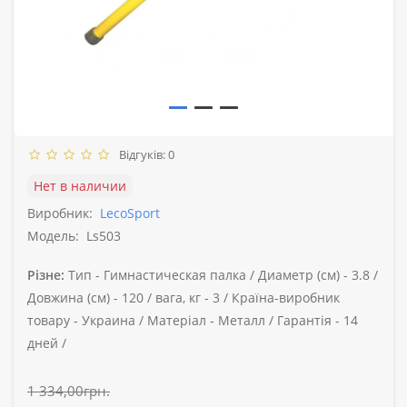
Відгуків: 0
Нет в наличии
Виробник:
LecoSport
Модель:
Ls503
Різне:
Тип -
Гимнастическая палка /
Диаметр (см) -
3.8 /
Довжина (см) -
120 /
вага, кг -
3 /
Країна-виробник
товару -
Украина /
Матеріал -
Металл /
Гарантія -
14
дней /
1 334,00грн.