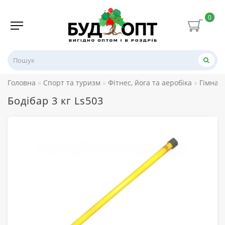
0
Головна
Спорт та туризм
Фітнес, йога та аеробіка
Гімнаст
Бодібар 3 кг Ls503