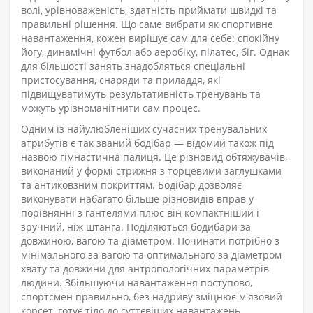
волі, урівноваженість, здатність приймати швидкі та
правильні рішення. Що саме вибрати як спортивне
навантаження, кожен вирішує сам для себе: спокійну
йогу, динамічні футбол або аеробіку, пілатес, біг. Однак
для більшості занять знадобляться спеціальні
пристосування, снаряди та приладдя, які
підвищуватимуть результативність тренувань та
можуть урізноманітнити сам процес.
Одним із найулюбленіших сучасних тренувальних
атрибутів є так званий бодібар — відомий також під
назвою гімнастична палиця. Це різновид обтяжувачів,
виконаний у формі стрижня з торцевими заглушками
та антиковзним покриттям. Бодібар дозволяє
виконувати набагато більше різновидів вправ у
порівнянні з гантелями плюс він компактніший і
зручний, ніж штанга. Поділяються бодибари за
довжиною, вагою та діаметром. Починати потрібно з
мінімального за вагою та оптимального за діаметром
хвату та довжини для антропологічних параметрів
людини. Збільшуючи навантаження поступово,
спортсмен правильно, без надриву зміцнює м'язовий
корсет, готує тіло до суттєвіших навантажень.