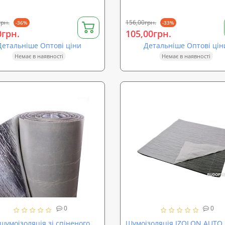
грн.
156,00грн.
-36%
-33%
0грн.
105,00грн.
Детальніше Оптові ціни
Детальніше Оптові цін
Немає в наявності
Немає в наявності
0
0
шумоізоляція зі спіненого
Шумоізоляція IZOLON AUTO