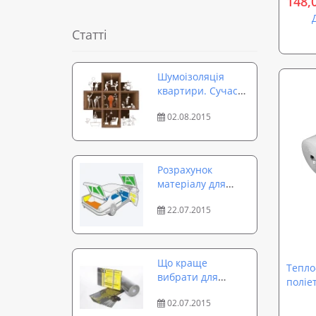
148,
Статті
Шумоізоляція
квартири. Сучасні
матеріали для
02.08.2015
стін, стелі, підлоги,
дверей, вікон
Розрахунок
матеріалу для
шумоізоляції
22.07.2015
автомобіля своїми
руками.
Що краще
Тепло
вибрати для
поліе
шумоізоляції
02.07.2015
автомобіля