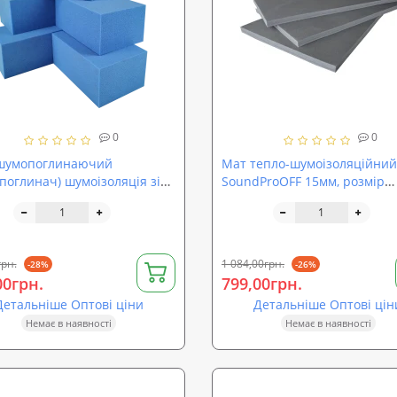
0
0
шумопоглинаючий
Мат тепло-шумоізоляційний
поглинач) шумоізоляція зі
SoundProOFF 15мм, розмір
ного пінополіуретану Sound
100х200см
150 (sp-0095)
грн.
1 084,00грн.
-28%
-26%
00грн.
799,00грн.
Детальніше Оптові ціни
Детальніше Оптові цін
Немає в наявності
Немає в наявності