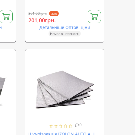
301,00грн.
-33%
201,00грн.
и
Детальніше Оптові ціни
Немає в наявності
0
Шумоізоляція IZOLON AUTO ALU