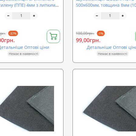
тилену (ППЕ) 4мм з липким
500х600мм, товщина 8мм (1
 +фольга
аркушів)
грн.
100,00грн.
-37%
-1%
00грн.
99,00грн.
Детальніше Оптові ціни
Детальніше Оптові цін
Немає в наявності
Немає в наявності