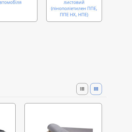
втомобіля
листовий
(пінополіетилен ППЕ,
ППЕ НХ, НПЕ)