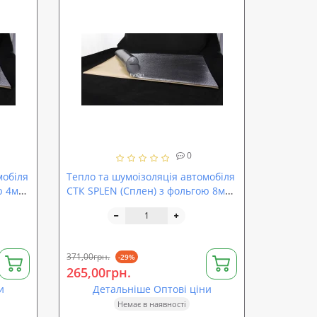
0
мобіля
Тепло та шумоізоляція автомобіля
ю 4мм,
СТК SPLEN (Сплен) з фольгою 8мм,
80 х 50 см
371,00грн.
-29%
265,00грн.
и
Детальніше Оптові ціни
Немає в наявності