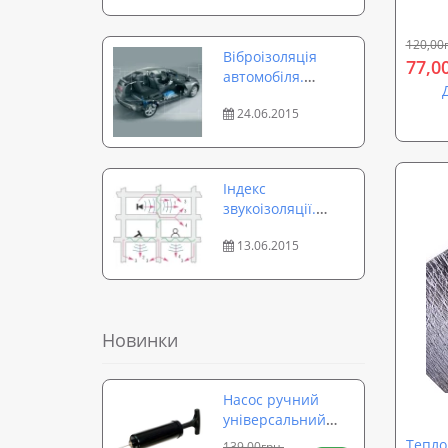
120,00
Віброізоляція
77,0
автомобіля.
Їздимо з
24.06.2015
комфортом
Індекс
звукоізоляції.
Вимірюємо,
13.06.2015
порівнюємо
Новинки
Насос ручний
універсальний
для м'ячів,
Тепло
139,00грн.