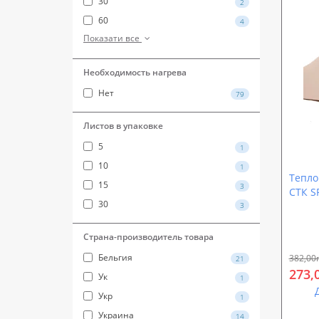
30
2
60
4
Показати все
Необходимость нагрева
Нет
79
Листов в упаковке
5
1
10
1
Тепло
15
3
СТК S
30
3
Страна-производитель товара
Бельгия
382,00
21
273,
Ук
1
Укр
1
Украина
14