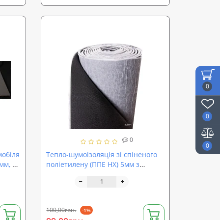
0
0
0
0
мобіля
Тепло-шумоізоляція зі спіненого
мм, 80
поліетилену (ППЕ НХ) 5мм з
липким шаром
100,00грн.
-1%