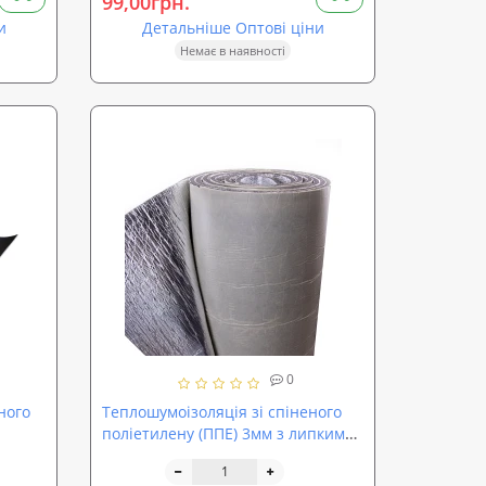
99,00грн.
и
Детальніше Оптові ціни
Немає в наявності
0
ного
Теплошумоізоляція зі спіненого
поліетилену (ППЕ) 3мм з липким
шаром +фольга