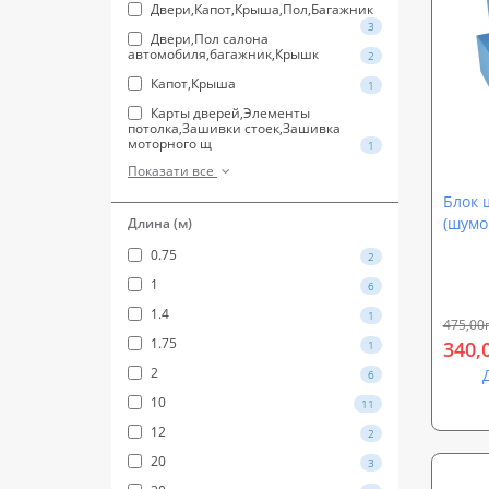
Двери,Капот,Крыша,Пол,Багажник
3
Двери,Пол салона
автомобиля,багажник,Крышк
2
Капот,Крыша
1
Карты дверей,Элементы
потолка,Зашивки стоек,Зашивка
моторного щ
1
Показати все
Блок 
(шумо
Длина (м)
спіне
0.75
2
Block 
1
6
1.4
1
475,00
1.75
340,
1
2
6
10
11
12
2
20
3