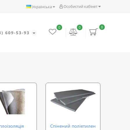
Особистий кабінет
Українська
0
0
0
8) 609-53-93
плоізоляція
Спінений поліетилен