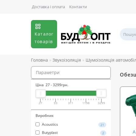
Доставка і оплата
Контакти
Каталог
товарів
Головна
Звукоізоляція
Шумоізоляція автомобі
Параметри
Обезш
Ціна
27
-
3299
грн.
27
53
311
1198
3299
Виробник
Acoustics
21
А
Butyplast
2