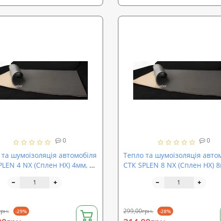
0
0
 та шумоізоляція автомобіля
Тепло та шумоізоляція авто
PLEN 4 NX (Сплен НХ) 4мм, 80
СТК SPLEN 8 NX (Сплен НХ) 8
м
х 50 см
грн.
299,00грн.
-29%
-28%