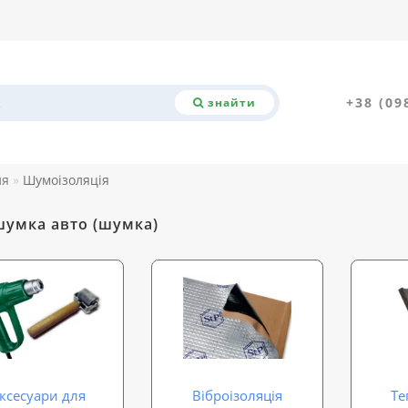
+38 (09
знайти
ля
Шумоізоляція
умка авто (шумка)
ксесуари для
Віброізоляція
Те