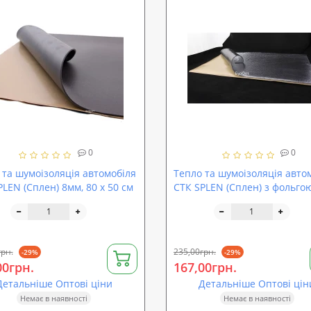
0
0
 та шумоізоляція автомобіля
Тепло та шумоізоляція авто
PLEN (Сплен) 8мм, 80 х 50 см
СТК SPLEN (Сплен) з фольго
80 х 50 см
грн.
235,00грн.
-29%
-29%
00грн.
167,00грн.
Детальніше Оптові ціни
Детальніше Оптові цін
Немає в наявності
Немає в наявності