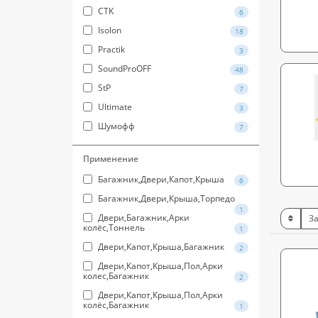
CTK
6
Isolon
18
Practik
3
SoundProOFF
48
StP
7
Ultimate
3
Шумофф
7
Применение
Багажник,Двери,Капот,Крыша
6
Багажник,Двери,Крыша,Торпедо
1
Двери,Багажник,Арки
колёс,Тоннель
1
Двери,Капот,Крыша,Багажник
2
Двери,Капот,Крыша,Пол,Арки
колес,Багажник
2
Двери,Капот,Крыша,Пол,Арки
колёс,Багажник
1