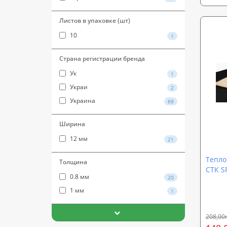
Листов в упаковке (шт)
10
1
Страна регистрации бренда
Ук
1
Украи
2
Украина
69
Ширина
12 мм
21
Тепло
Толщина
СТК S
0.8 мм
20
х 50 с
1 мм
1
208,00