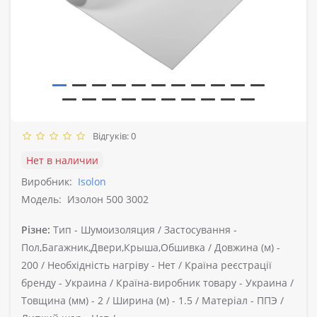
Відгуків: 0
Нет в наличии
Виробник:
Isolon
Модель:
Изолон 500 3002
Різне:
Тип -
Шумоизоляция /
Застосування -
Пол,Багажник,Двери,Крыша,Обшивка /
Довжина (м) -
200 /
Необхідність нагріву -
Нет /
Країна реєстрації
бренду -
Украина /
Країна-виробник товару -
Украина /
Товщина (мм) -
2 /
Ширина (м) -
1.5 /
Матеріал -
ППЭ /