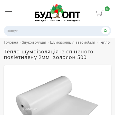
0
Головна
Звукоізоляція
Шумоізоляція автомобіля
Тепло-шу
Тепло-шумоізоляція із спіненого
поліетилену 2мм Ізололон 500