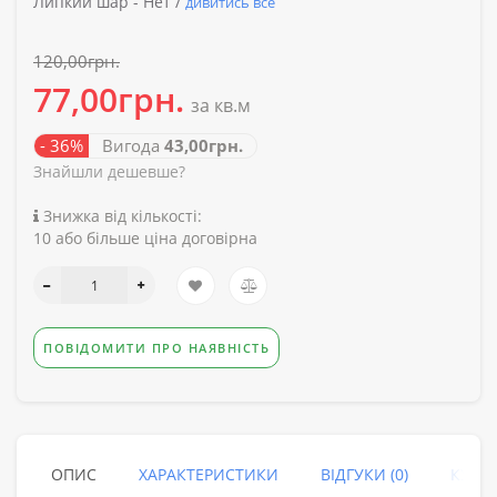
Липкий шар -
Нет /
дивитись все
120,00грн.
77,00грн.
за кв.м
- 36%
Вигода
43,00грн.
Знайшли дешевше?
Знижка від кількості:
10 або більше ціна договірна
ПОВІДОМИТИ ПРО НАЯВНІСТЬ
ОПИС
ХАРАКТЕРИСТИКИ
ВІДГУКИ (0)
КУПУ