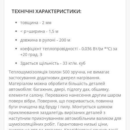
ТЕХНІЧНІ ХАРАКТЕРИСТИКИ:
товщина - 2 мм
< p>ширина - 1,5 м
довжина в рулоні - 200 м
коефіцієнт теплопровідності - 0,036 Вт/(м *ºС) за
+20 град. З
Здається щільність - 33 кг/м. куб
Теплошумоізоляція Ізолон 500 зручна, не вимагає
застосування додаткових джерел нагрівання.
Матеріалом можна обробити більшість деталей
автомобіля: багажник, двері, підлогу дах, обшивку,
елементи салону. Переважно нанесення другим шаром
поверх вібри. Поверхня, що покривається, повинна
бути очищена від бруду і пилу. Монтується шляхом
приклеювання заздалегідь вирізаних деталей з
наступним прикочуванням автомобільним валиком для
шумоізоляційних робіт. Гарантовано низькі ціни,
знижки на опт та доставку. Кваліфіковані консультації