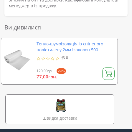
менеджерів із продажу.
Ви дивилися
Тепло-шумоізоляція із спіненого
поліетилену 2мм Ізололон 500
0
120,00грн.
-36%
77,00грн.
Швидка доставка