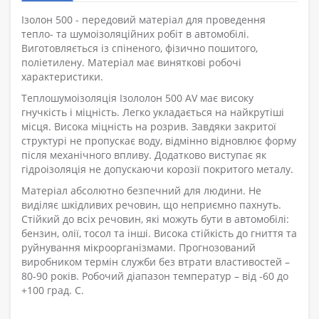
Ізолон 500 - передовий матеріал для проведення
тепло- та шумоізоляційних робіт в автомобілі.
Виготовляється із спіненого, фізично пошитого,
поліетилену. Матеріал має виняткові робочі
характеристики.
Теплошумоізоляція Ізололон 500 AV має високу
гнучкість і міцність. Легко укладається на найкрутіші
місця. Висока міцність на розрив. Завдяки закритої
структурі не пропускає воду, відмінно відновлює форму
після механічного впливу. Додатково виступає як
гідроізоляція не допускаючи корозії покритого металу.
Матеріал абсолютно безпечний для людини. Не
виділяє шкідливих речовин, що неприємно пахнуть.
Стійкий до всіх речовин, які можуть бути в автомобілі:
бензин, олії, тосол та інші. Висока стійкість до гниття та
руйнування мікроорганізмами. Прогнозований
виробником термін служби без втрати властивостей –
80-90 років. Робочий діапазон температур – від -60 до
+100 град. С.