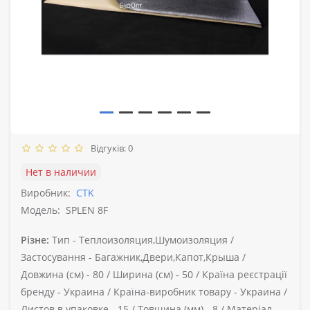
Відгуків: 0
Нет в наличии
Виробник:
CTK
Модель:
SPLEN 8F
Різне:
Тип -
Теплоизоляция,Шумоизоляция /
Застосування -
Багажник,Двери,Капот,Крыша /
Довжина (см) -
80 /
Ширина (см) -
50 /
Країна реєстрації
бренду -
Украина /
Країна-виробник товару -
Украина /
Листов в упаковке -
15 /
Товщина (мм) -
8 /
Матеріал -