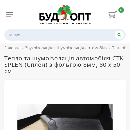
0
Головна
Звукоізоляція
Шумоізоляція автомобіля
Теплоізо
Тепло та шумоізоляція автомобіля СТК
SPLEN (Сплен) з фольгою 8мм, 80 х 50
см