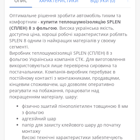
ОПИС
ХАРАКТЕРИСТИКИ
ВІДГУКИ (0)
КУПУ
Оптимальне рішення зробити автомобіль тихим та
комфортним -
купити теплошумоізоляцію SPLEN
(СПЛЕН) 8 з фольгою
. Висока українська якість,
доступна ціна, хороші робочі характеристики роблять
SPLEN 8 одним із найкращих матеріалів у своєму
сегменті.
Виробник теплошумоізоляції SPLEN (СПЛЕН) 8 з
фольгою Українська компанія СТК. Для виготовлення
використовуються лише перевірена сировина та
постачальники. Компанія-виробник перебуває в
постійному контакті з монтажниками, продавцями,
кінцевим споживачем, що дозволяє оперативно
реагувати на побажання, працювати над
покращенням матеріалу. шару:
фізично зшитий пінополіетилен товщиною 8 мм
з фольгою
адгезійний шар
папір для захисту клейового шару до початку
монтажу
Високі технічні характеристики забезпечують