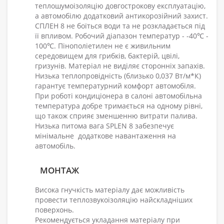
теплошумоізоляцію довгострокову експлуатацію,
а автомобілю додатковий антикорозійний захист.
СПЛЕН 8 не боїться води та не розкладається під
її впливом. Робочий діапазон температур - -40℃ -
100℃. Пінополіетилен не є живильним
середовищем для грибків, бактерій, цвілі,
гризунів. Матеріал не виділяє сторонніх запахів.
Низька теплопровідність (близько 0,037 Вт/м*К)
гарантує температурний комфорт автомобіля.
При роботі кондиціонера в салоні автомобільна
температура добре тримається на одному рівні,
що також сприяє зменшенню витрати палива.
Низька питома вага SPLEN 8 забезпечує
мінімальне додаткове навантаження на
автомобіль.
МОНТАЖ
Висока гнучкість матеріалу дає можливість
провести теплозвукоізоляцію найскладніших
поверхонь.
Рекомендується укладання матеріалу при