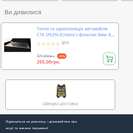
Ви дивилися
Тепло та шумоізоляція автомобіля
СТК SPLEN (Сплен) з фольгою 8мм, 80
х 50 см
0
371,00грн.
-29%
265,00грн.
Швидка доставка
Підпишіться на розсилку, і дізнавайтеся про
акції та знижки першими!