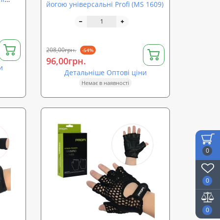
йогою універсальні Profi (MS 1609)
208,00грн.
-54%
96,00грн.
и
Детальніше Оптові ціни
Немає в наявності
0
0
0