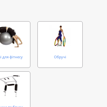
і для фітнесу
Обручі
ики та бруси