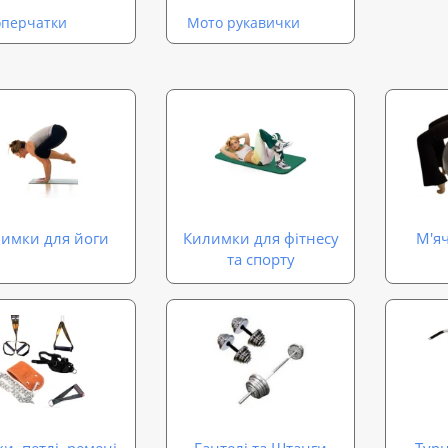
оперчатки
Мото рукавички
имки для йоги
Килимки для фітнесу
М'яч
та спорту
и, петлі, ремені
Гантелі та Штанги
Турн