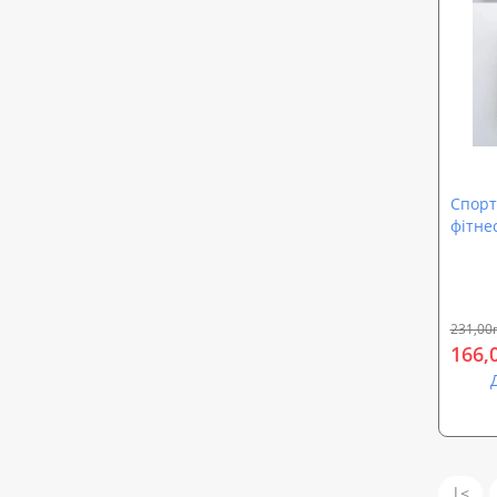
Спорт
фітнес
2021)
231,00
166,
|<