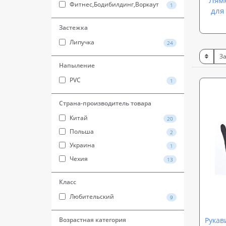
Фитнес,Бодибилдинг,Воркаут
1
для
Застежка
Липучка
24
Напыление
PVC
1
Страна-производитель товара
Китай
20
Польша
2
Украина
1
Чехия
13
Класс
Любительский
9
Рукави
Возрастная категория