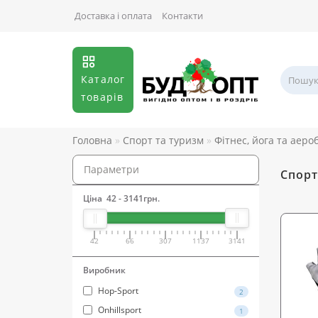
Доставка і оплата
Контакти
Каталог
товарів
Головна
Спорт та туризм
Фітнес, йога та аеро
Параметри
Спорт
Ціна
42
-
3141
грн.
42
66
307
1137
3141
Виробник
Hop-Sport
2
Onhillsport
1