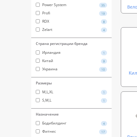
Power System
35
Вел
Profi
19
RDX
8
Zelart
4
Страна регистрации бренда
Ирландия
1
Китай
9
Украина
10
Кил
Размеры
M,L,XL
1
S,M,L
1
Назначение
Бодибилдинг
4
Фитнес
17
Лямк