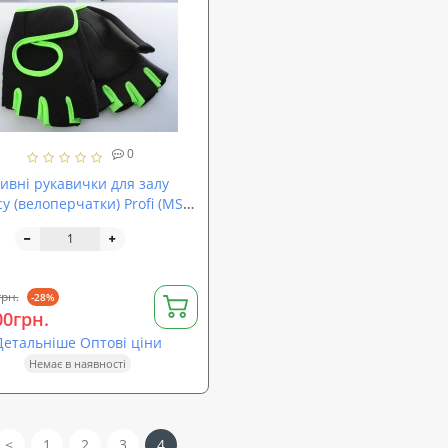
0
ивні рукавички для залу
у (велоперчатки) Profi (MS
грн.
-28%
00грн.
Детальніше Оптові ціни
Немає в наявності
<
1
2
3
4