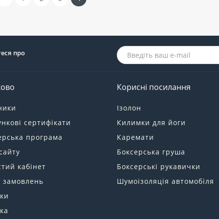
теся про
ково
Корисні посилання
ники
Ізолон
нкові сертифікати
Килимки для йоги
ерська програма
Каремати
сайту
Боксерська груша
тий кабінет
Боксерські рукавички
я замовлень
Шумоізоляція автомобіля
ки
ка