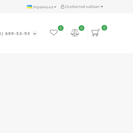
Особистий кабінет
Українська
0
0
0
8) 609-53-93