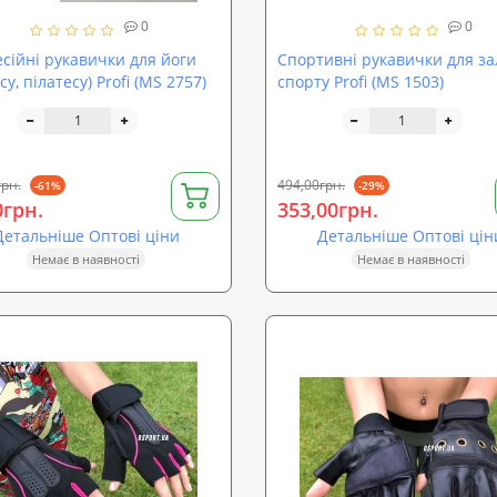
0
0
сійні рукавички для йоги
Спортивні рукавички для за
су, пілатесу) Profi (MS 2757)
спорту Profi (MS 1503)
грн.
494,00грн.
-61%
-29%
0грн.
353,00грн.
Детальніше Оптові ціни
Детальніше Оптові цін
Немає в наявності
Немає в наявності