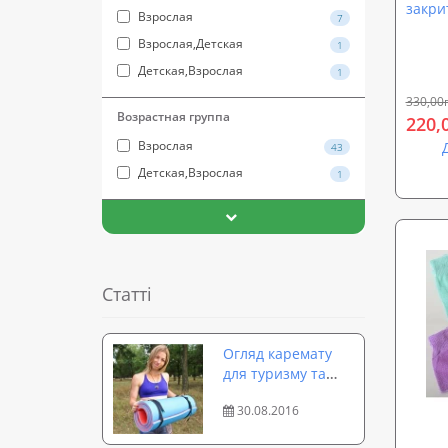
закри
Взрослая
7
Взрослая,Детская
1
Детская,Взрослая
1
330,00
Возрастная группа
220,
Взрослая
43
Детская,Взрослая
1
Статті
Огляд каремату
для туризму та
кемпінгу Isolon
30.08.2016
Camping 16