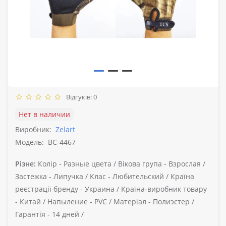
Відгуків: 0
Нет в наличии
Виробник:
Zelart
Модель:
BC-4467
Різне:
Колір -
Разные цвета /
Вікова група -
Взрослая /
Застежка -
Липучка /
Клас -
Любительский /
Країна
реєстрації бренду -
Украина /
Країна-виробник товару
-
Китай /
Напыление -
PVC /
Матеріал -
Полиэстер /
Гарантія -
14 дней /