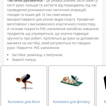
Тактичні рукавички
– це універсальний засіб захисту
кисті руки, пальців та зап'ястя від пошкоджень під час
проведення різноманітних тактичних операцій,
походів та інших дій. Їх так само можна
використовувати для різних видів спорту. Рукавички
виготовлені з високоякісного еластичного поліестеру.
А точкове покриття PVC-напилення запобігає ковзанню
предметів, що утримуються, що значно підвищує
зручність при роботі. Кріпляться до руки за допомогою
манжета на застібці, який регулюється по товщині
руки. Покриття: PVC-напилення
Застібка: ремінець з липучкою
Закриті пальці
Килимки для йоги
Килимки для фітнесу
М