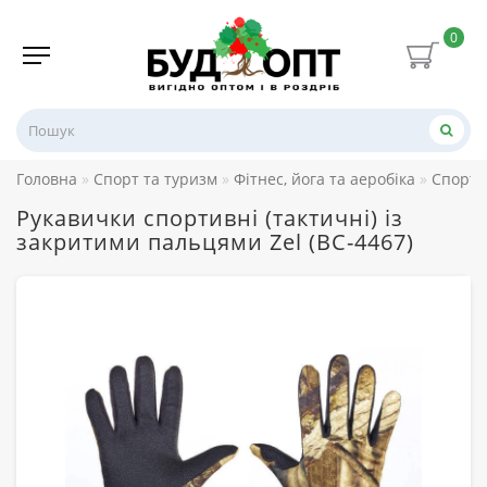
0
Головна
Спорт та туризм
Фітнес, йога та аеробіка
Спорти
Рукавички спортивні (тактичні) із
закритими пальцями Zel (BC-4467)