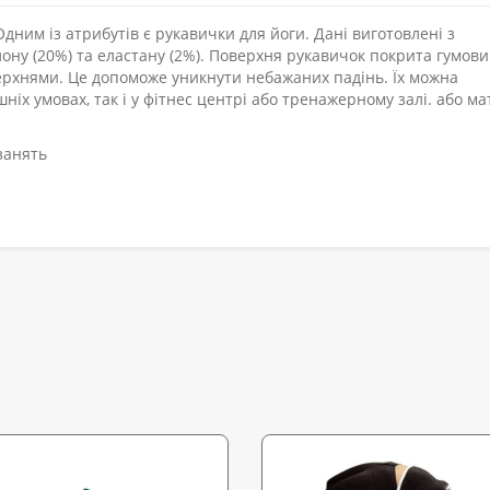
дним із атрибутів є рукавички для йоги. Дані виготовлені з
лону (20%) та еластану (2%). Поверхня рукавичок покрита гумов
рхнями. Це допоможе уникнути небажаних падінь. Їх можна
ніх умовах, так і у фітнес центрі або тренажерному залі. або ма
 занять