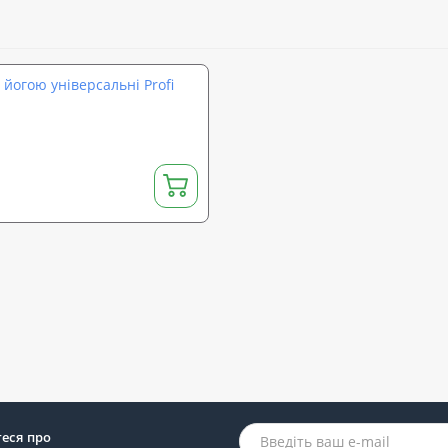
йогою універсальні Profi
теся про