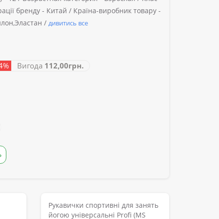
ації бренду -
Китай /
Країна-виробник товару -
лон,Эластан /
дивитись все
54%
Вигода
112,00грн.
Ь
Рукавички спортивні для занять
йогою універсальні Profi (MS