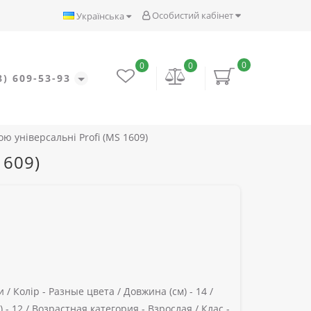
Особистий кабінет
Українська
0
0
0
8) 609-53-93
ю універсальні Profi (MS 1609)
1609)
и /
Колір -
Разные цвета /
Довжина (см) -
14 /
 -
12 /
Возрастная категория -
Взрослая /
Клас -