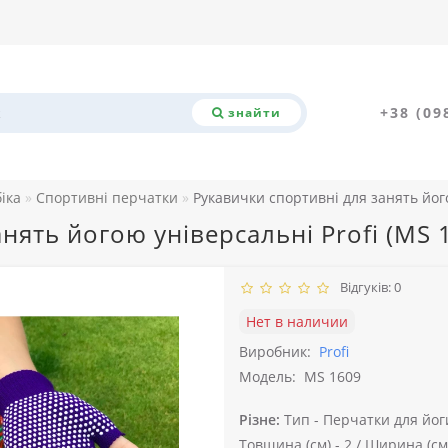
+38 (09
знайти
біка
Спортивні перчатки
Рукавички спортивні для занять його
нять йогою універсальні Profi (MS 
Відгуків: 0
Нет в наличии
Виробник:
Profi
Модель:
MS 1609
Різне:
Тип -
Перчатки для йог
Товщина (см) -
2 /
Ширина (см)