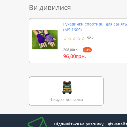
Ви дивилися
Рукавички спортивні для занять 
(MS 1609)
0
208,00грн.
-54%
96,00грн.
Швидка доставка
Підпишіться на розсилку, і дізнавай