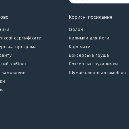
ково
Корисні посилання
ники
Ізолон
нкові сертифікати
Килимки для йоги
ерська програма
Каремати
сайту
Боксерська груша
тий кабінет
Боксерські рукавички
я замовлень
Шумоізоляція автомобіля
ки
ка