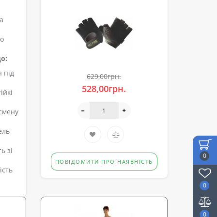
а
ро
о:
 під
629,00грн.
528,00грн.
ійкі
тсмену
ель
ь зі
0
ПОВІДОМИТИ ПРО НАЯВНІСТЬ
ість
0
0