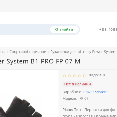
+38 (09
знайти
біка
Спортивні перчатки
Рукавички для фітнесу Power System
er System B1 PRO FP 07 M
Відгуків: 0
Нет в наличии
Виробник:
Power System
Модель:
FP 07
Різне:
Тип -
Перчатки для фит
група -
Взрослая /
Країна-вир