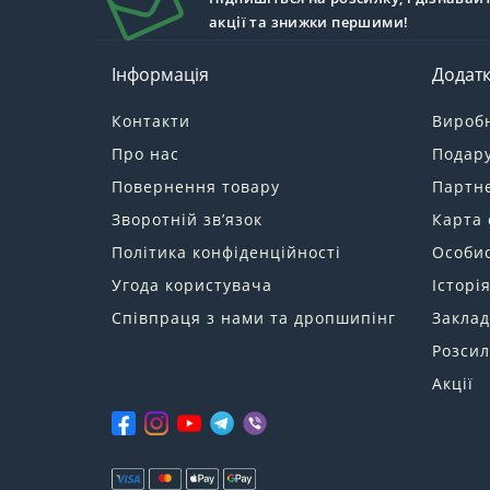
акції та знижки першими!
Інформація
Додат
Контакти
Вироб
Про нас
Подару
Повернення товару
Партн
Зворотній зв’язок
Карта 
Політика конфіденційності
Особис
Угода користувача
Історі
Співпраця з нами та дропшипінг
Заклад
Розсил
Акції