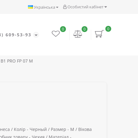
Особистий кабінет
Українська
0
0
0
8) 609-53-93
 B1 PRO FP 07 M
неса /
Колір -
Черный /
Размер -
M /
Вікова
обник товару -
Чехия /
Матеріал -