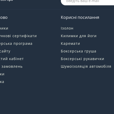
ково
Корисні посилання
ники
Ізолон
нкові сертифікати
Килимки для йоги
ерська програма
Каремати
сайту
Боксерська груша
тий кабінет
Боксерські рукавички
я замовлень
Шумоізоляція автомобіля
ки
ка