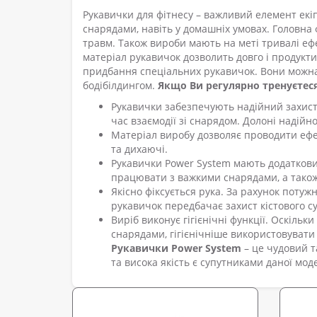
Рукавички для фітнесу – важливий елемент екіп
снарядами, навіть у домашніх умовах. Головна 
травм. Також вироби мають на меті тривалі е
матеріал рукавичок дозволить довго і продукти
придбання спеціальних рукавичок. Вони можна 
бодібілдингом.
Якщо Ви регулярно тренуєтеся
Рукавички забезпечують надійний захист 
час взаємодії зі снарядом. Долоні надійн
Матеріал виробу дозволяє проводити ефек
та дихаючі.
Рукавички Power System мають додаткови
працювати з важкими снарядами, а також 
Якісно фіксується рука. За рахунок поту
рукавичок передбачає захист кістового су
Виріб виконує гігієнічні функції. Оскільк
снарядами, гігієнічніше використовувати 
Рукавички Power System
– це чудовий т
та висока якість є супутниками даної моде