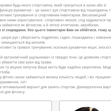
іровки будь-якого спортсмена, який тренується в залах або зі
функція рукавичок – це захист рук спортсмена від пошкоджень т
фективні тренування зі спортивним інвентарем. Високоміцний
вно ними користуватися. ;спортивні» мозолі, слід задуматися п
займатися як фітнесом, а й легкої атлетикою, аеробікою,
 зі снарядами, без цього інвентарю Вам не обійтися, тому щ
шкіри рук і уберігають подряпин, саден, пошкоджень і ковзання
о захищаються від мозолів.
тивні та тривалі тренування, оскільки рукавички міцні, зносост
й ергономічний ущільнювач із твердої піни. Це дозволяє спор
уберегти свої руки від травм.
жних та міцних липучок Ваша кисть буде надійно закріплена. Мод
глоба.
и у фітнес-залах займається велика кількість людей, і всі працюют
рукавички. /ul>
а оптимальний варіант для занять спортом. Демократична варт
лі для фітнесу.