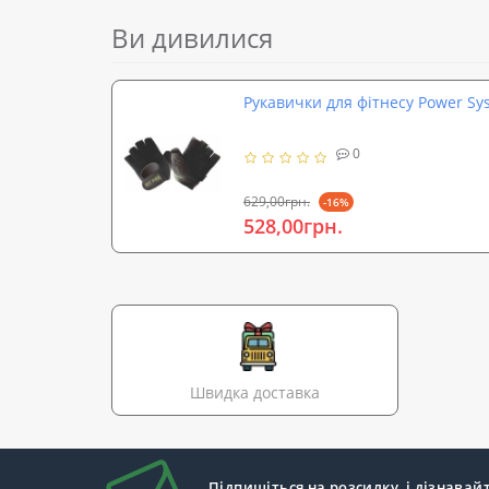
Ви дивилися
Рукавички для фітнесу Power Sy
0
629,00грн.
-16%
528,00грн.
Швидка доставка
Підпишіться на розсилку, і дізнавай