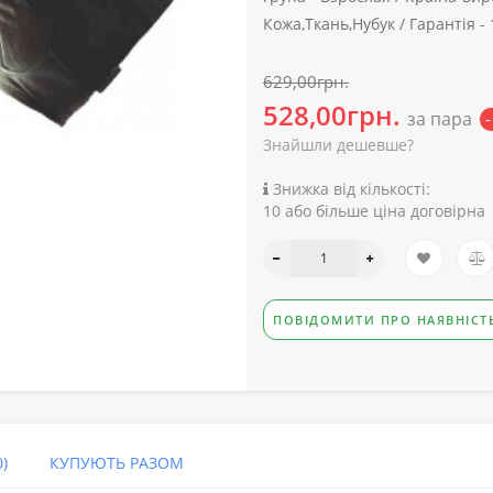
Кожа,Ткань,Нубук /
Гарантія -
629,00грн.
528,00грн.
за пара
Знайшли дешевше?
Знижка від кількості:
10 або більше ціна договірна
ПОВІДОМИТИ ПРО НАЯВНІСТ
)
КУПУЮТЬ РАЗОМ