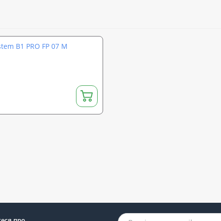
stem B1 PRO FP 07 M
теся про