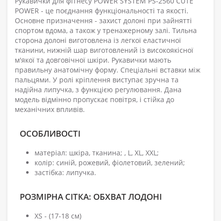
Рукавички для фітнесу POWER SYSTEM PS-2560 CUTE
POWER - це поєднання функціональності та якості.
Основне призначення - захист долоні при зайнятті
спортом вдома, а також у тренажерному залі. Тильна
сторона долоні виготовлена із легкої еластичної
тканини, нижній шар виготовлений із високоякісної
м'якої та довговічної шкіри. Рукавички мають
правильну анатомічну форму. Спеціальні вставки між
пальцями. У ролі кріплення виступає зручна та
надійна липучка, з функцією регулювання. Дана
модель відмінно пропускає повітря, і стійка до
механічних впливів.
ОСОБЛИВОСТІ
матеріал: шкіра, тканина; , L, XL, XXL;
колір: синій, рожевий, фіолетовий, зелений;
застібка: липучка.
РОЗМІРНА СІТКА: ОБХВАТ ЛОДОНІ
XS - (17-18 см)