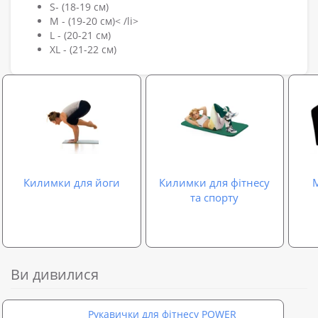
S- (18-19 см)
M - (19-20 см)< /li>
L - (20-21 см)
XL - (21-22 см)
Килимки для йоги
Килимки для фітнесу
М
та спорту
Ви дивилися
Рукавички для фітнесу POWER