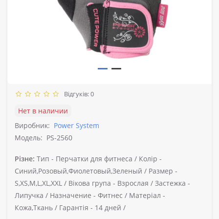
Відгуків: 0
Нет в наличии
Виробник:
Power System
Модель:
PS-2560
Різне:
Тип -
Перчатки для фитнеса /
Колір -
Синий,Розовый,Фиолетовый,Зеленый /
Размер -
S,XS,M,L,XL,XXL /
Вікова група -
Взрослая /
Застежка -
Липучка /
Назначение -
Фитнес /
Матеріал -
Кожа,Ткань /
Гарантія -
14 дней /