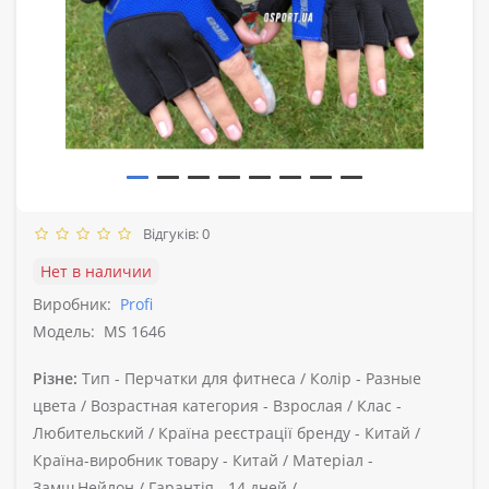
Відгуків: 0
Нет в наличии
Виробник:
Profi
Модель:
MS 1646
Різне:
Тип -
Перчатки для фитнеса /
Колір -
Разные
цвета /
Возрастная категория -
Взрослая /
Клас -
Любительский /
Країна реєстрації бренду -
Китай /
Країна-виробник товару -
Китай /
Матеріал -
Замш,Нейлон /
Гарантія -
14 дней /