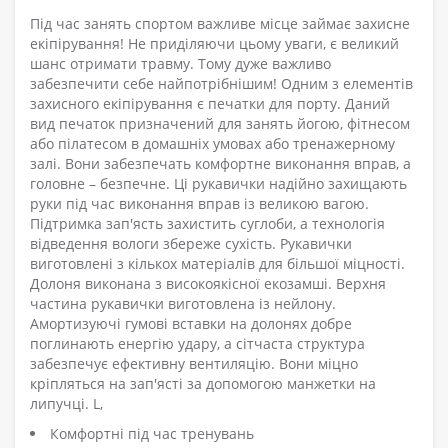
Під час занять спортом важливе місце займає захисне
екіпірування! Не приділяючи цьому уваги, є великий
шанс отримати травму. Тому дуже важливо
забезпечити себе найпотрібнішим! Одним з елементів
захисного екіпірування є печатки для порту. Даний
вид печаток призначений для занять йогою, фітнесом
або пілатесом в домашніх умовах або тренажерному
залі. Вони забезпечать комфортне виконання вправ, а
головне – безпечне. Ці рукавички надійно захищають
руки під час виконання вправ із великою вагою.
Підтримка зап'ясть захистить суглоби, а технологія
відведення вологи збереже сухість. Рукавички
виготовлені з кількох матеріалів для більшої міцності.
Долоня виконана з високоякісної екозамші. Верхня
частина рукавички виготовлена із нейлону.
Амортизуючі гумові вставки на долонях добре
поглинають енергію удару, а сітчаста структура
забезпечує ефективну вентиляцію. Вони міцно
кріпляться на зап'ясті за допомогою манжетки на
липучці. L,
Комфортні під час тренувань