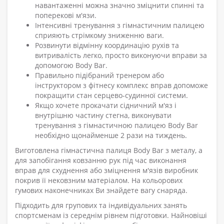
навантаженні можна значно зміцнити спинні та
поперекові м'язи.
Інтенсивні тренування з гімнастичним палицею
сприяють стрімкому зниженню ваги.
Розвинути відмінну координацію рухів та
витривалість легко, просто виконуючи вправи за
допомогою Body Bar.
Правильно підібраний тренером або
інструктором з фітнесу комплекс вправ допоможе
покращити стан серцево-судинної системи.
Якщо хочете прокачати сідничний м'яз і
внутрішню частину стегна, виконувати
тренування з гімнастичною палицею Body Bar
необхідно щонайменше 2 рази на тиждень.
Виготовлена ​​гімнастична палиця Body Bar з металу, а
для запобігання ковзанню рук під час виконання
вправ для схуднення або зміцнення м'язів виробник
покрив її нековзним матеріалом. На кольорових
гумових наконечниках Ви знайдете вагу снаряда.
Підходить для групових та індивідуальних занять
спортсменам із середнім рівнем підготовки. Найновіші