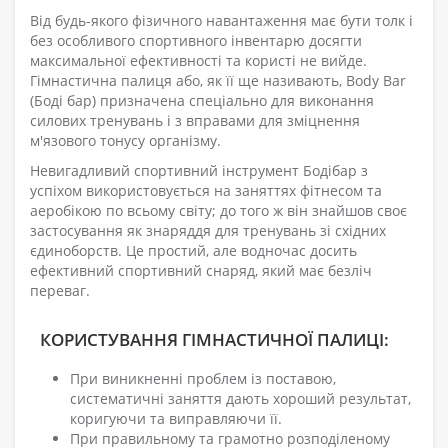
Від будь-якого фізичного навантаження має бути толк і
без особливого спортивного інвентарю досягти
максимальної ефективності та користі не вийде.
Гімнастична палиця або, як її ще називають, Body Bar
(Боді бар) призначена спеціально для виконання
силових тренувань і з вправами для зміцнення
м'язового тонусу організму.
Невигадливий спортивний інструмент Бодібар з
успіхом використовується на заняттях фітнесом та
аеробікою по всьому світу; до того ж він знайшов своє
застосування як знаряддя для тренувань зі східних
єдиноборств. Це простий, але водночас досить
ефективний спортивний снаряд, який має безліч
переваг.
КОРИСТУВАННЯ ГІМНАСТИЧНОЇ ПАЛИЦІ:
При виникненні проблем із поставою,
систематичні заняття дають хороший результат,
коригуючи та виправляючи її.
При правильному та грамотно розподіленому