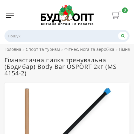
0
Головна
Спорт та туризм
Фітнес, йога та аеробіка
Гімнаст
Гімнастична палка тренувальна
(Бодибар) Body Bar OSPORT 2кг (MS
4154-2)