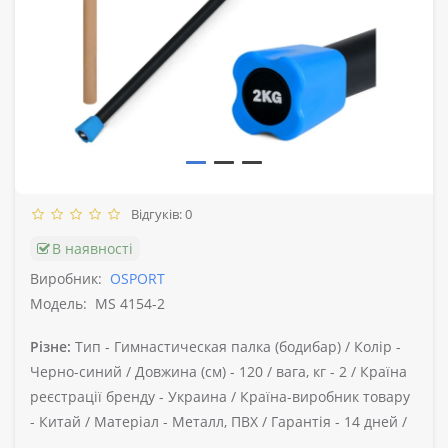
Відгуків: 0
В наявності
Виробник:
OSPORT
Модель:
MS 4154-2
Різне:
Тип -
Гимнастическая палка (бодибар) /
Колір -
Черно-синий /
Довжина (см) -
120 /
вага, кг -
2 /
Країна
реєстрації бренду -
Украина /
Країна-виробник товару
-
Китай /
Матеріал -
Металл, ПВХ /
Гарантія -
14 дней /