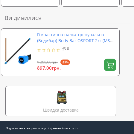
Ви дивилися
Гімнастична палка тренувальна
(Бодибар) Body Bar OSPORT 2кг (MS
4154-2)
0
1 255,00грн.
-29%
897,00грн.
Швидка доставка
Підпишіться на розсилку, і дізнавайтеся про