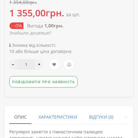
1 354,00грн.
1 355,00грн.
за шт.
- -0%
Вигода
1,00грн.
Знайшли дешевше?
Знижка від кількості:
10 або більше ціна договірна
ПОВІДОМИТИ ПРО НАЯВНІСТЬ
ОПИС
ХАРАКТЕРИСТИКИ
ВІДГУКИ (0)
КУПУ
Регулярні заняття з гімнастичним палицею
допоможуть швидко скинути зайві кілограми, надати