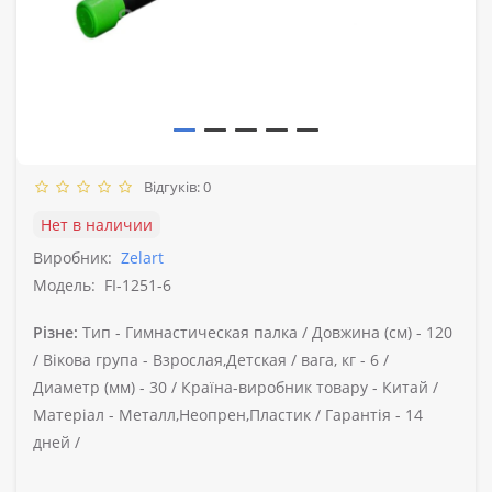
Відгуків: 0
Нет в наличии
Виробник:
Zelart
Модель:
FI-1251-6
Різне:
Тип -
Гимнастическая палка /
Довжина (см) -
120
/
Вікова група -
Взрослая,Детская /
вага, кг -
6 /
Диаметр (мм) -
30 /
Країна-виробник товару -
Китай /
Матеріал -
Металл,Неопрен,Пластик /
Гарантія -
14
дней /