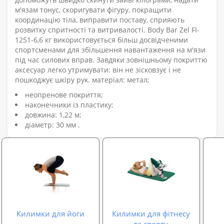
м'язам тонус, скоригувати фігуру, покращити
координацію тіла, виправити поставу, сприяють
розвитку спритності та витривалості. Body Bar Zel FI-
1251-6,6 кг використовується більш досвідченими
спортсменами для збільшення навантаження на м'язи
під час силових вправ. Завдяки зовнішньому покриттю
аксесуар легко утримувати: він не зісковзує і не
пошкоджує шкіру рук. матеріал: метал;
неопренове покриття;
наконечники із пластику;
довжина: 1,22 м;
діаметр: 30 мм .
Килимки для йоги
Килимки для фітнесу