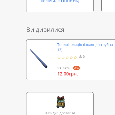
поліетилен (ППЕ НХ)
Ви дивилися
Теплоізоляція (ізоляція) трубна 
13)
0
13,00грн.
-8%
12,00грн.
Швидка доставка