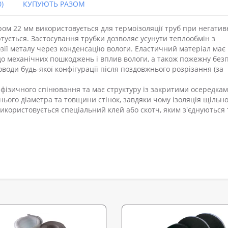
)
КУПУЮТЬ РАЗОМ
ом 22 мм використовується для термоізоляції труб при негатив
ується. Застосування трубки дозволяє усунути теплообмін з
ії металу через конденсацію вологи. Еластичний матеріал має
 до механічних пошкоджень і вплив вологи, а також пожежну безп
води будь-якої конфігурації після поздовжнього розрізання (за
 фізичного спінювання та має структуру із закритими осередкам
нього діаметра та товщини стінок, завдяки чому ізоляція щільн
використовується спеціальний клей або скотч, яким з'єднуються 