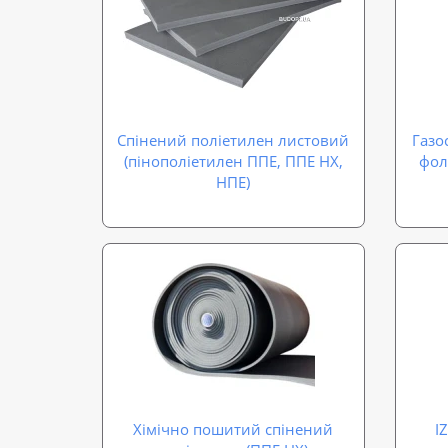
Спінений поліетилен листовий
Газо
(пінополіетилен ППЕ, ППЕ НХ,
фол
НПЕ)
Хімічно пошитий спінений
I