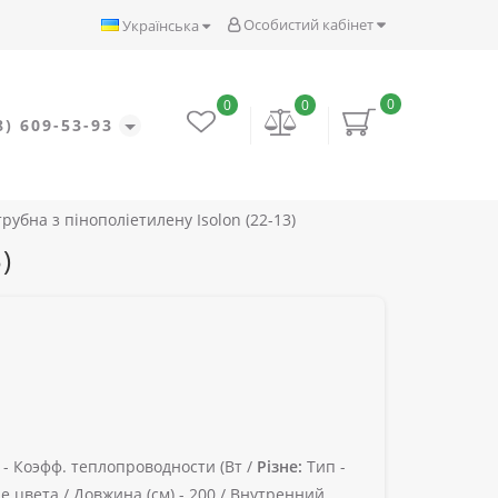
Особистий кабінет
Українська
0
0
0
8) 609-53-93
трубна з пінополіетилену Isolon (22-13)
)
 -
Коэфф. теплопроводности (Вт /
Різне:
Тип -
е цвета /
Довжина (см) -
200 /
Внутренний