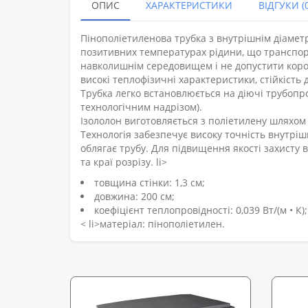
ОПИС
ХАРАКТЕРИСТИКИ
ВІДГУКИ (0
Пінополіетиленова трубка з внутрішнім діаметр
позитивних температурах рідини, що транспорт
навколишнім середовищем і не допустити короз
високі теплофізичні характеристики, стійкість
Трубка легко встановлюється на діючі трубопро
технологічним надрізом).
Ізололон виготовляється з поліетилену шляхом
Технологія забезпечує високу точність внутріш
облягає трубу. Для підвищення якості захисту 
та краї розрізу. li>
товщина стінки: 1,3 см;
довжина: 200 см;
коефіцієнт теплопровідності: 0,039 Вт/(м • К);
< li>матеріал: пінополіетилен.