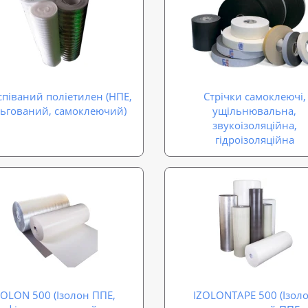
співаний поліетилен (НПЕ,
Стрічки самоклеючі,
ьгований, самоклеючий)
ущільнювальна,
звукоізоляційна,
гідроізоляційна
ZOLON 500 (Ізолон ППЕ,
IZOLONTAPE 500 (Ізол