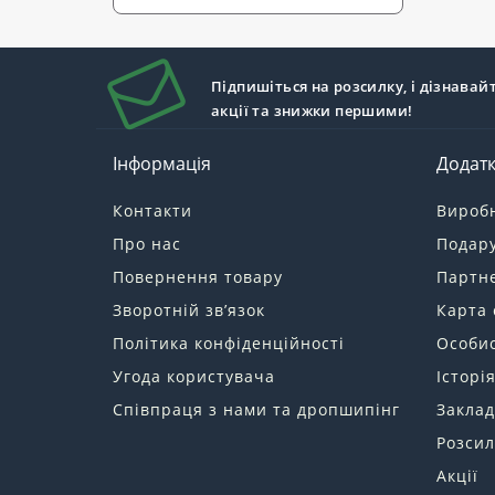
Підпишіться на розсилку, і дізнавай
акції та знижки першими!
Інформація
Додат
Контакти
Вироб
Про нас
Подару
Повернення товару
Партн
Зворотній зв’язок
Карта 
Політика конфіденційності
Особис
Угода користувача
Історі
Співпраця з нами та дропшипінг
Заклад
Розсил
Акції