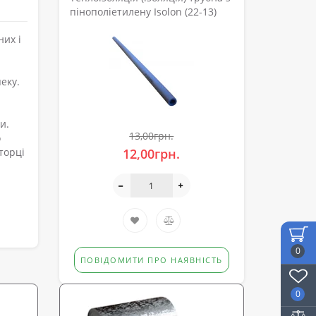
пінополіетилену Isolon (22-13)
них і
еку.
и.
13,00грн.
о
торці
12,00грн.
0
ПОВІДОМИТИ ПРО НАЯВНІСТЬ
0