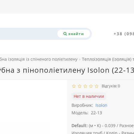
+38 (09
знайти
бна ізоляція із спіненого поліетилену
Теплоізоляція (ізоляція) 
убна з пінополіетилену Isolon (22-13
Відгуків: 0
Нет в наличии
Виробник:
Isolon
Модель:
22-13
Default:
(м • К) -
0.039 /
Разное
Изоляция труб /
Колір -
Разны