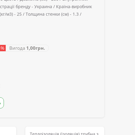
страції бренду -
Украина /
Країна-виробник
кг/м3) -
25 /
Толщина стенки (см) -
1.3 /
8%
Вигода
1,00грн.
Ь
Теплоізоляція (ізоляція) трубна з