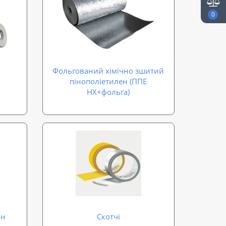
0
Фольгований хімічно зшитий
пінополіетилен (ППЕ
НХ+фольга)
он
Скотчі