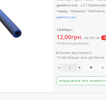
диаметр (см) -
2.2 /
Країна реє
товару -
Украина /
Плотность (
дивитись все
13,00грн.
12,00грн.
за пог.м
- 
Знайшли дешевше?
Знижка від кількості:
10 або більше ціна договірна
ПОВІДОМИТИ ПРО НАЯВНІСТ