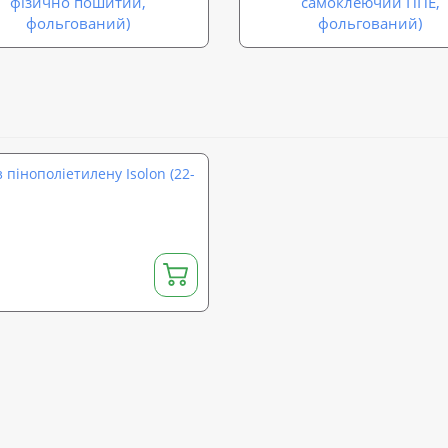
фізично пошитий,
самоклеючий ППЕ,
фольгований)
фольгований)
з пінополіетилену Isolon (22-