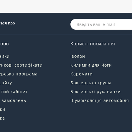
теся про
ково
Корисні посилання
ники
Ізолон
нкові сертифікати
Килимки для йоги
ерська програма
Каремати
сайту
Боксерська груша
тий кабінет
Боксерські рукавички
я замовлень
Шумоізоляція автомобіля
ки
ка