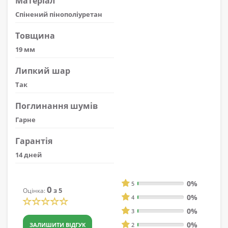
Матеріал
Спінений пінополіуретан
Товщина
19 мм
Липкий шар
Так
Поглинання шумів
Гарне
Гарантія
14 дней
0%
5
0
з 5
Оцінка:
0%
4
0%
3
0%
ЗАЛИШИТИ ВІДГУК
2