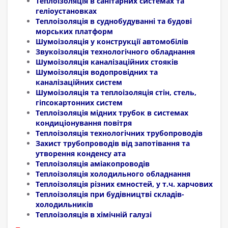
Теплоізоляція в санітарних системах та
геліоустановках
Теплоізоляція в суднобудуванні та будові
морських платформ
Шумоізоляція у конструкції автомобілів
Звукоізоляція технологічного обладнання
Шумоізоляція каналізаційних стояків
Шумоізоляція водопровідних та
каналізаційних систем
Шумоізоляція та теплоізоляція стін, стель,
гіпсокартонних систем
Теплоізоляція мідних трубок в системах
кондиціонування повітря
Теплоізоляція технологічних трубопроводів
Захист трубопроводів від запотівання та
утворення конденсу ата
Теплоізоляція аміакопроводів
Теплоізоляція холодильного обладнання
Теплоізоляція різних ємностей, у т.ч. харчових
Теплоізоляція при будівництві складів-
холодильників
Теплоізоляція в хімічній галузі