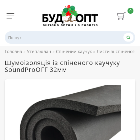
0
Головна
Утеплювач
Спінений каучук
Листи зі спіненого 
Шумоізоляція із спіненого каучуку
SoundProOFF 32мм