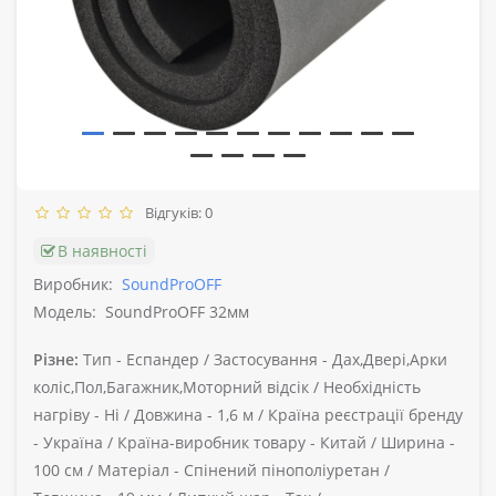
Відгуків: 0
В наявності
Виробник:
SoundProOFF
Модель:
SoundProOFF 32мм
Різне:
Тип -
Еспандер /
Застосування -
Дах,Двері,Арки
коліс,Пол,Багажник,Моторний відсік /
Необхідність
нагріву -
Ні /
Довжина -
1,6 м /
Країна реєстрації бренду
-
Україна /
Країна-виробник товару -
Китай /
Ширина -
100 см /
Матеріал -
Спінений пінополіуретан /