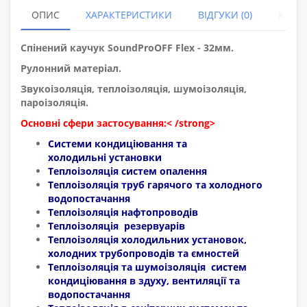
ОПИС
ХАРАКТЕРИСТИКИ
ВІДГУКИ (0)
КУПУ
Спінений каучук SoundProOFF Flex - 32мм.
Рулонний матеріал.
Звукоізоляція, теплоізоляція, шумоізоляція,
пароізоляція.
Основні сфери застосування:< /strong>
Системи кондиціювання та
холодильні установки
Теплоізоляція систем опалення
Теплоізоляція труб гарячого та холодного
водопостачання
Теплоізоляція нафтопроводів
Теплоізоляція резервуарів
Теплоізоляція холодильних установок,
холодних трубопроводів та ємностей
Теплоізоляція та шумоізоляція систем
кондиціювання в здуху, вентиляції та
водопостачання