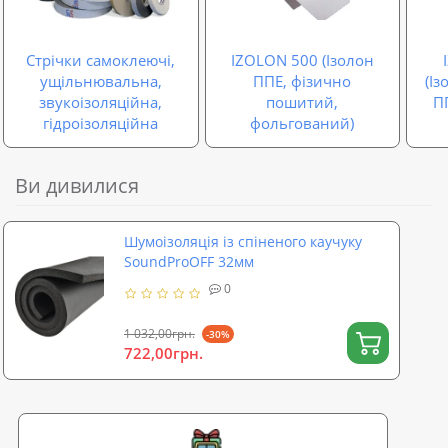
Стрічки самоклеючі,
IZOLON 500 (Ізолон
ущільнювальна,
ППЕ, фізично
(І
звукоізоляційна,
пошитий,
П
гідроізоляційна
фольгований)
Ви дивилися
Шумоізоляція із спіненого каучуку
SoundProOFF 32мм
0
1 032,00грн.
-30%
722,00грн.