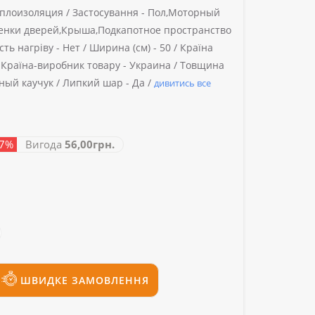
плоизоляция /
Застосування -
Пол,Моторный
енки дверей,Крыша,Подкапотное пространство
сть нагріву -
Нет /
Ширина (см) -
50 /
Країна
/
Країна-виробник товару -
Украина /
Товщина
ый каучук /
Липкий шар -
Да /
дивитись все
17%
Вигода
56,00грн.
ШВИДКЕ ЗАМОВЛЕННЯ