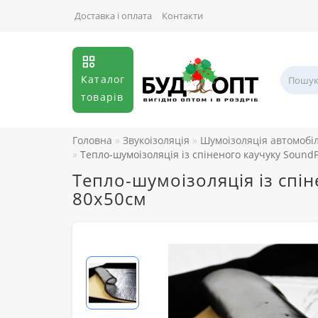
Доставка і оплата
Контакти
Каталог
товарів
Головна
Звукоізоляція
Шумоізоляція автомобі
Тепло-шумоізоляція із спіненого каучуку Sound
Тепло-шумоізоляція із спі
80x50см