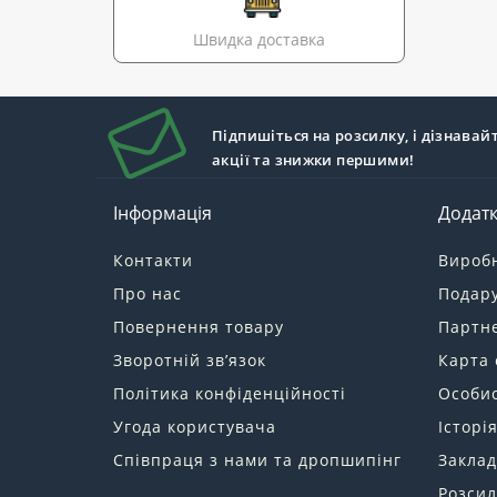
Швидка доставка
Підпишіться на розсилку, і дізнавай
акції та знижки першими!
Інформація
Додат
Контакти
Вироб
Про нас
Подару
Повернення товару
Партн
Зворотній зв’язок
Карта 
Політика конфіденційності
Особис
Угода користувача
Історі
Співпраця з нами та дропшипінг
Заклад
Розсил