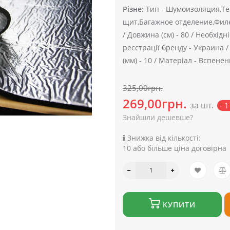
Різне:
Тип -
Шумоизоляция,Те
щит,Багажное отделение,Фил
/
Довжина (см) -
80 /
Необхідні
реєстрації бренду -
Украина 
(мм) -
10 /
Матеріал -
Вспененн
325,00грн.
269,00грн.
за шт.
- 
Знайшли дешевше?
Знижка від кількості:
10 або більше ціна договірна
КУПИТИ