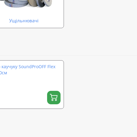
Ущільнювачі
 каучуку SoundProOFF Flex
50см