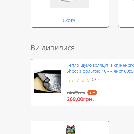
Скотчі
Ви дивилися
Тепло-шумоізоляція із спіненого
Sheet з фольгою 10мм лист 80x
0
325,00грн.
-17%
269,00грн.