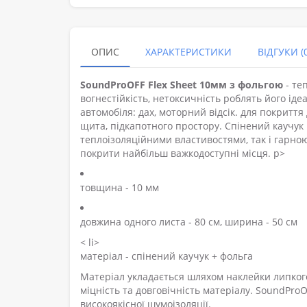
ОПИС
ХАРАКТЕРИСТИКИ
ВІДГУКИ (0
SoundProOFF Flex Sheet 10мм з фольгою
- те
вогнестійкість, нетоксичність роблять його ід
автомобіля: дах, моторний відсік. для покриття
щита, підкапотного простору. Спінений каучу
теплоізоляційними властивостями, так і гарно
покрити найбільш важкодоступні місця. p>
товщина - 10 мм
довжина одного листа - 80 см, ширина - 50 см
< li>
матеріал - спінений каучук + фольга
Матеріал укладається шляхом наклейки липкого
міцність та довговічність матеріалу. SoundProO
високоякісної шумоізоляції.