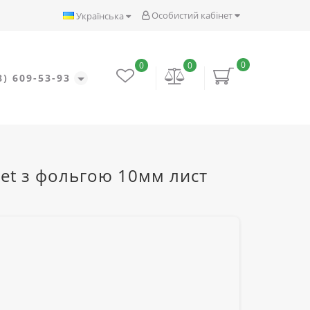
Особистий кабінет
Українська
0
0
0
8) 609-53-93
eet з фольгою 10мм лист