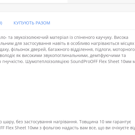
)
КУПУЮТЬ РАЗОМ
пло- та звукоізолюючий матеріал із спіненого каучуку. Висока
еальним для застосування навіть в особливо нагріваються місцях
 даху, фільонок дверей, багажного відділення, підлоги, моторного
к володіє як високими звукопоглинальними, демпфуючими та
ю гнучкістю. Шумотеплоізоляцією SoundProOFF Flex Sheet 10мм 
 шару, без застосування нагрівання. Товщина 10 мм гарантує
FF Flex Sheet 10мм з фольгою надасть вам все, що ви очікуєте ві