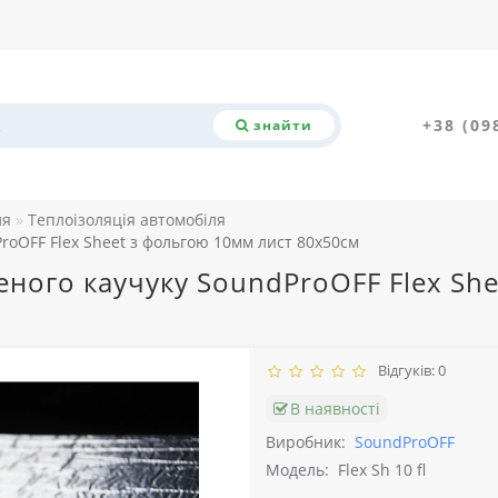
+38 (09
знайти
ля
Теплоізоляція автомобіля
ProOFF Flex Sheet з фольгою 10мм лист 80x50см
неного каучуку SoundProOFF Flex Sh
Відгуків: 0
В наявності
Виробник:
SoundProOFF
Модель:
Flex Sh 10 fl