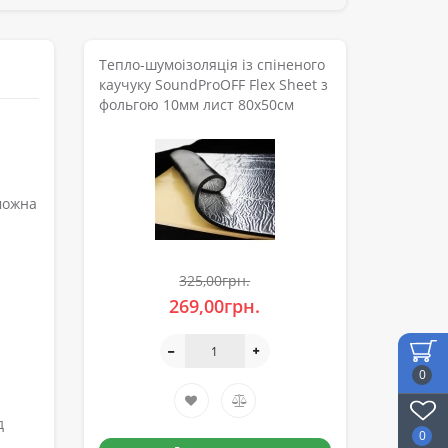
Тепло-шумоізоляція із спіненого
каучуку SoundProOFF Flex Sheet з
фольгою 10мм лист 80x50см
можна
325,00грн.
269,00грн.
0
д
0