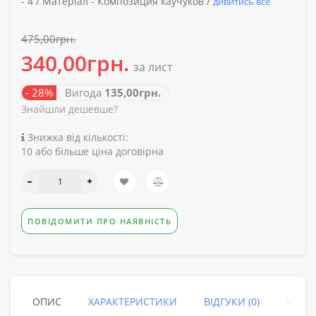
-
4 /
Матеріал -
Композиция каучуков /
дивитись все
475,00грн.
340,00грн.
за лист
- 28%
Вигода
135,00грн.
Знайшли дешевше?
Знижка від кількості:
10 або більше ціна договірна
ПОВІДОМИТИ ПРО НАЯВНІСТЬ
ОПИС
ХАРАКТЕРИСТИКИ
ВІДГУКИ (0)
КУПУ