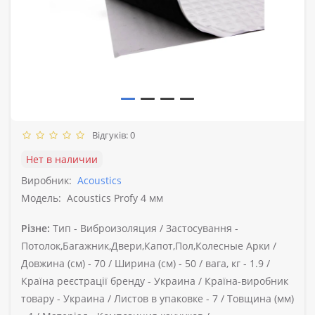
Відгуків: 0
Нет в наличии
Виробник:
Acoustics
Модель:
Acoustics Profy 4 мм
Різне:
Тип -
Виброизоляция /
Застосування -
Потолок,Багажник,Двери,Капот,Пол,Колесные Арки /
Довжина (см) -
70 /
Ширина (см) -
50 /
вага, кг -
1.9 /
Країна реєстрації бренду -
Украина /
Країна-виробник
товару -
Украина /
Листов в упаковке -
7 /
Товщина (мм)