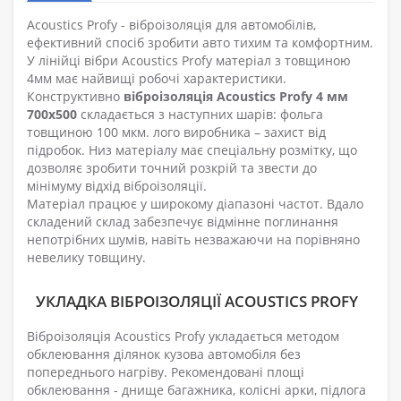
Acoustics Profy - віброізоляція для автомобілів,
ефективний спосіб зробити авто тихим та комфортним.
У лінійці вібри Acoustics Profy матеріал з товщиною
4мм має найвищі робочі характеристики.
Конструктивно
віброізоляція Acoustics Profy 4 мм
700х500
складається з наступних шарів: фольга
товщиною 100 мкм. лого виробника – захист від
підробок. Низ матеріалу має спеціальну розмітку, що
дозволяє зробити точний розкрій та звести до
мінімуму відхід віброізоляції.
Матеріал працює у широкому діапазоні частот. Вдало
складений склад забезпечує відмінне поглинання
непотрібних шумів, навіть незважаючи на порівняно
невелику товщину.
УКЛАДКА ВІБРОІЗОЛЯЦІЇ ACOUSTICS PROFY
Віброізоляція Acoustics Profy укладається методом
обклеювання ділянок кузова автомобіля без
попереднього нагріву. Рекомендовані площі
обклеювання - днище багажника, колісні арки, підлога