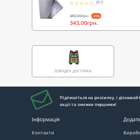
0
480,00грн.
-29%
343,00грн.
Швидка доставка
Підпишіться на розсилку, і дізнавай
акції та знижки першими!
Інформація
Додат
Контакти
Вироб