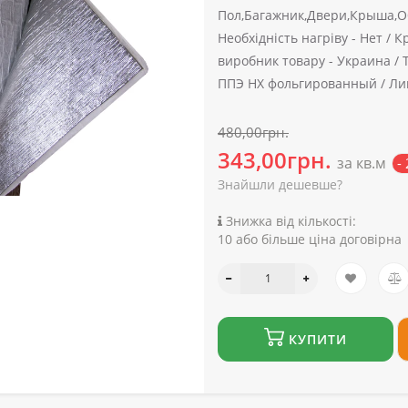
Пол,Багажник,Двери,Крыша,О
Необхідність нагріву -
Нет /
Кр
виробник товару -
Украина /
ППЭ НХ фольгированный /
Ли
480,00грн.
343,00грн.
за кв.м
-
Знайшли дешевше?
Знижка від кількості:
10 або більше ціна договірна
КУПИТИ