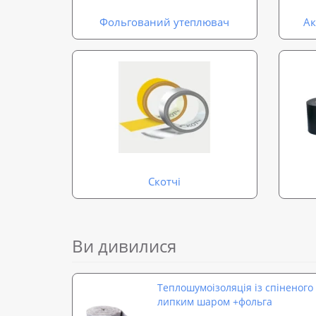
Фольгований утеплювач
Ак
Скотчі
Ви дивилися
Теплошумоізоляція із спіненого
липким шаром +фольга