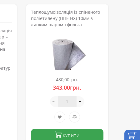
Теплошумоізоляція із спіненого
поліетилену (ППЕ НХ) 10мм з
липким шаром +фольга
оляція
ар –
ння
 на
ратур
480,00грн.
343,00грн.
КУПИТИ