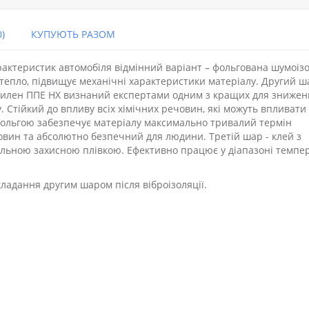
)
КУПУЮТЬ РАЗОМ
актеристик автомобіля відмінний варіант – фольгована шумоіз
тепло, підвищує механічні характеристики матеріалу. Другий ш
іетилен ППЕ НХ визнаний експертами одним з кращих для зниже
. Стійкий до впливу всіх хімічних речовин, які можуть впливати
 фольгою забезпечує матеріалу максимально тривалий термін
човин та абсолютно безпечний для людини. Третій шар - клей з
іальною захисною плівкою. Ефективно працює у діапазоні темпе
ладання другим шаром після віброізоляції.