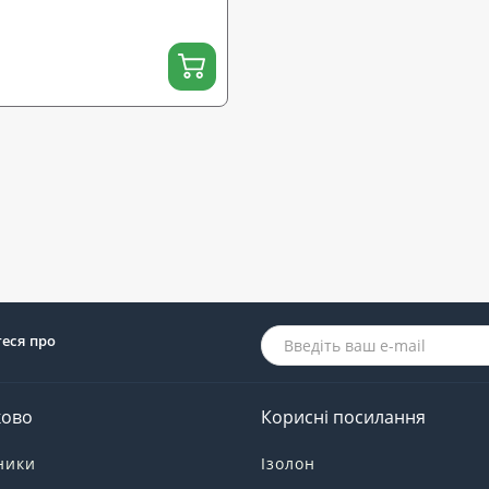
теся про
ково
Корисні посилання
ники
Ізолон