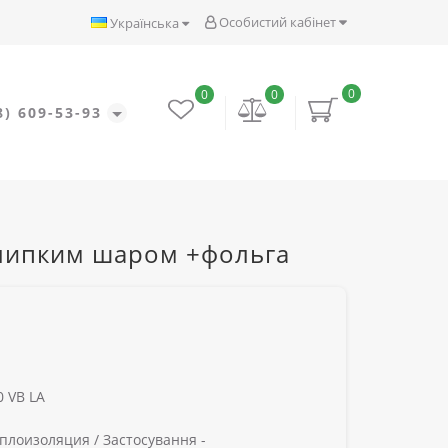
Особистий кабінет
Українська
0
0
0
8) 609-53-93
з липким шаром +фольга
 VB LA
плоизоляция /
Застосування -