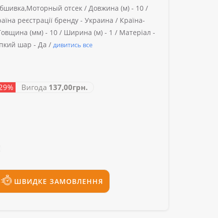
бшивка,Моторный отсек /
Довжина (м) -
10 /
аїна реєстрації бренду -
Украина /
Країна-
Товщина (мм) -
10 /
Ширина (м) -
1 /
Матеріал -
пкий шар -
Да /
дивитись все
 29%
Вигода
137,00грн.
ШВИДКЕ ЗАМОВЛЕННЯ