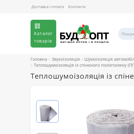
Доставка і оплата
Контакти
Каталог
товарів
Головна
Звукоізоляція
Шумоізоляція автомобі
Теплошумоізоляція із спіненого поліетилену (
Теплошумоізоляція із спін