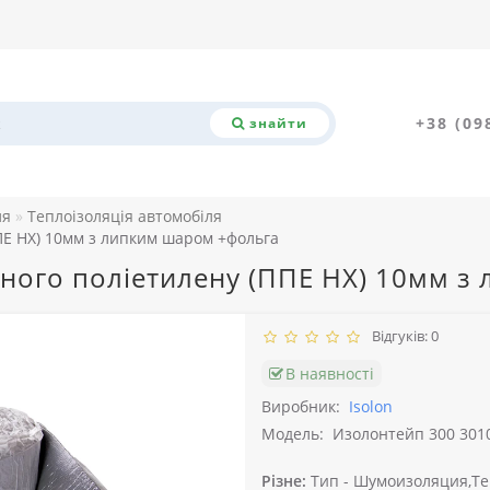
+38 (09
знайти
ля
Теплоізоляція автомобіля
ППЕ НХ) 10мм з липким шаром +фольга
еного поліетилену (ППЕ НХ) 10мм 
Відгуків: 0
В наявності
Виробник:
Isolon
Модель:
Изолонтейп 300 3010
Різне:
Тип -
Шумоизоляция,Те