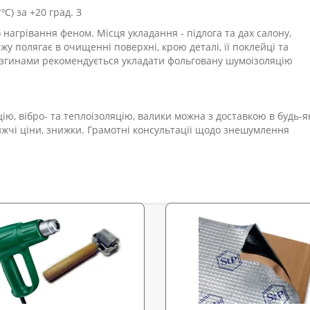
ºС) за +20 град. З
нагрівання феном. Місця укладання - підлога та дах салону,
жу полягає в очищенні поверхні, крою деталі, її поклейці та
и згинами рекомендується укладати фольговану шумоізоляцію
ю, вібро- та теплоізоляцію, валики можна з доставкою в будь-я
жчі ціни, знижки. Грамотні консультації щодо знешумлення