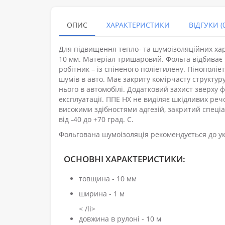
ОПИС
ХАРАКТЕРИСТИКИ
ВІДГУКИ (0
Для підвищення тепло- та шумоізоляційних хар
10 мм. Матеріал тришаровий. Фольга відбиває 
робітник – із спіненого поліетилену. Пінопол
шумів в авто. Має закриту комірчасту структуру
нього в автомобілі. Додатковий захист зверху
експлуатації. ППЕ НХ не виділяє шкідливих ре
високими здібностями адгезій, закритий спец
від -40 до +70 град. С.
Фольгована шумоізоляція рекомендується до ук
ОСНОВНІ ХАРАКТЕРИСТИКИ:
товщина - 10 мм
ширина - 1 м
< /li>
довжина в рулоні - 10 м