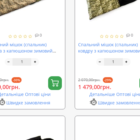
0
0
ний мішок (спальник)
Спальний мішок (спальник)
а з капюшоном зимовий
ковдру з капюшоном зимов
T Зима (FI-0020)
OSPORT Зима+ (ty-0032)
0грн.
2 070,00грн.
-30%
-29%
0,00грн.
1 479,00грн.
Детальніше Оптові ціни
Детальніше Оптові цін
Швидке замовлення
Швидке замовленн