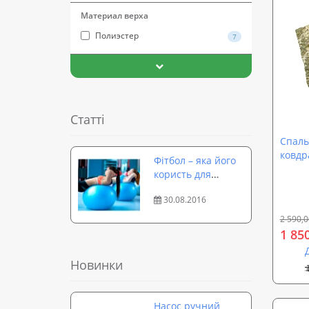
Материал верха
Полиэстер
7
Статті
Спаль
ковдр
Фітбол – яка його
Осінь
користь для
Mediu
організму?
30.08.2016
2 590,0
1 85
Новинки
Насос ручний