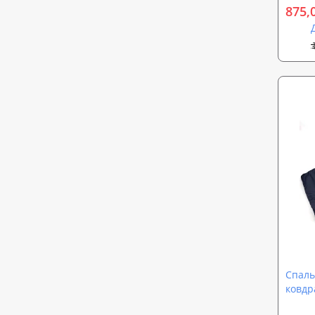
875,
Спаль
ковдр
Осінь