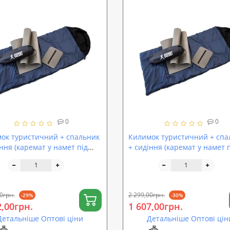
0
0
ок туристичний + спальник
Килимок туристичний + спа
іння (каремат у намет під
+ сидіння (каремат у намет 
ний мішок) OSPORT Осінь
спальний мішок) OSPORT Ос
m (n-0028)
Medium+ (n-0029)
0грн.
2 299,00грн.
-29%
-30%
2,00грн.
1 607,00грн.
Детальніше Оптові ціни
Детальніше Оптові цін