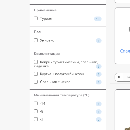
Применение
Туризм
10
Пол
Унисекс
1
Спал
Комплектация
Коврик туристический, спальник,
сидушка
6
Куртка + полукомбинезон
1
Спальник + чехол
3
Минимальная температура (°С)
-14
1
-8
1
-2
2