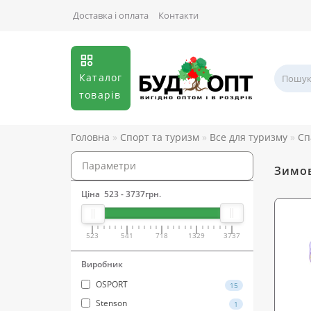
Доставка і оплата
Контакти
Каталог
товарів
Головна
Спорт та туризм
Все для туризму
Сп
Параметри
Зимов
Ціна
523
-
3737
грн.
523
541
718
1329
3737
Виробник
OSPORT
15
Stenson
1