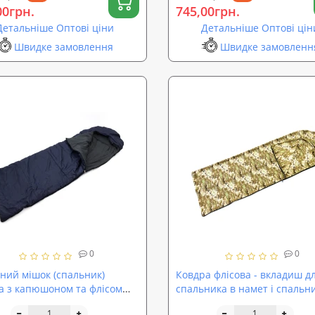
00грн.
745,00грн.
Детальніше Оптові ціни
Детальніше Оптові цін
Швидке замовлення
Швидке замовленн
0
0
ний мішок (спальник)
Ковдра флісова - вкладиш д
а з капюшоном та флісом
спальника в намет і спальн
-Весна OSPORT Tourist
мішок OSPORT Pixel (TY-0035