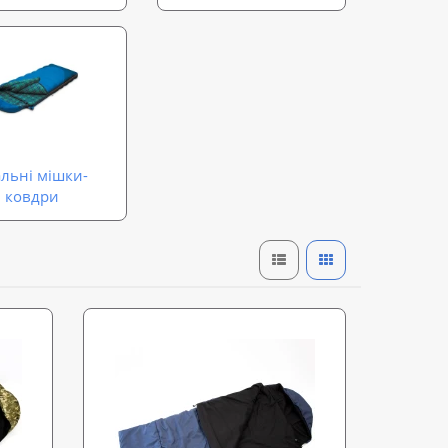
льні мішки-
ковдри