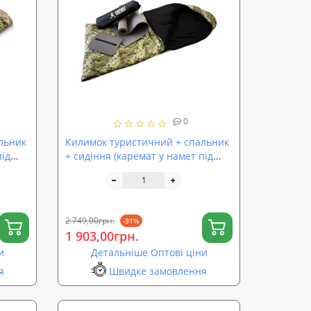
0
льник
Килимок туристичний + спальник
під
+ сидіння (каремат у намет під
e
спальний мішок) OSPORT Lite
Зима + (n-0027)
2 749,00грн.
-31%
1 903,00грн.
и
Детальніше Оптові ціни
я
Швидке замовлення