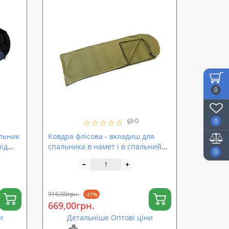
0
0
0
льник
Ковдра флісова - вкладиш для
під
спальника в намет і в спальний
0
інь
мішок OSPORT (TY-0027)
916,00грн.
-27%
669,00грн.
и
Детальніше Оптові ціни