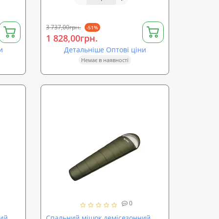
полювання/рибалки) OSPORT ty-
0009
3 737,00грн.
-51%
1 828,00грн.
и
Детальніше Оптові ціни
Немає в наявності
0
ний
Спальний мішок демісезонний