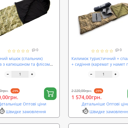
0
0
ний мішок (спальник)
Килимок туристичний + спа
а з капюшоном та флісом
+ сидіння (каремат у намет 
-Весна OSPORT Tourist
спальний мішок) OSPORT Lit
m+ Камуфляж (ty-0033)
Зима (n-0016)
0грн.
2 220,00грн.
-29%
-29%
0,00грн.
1 574,00грн.
Детальніше Оптові ціни
Детальніше Оптові цін
Швидке замовлення
Швидке замовленн