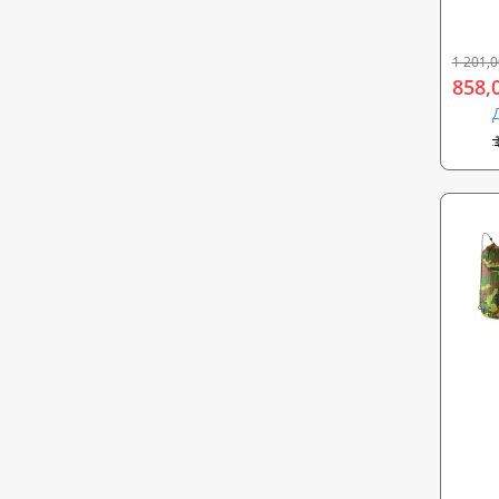
Mediu
1 201,0
858,