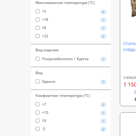
Максимальная температура (°C)
+5
4
+18
1
18
1
+22
2
Спаль
ковдр
Вид изделия
OSPOR
Полукомбинезон + Куртка
1
Вид
1 650,0
Одеяло
7
1 15
Комфортная температура (°C)
+7
2
+10
1
10
1
-5
4