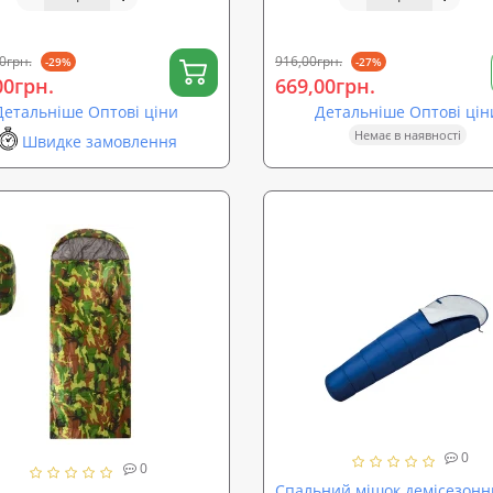
m (ty-0014)
0грн.
916,00грн.
-29%
-27%
00грн.
669,00грн.
Детальніше Оптові ціни
Детальніше Оптові цін
Немає в наявності
Швидке замовлення
0
0
Спальний мішок демісезон