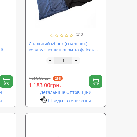
0
Спальний мішок (спальник)
ий
ковдру з капюшоном та флісом
Осінь-Весна OSPORT Tourist
Medium+ (ty-0034)
1 656,00грн.
-29%
1 183,00грн.
и
Детальніше Оптові ціни
я
Швидке замовлення