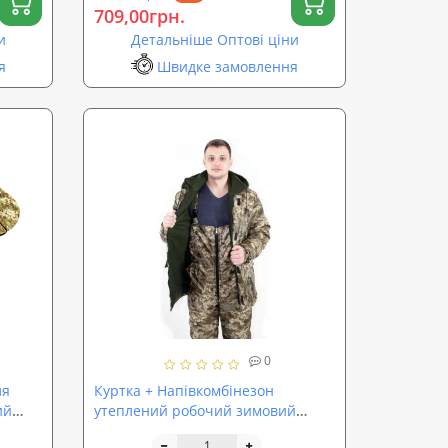
709,00грн.
и
Детальніше Оптові ціни
я
Швидке замовлення
0
ля
Куртка + Напівкомбінезон
ий
утеплений робочий зимовий
)
(зимовий спецодяг костюм для