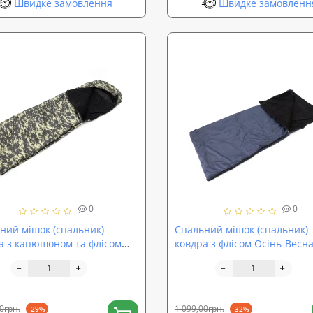
Швидке замовлення
Швидке замовленн
0
0
ний мішок (спальник)
Спальний мішок (спальник)
а з капюшоном та флісом
ковдра з флісом Осінь-Весн
-Весна OSPORT Tourist
OSPORT Tourist Lite (ty-0011)
m Камуфляж (ty-0013)
0грн.
1 099,00грн.
-29%
-32%