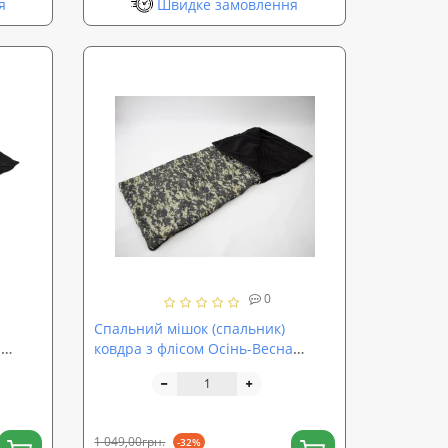
я
Швидке замовлення
0
Спальний мішок (спальник)
а
ковдра з флісом Осінь-Весна
OSPORT Tourist Lite Камуфляж (ty-
0010)
1 049,00грн.
-32%