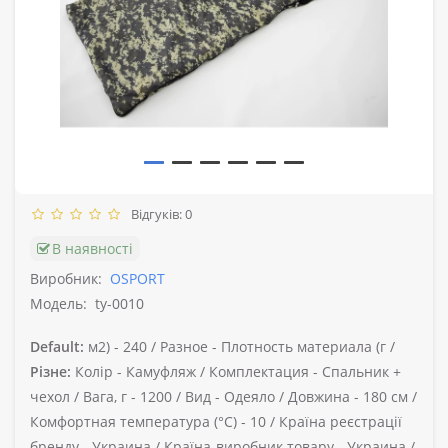
Відгуків: 0
В наявності
Виробник:
OSPORT
Модель:
ty-0010
Default:
м2) -
240 /
Разное -
Плотность материала (г /
Різне:
Колір -
Камуфляж /
Комплектация -
Спальник +
чехол /
Вага, г -
1200 /
Вид -
Одеяло /
Довжина -
180 см /
Комфортная температура (°C) -
10 /
Країна реєстрації
бренду -
Украина /
Країна-виробник товару -
Украина /