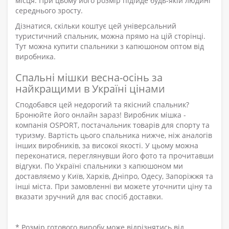
місця. При цьому його розмір підійде будь-якій людині
середнього зросту.
Дізнатися, скільки коштує цей універсальний
туристичний спальник, можна прямо на цій сторінці.
Тут можна купити спальники з капюшоном оптом від
виробника.
Спальні мішки весна-осінь за
найкращими в Україні цінами
Сподобався цей недорогий та якісний спальник?
Бронюйте його онлайн зараз! Виробник мішка -
компанія OSPORT, постачальник товарів для спорту та
туризму. Вартість цього спальника нижче, ніж аналогів
інших виробників, за високої якості. У цьому можна
переконатися, переглянувши його фото та прочитавши
відгуки. По Україні спальники з капюшоном ми
доставляємо у Київ, Харків, Дніпро, Одесу, Запоріжжя та
інші міста. При замовленні ви можете уточнити ціну та
вказати зручний для вас спосіб доставки.
* Розмір готового виробу може відрізнятись від