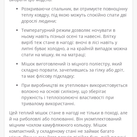
Розкриваючи спальник, ви отримуєте повноцінну
теплу ковдру, під якою можуть спокійно спати дві
дорослі людини;
Температурний режим дозволяє ночувати в
ньому навіть пізньої осені та навесні. Влітку
виріб теж стане в нагоді: вночі в лісі навіть у
липні буває холодно, а на крайній випадок можна
спати на мішку, як на матраці;
Мішок виготовлений із міцного поліестру, який
складно порвати, зачепившись за гілку або дріт,
та має флісову підкладку;
При виробництві як утеплювач використовується
волокно на основі силікону, що зберігає
пружність і теплоізолюючі властивості при
тривалому використанні.
Цей теплий мішок стане в нагоді не тільки в поході, але
й на риболовлі або полюванні. Він укомплектований
міцним чохлом камуфляжного кольору. Мішок
компактний, у складеному стані не займає багато