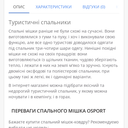
ОПИС
ХАРАКТЕРИСТИКИ
ВІДГУКИ (0)
КУПУ
Туристичні спальники
Спальні мішки раніше не були схожі на сучасні. Вони
виготовлялися з гуми та пуху, і хоч і виконували свою
функцію, але все одно туристові доводилося одягати
під спальник три-чотири шари одягу. Нинішні похідні
мішки не схожі на своїх пращурів: вони
виготовляються із щільних тканин, чудово зберігають
тепло, і лежати в них на землі м'яко та зручно. Існують
двомісні оксфодові та поліестерові спальники, при
цьому такі ж легкі, як і одинарні варіанти.
В інтернет-магазині можна підібрати якісний та
недорогий туристичний спальник, у якому можна
ночувати і в кемпінгу, і в горах.
ПЕРЕВАГИ СПАЛЬНОГО МІШКА OSPORT
Бажаєте купити спальний мішок-ковдру? Рекомендуємо
вибрати цю модель: