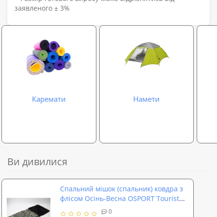
заявленого ± 3%
Каремати
Намети
Ви дивилися
Спальний мішок (спальник) ковдра з
флісом Осінь-Весна OSPORT Tourist
Lite Камуфляж (ty-0010)
0