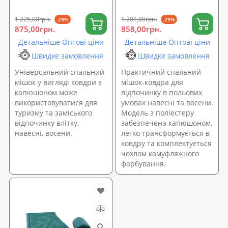
Tourist Medium Камуфляж
Tourist Medium (ty-0014)
(ty-0013)
1 225,00грн.
1 201,00грн.
-29%
-29%
875,00грн.
858,00грн.
Детальніше Оптові ціни
Детальніше Оптові ціни
Швидке замовлення
Швидке замовлення
Універсальний спальний
Практичний спальний
мішок у вигляді ковдри з
мішок-ковдра для
капюшоном може
відпочинку в польових
використовуватися для
умовах навесні та восени.
туризму та заміського
Модель з поліестеру
відпочинку влітку,
забезпечена капюшоном,
навесні, восени.
легко трансформується в
ковдру та комплектується
чохлом камуфляжного
фарбування.