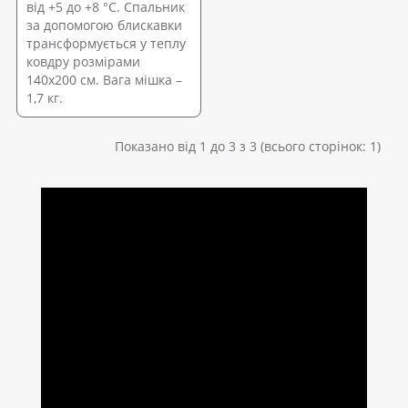
від +5 до +8 °C. Спальник
за допомогою блискавки
трансформується у теплу
ковдру розмірами
140х200 см. Вага мішка –
1,7 кг.
Показано від 1 до 3 з 3 (всього сторінок: 1)