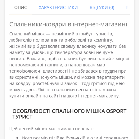
ОПИС
ХАРАКТЕРИСТИКИ
ВІДГУКИ (0)
КУПУ
Спальники-ковдри в інтернет-магазині
Спальний мішок — незмінний атрибут туристів,
любителів полювання та риболовлі та кемпінгу.
Якісний виріб дозволяє своєму власнику ночувати без
намету за умови, що температура зовні не дуже
низька. Важливо, щоб спальник був виконаний з міцної
непромокаючої тканини, а наповнювач мав
теплоізолюючі властивості і не збивався в грудки при
використанні. Існують мішки, які можна перетворити
на ковдру, розстебнувши замок – тоді грітися під нею
можуть двоє. Якісні спальники весна-осінь можна
купити онлайн на сайті нашого інтернет-магазину.
ОСОБЛИВОСТІ СПАЛЬНОГО МІШКА OSPORT
ТУРИСТ
Цей легкий мішок має чимало переваг:
Його розмір підійде будь-якій людині середнього