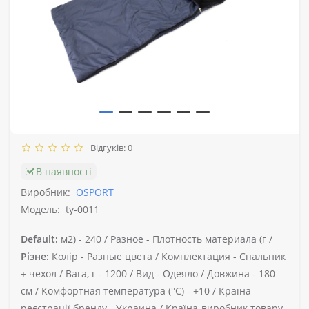
Відгуків: 0
В наявності
Виробник:
OSPORT
Модель:
ty-0011
Default:
м2) -
240 /
Разное -
Плотность материала (г /
Різне:
Колір -
Разные цвета /
Комплектация -
Спальник
+ чехол /
Вага, г -
1200 /
Вид -
Одеяло /
Довжина -
180
см /
Комфортная температура (°C) -
+10 /
Країна
реєстрації бренду -
Украина /
Країна-виробник товару